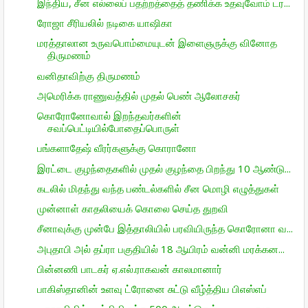
இந்திய, சீன எல்லைப் பதற்றத்தைத் தணிக்க உதவுவோம் டர...
ரோஜா சீரியலில் நடிகை யாஷிகா
மரத்தாலான உருவபொம்மையுடன் இளைஞருக்கு வினோத
திருமணம்
வனிதாவிற்கு திருமணம்
அமெரிக்க ராணுவத்தில் முதல் பெண் ஆலோசகர்
கொரோனோவால் இறந்தவர்களின்
சவப்பெட்டியில்போதைப்பொருள்
பங்களாதேஷ் வீரர்களுக்கு கொரானோ
இரட்டை குழந்தைகளில் முதல் குழந்தை பிறந்து 10 ஆண்டு...
கடலில் மிதந்து வந்த பண்டல்களில் சீன மொழி எழுத்துகள்
முன்னாள் காதலியைக் கொலை செய்த துறவி
சீனாவுக்கு முன்பே இத்தாலியில் பரவியிருந்த கொரோனா வ...
அபுதாபி அல் தப்ரா பகுதியில் 18 ஆயிரம் வன்னி மரக்கன...
பின்னணி பாடகர் ஏ.எல்.ராகவன் காலமானார்
பாகிஸ்தானின் உளவு ட்ரோனை சுட்டு வீழ்த்திய பிஎஸ்எப்