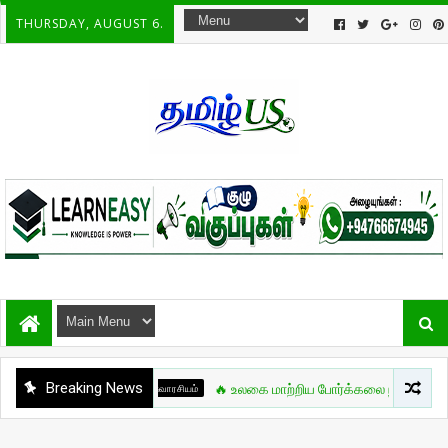
THURSDAY, AUGUST 6.
Breaking News
சுவாரசியம்
🔥 உலகை மாற்றிய போர்க்கலை நாயகன் – Bruce Lee