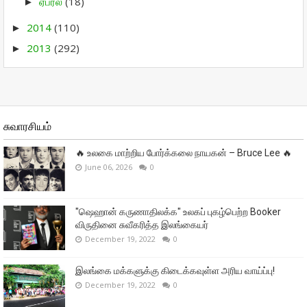
ஏப்ரல்
(18)
►
2014
(110)
►
2013
(292)
►
சுவாரசியம்
🔥 உலகை மாற்றிய போர்க்கலை நாயகன் – Bruce Lee 🔥
June 06, 2026
0
"ஷெஹான் கருணாதிலக்க" உலகப் புகழ்பெற்ற Booker
விருதினை சுவீகரித்த இலங்கையர்
December 19, 2022
0
இலங்கை மக்களுக்கு கிடைக்கவுள்ள அரிய வாய்ப்பு!
December 19, 2022
0