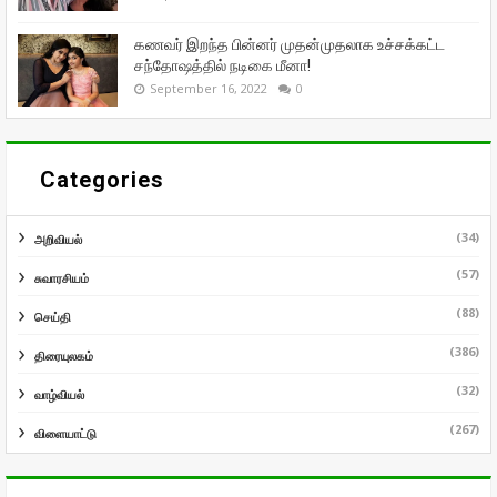
கணவர் இறந்த பின்னர் முதன்முதலாக உச்சக்கட்ட
சந்தோஷத்தில் நடிகை மீனா!
September 16, 2022
0
Categories
(34)
அறிவியல்
(57)
சுவாரசியம்
(88)
செய்தி
(386)
திரையுலகம்
(32)
வாழ்வியல்
(267)
விளையாட்டு