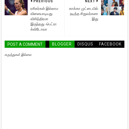
PREVIOUS
NEXT
ரசிகர்கள் இல்லாம
காக்கா முட்டையில்
விளையாடியது
நடித்த சிறுவர்களா
விசித்திரமா
இது
இருந்தது -பெட்ரா
க்விடோவா
BLOGGER
DISQUS
FACEBOOK
POST A COMMENT
கருத்துகள் இல்லை