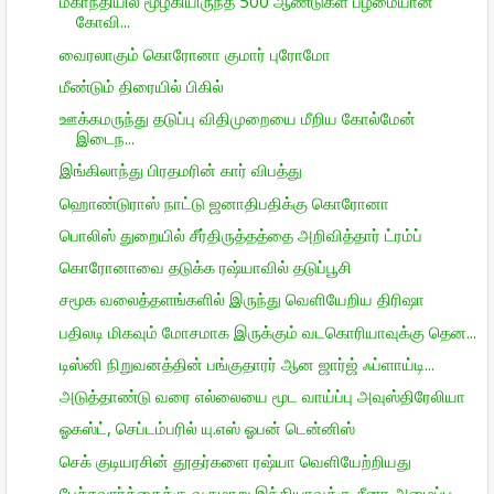
மகாநதியில் மூழ்கியிருந்த 500 ஆண்டுகள் பழமையான
கோவி...
வைரலாகும் கொரோனா குமார் புரோமோ
மீண்டும் திரையில் பிகில்
ஊக்கமருந்து தடுப்பு விதிமுறையை மீறிய கோல்மேன்
இடைந...
இங்கிலாந்து பிரதமரின் கார் விபத்து
ஹொண்டுராஸ் நாட்டு ஜனாதிபதிக்கு கொரோனா
பொலிஸ் துறையில் சீர்திருத்தத்தை அறிவித்தார் ட்ரம்ப்
கொரோனாவை தடுக்க ரஷ்யாவில் தடுப்பூசி
சமூக வலைத்தளங்களில் இருந்து வெளியேறிய திரிஷா
பதிலடி மிகவும் மோசமாக இருக்கும் வடகொரியாவுக்கு தென...
டிஸ்னி நிறுவனத்தின் பங்குதாரர் ஆன ஜார்ஜ் ஃப்ளாய்டி...
அடுத்தாண்டு வரை எல்லையை மூட வாய்ப்பு அவுஸ்திரேலியா
ஓகஸ்ட், செப்டம்பரில் யு.எஸ் ஓபன் டென்னிஸ்
செக் குடியரசின் தூதர்களை ரஷ்யா வெளியேற்றியது
பேச்சுவார்த்தைக்கு வருமாறு இந்தியாவுக்கு சீனா அழைப்பு