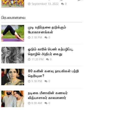
September 13, 2022
0
பிரபலமானவை
முடி உதிர்தலை தடுக்கும்
யோகாசனங்கள்
3:18 PM
0
ஓடும் காரில் பெண் கற்பழிப்பு,
தொழில் அதிபர் கைது
11:20 PM
0
80 களின் கனவு நாயகிகள் பற்றி
தெரியுமா?
9:18 PM
0
நடிகை மீனாவின் கணவர்
வித்யாசாகர் காலமானார்
8:30 AM
0