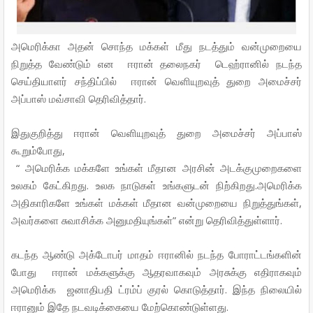
அமெரிக்கா
அதன்
சொந்த
மக்கள்
மீது
நடத்தும்
வன்முறையை
நிறுத்த
வேண்டும்
என
ஈரான்
தலைநகர்
டெஹ்ரானில்
நடந்த
செய்தியாளர்
சந்திப்பில்
ஈரான்
வெளியுறவுத்
துறை
அமைச்சர்
.
அப்பாஸ்
மவ்சாவி
தெரிவித்தார்
இதுகுறித்து ஈரான்
வெளியுறவுத்
துறை
அமைச்சர்
அப்பாஸ்
,
கூறும்போது
“
அமெரிக்க
மக்களே
உங்கள்
மீதான
அரசின்
அடக்குமுறைகளை
.
.
உலகம்
கேட்கிறது
உலக
நாடுகள்
உங்களுடன்
நிற்கிறது
அமெரிக்க
,
அதிகாரிகளே
உங்கள்
மக்கள்
மீதான
வன்முறையை
நிறுத்துங்கள்
”
.
அவர்களை
சுவாசிக்க
அனுமதியுங்கள்
என்று
தெரிவித்துள்ளார்
கடந்த
ஆண்டு
அக்டோபர்
மாதம்
ஈரானில்
நடந்த
போராட்டங்களின்
போது
ஈரான்
மக்களுக்கு
ஆதரவாகவும்
அரசுக்கு
எதிராகவும்
.
அமெரிக்க
ஜனாதிபதி ட்ரம்ப்
குரல்
கொடுத்தார்
இந்த
நிலையில்
.
ஈரானும்
இதே
நடவடிக்கையை
மேற்கொண்டுள்ளது