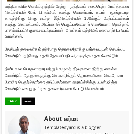
வத்திகானில்
வெளிப்புறத்தில்
நேற்று
முந்தினம் நடைபெற்ற
பிரார்த்தனை
.
நிகழ்ச்சியில்
போப்
பிரான்சிஸ்
கலந்து
கொண்டார்
சுமார்
மூன்றுமாத
130
காலத்திற்கு
பிறகு
நடந்த
இந்நிகழ்ச்சியில்
க்கும்
மேற்பட்டவர்கள்
.
கலந்து
கொண்டனர்
அவர்களில்
பெரும்பாலோனார்
கொரோனா
தொற்றால்
.
பாதிக்கப்பட்டு
குணமடைந்தவர்கள்
அவர்கள்
மத்தியில்
உரையாற்றிய
போப்
,
பிரான்சிஸ்
தேசியத்
தலைவர்கள்
தற்போது
தொலைநோக்கு
பார்வையுடன்
செயல்பட
வேண்டும்
.
தற்போது
உதவி
தேவைப்படுபவர்களுக்கு
உதவ
வேண்டும்
.
நீண்டகால
பொருளாதார
மற்றும்
சமூகத்
தீர்வுகளை
தீர்த்து
வைக்க
வேண்டும்
.
ஆயுதங்களுக்கு
செலவழிக்கும்
தொகையினை
கொரோனா
போன்ற
பெருந்தொற்றை
தடுப்பதற்கான
ஆராய்ச்சிக்கு
பயன்படுத்த
வேண்டும்
என்று
நாட்டின்
தலைவர்களை
கேட்டு
கொண்டார்
.
TAGS:
உலகம்
About வர்மா
Templatesyard is a blogger