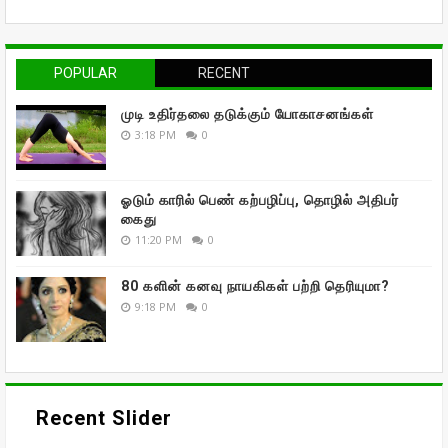
POPULAR
RECENT
முடி உதிர்தலை தடுக்கும் யோகாசனங்கள்
3:18 PM
0
ஓடும் காரில் பெண் கற்பழிப்பு, தொழில் அதிபர்
கைது
11:20 PM
0
80 களின் கனவு நாயகிகள் பற்றி தெரியுமா?
9:18 PM
0
Recent Slider