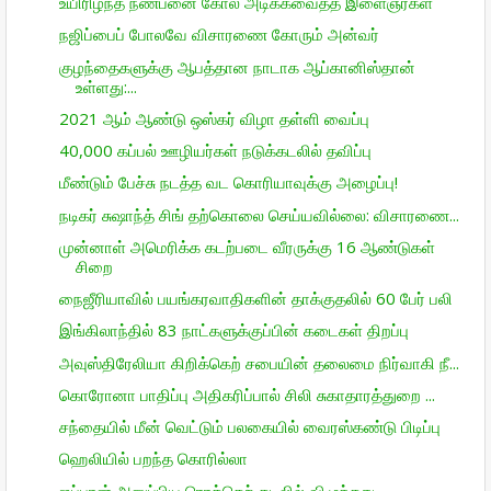
உயிரிழந்த நண்பனை கோல் அடிக்கவைத்த இளைஞர்கள்
நஜிப்பைப் போலவே விசாரணை கோரும் அன்வர்
குழந்தைகளுக்கு ஆபத்தான நாடாக ஆப்கானிஸ்தான்
உள்ளது:...
2021 ஆம் ஆண்டு ஒஸ்கர் விழா தள்ளி வைப்பு
40,000 கப்பல் ஊழியர்கள் நடுக்கடலில் தவிப்பு
மீண்டும் பேச்சு நடத்த வட கொரியாவுக்கு அழைப்பு!
நடிகர் சுஷாந்த் சிங் தற்கொலை செய்யவில்லை: விசாரணை...
முன்னாள் அமெரிக்க கடற்படை வீரருக்கு 16 ஆண்டுகள்
சிறை
நைஜீரியாவில் பயங்கரவாதிகளின் தாக்குதலில் 60 பேர் பலி
இங்கிலாந்தில் 83 நாட்களுக்குப்பின் கடைகள் திறப்பு
அவுஸ்திரேலியா கிறிக்கெற் சபையின் தலைமை நிர்வாகி நீ...
கொரோனா பாதிப்பு அதிகரிப்பால் சிலி சுகாதாரத்துறை ...
சந்தையில் மீன் வெட்டும் பலகையில் வைரஸ்கண்டு பிடிப்பு
ஹெலியில் பறந்த கொரில்லா
ஜப்பான் அனுப்பிய ரொக்கெற் கடலில் விழுந்தது