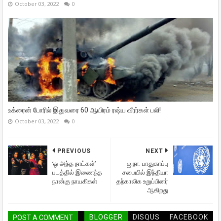
October 03, 2022
0
உக்ரைன் போரில் இதுவரை 60 ஆயிரம் ரஷ்ய வீரர்கள் பலி!
October 03, 2022
0
PREVIOUS
NEXT
‘ஓ அந்த நாட்கள்’
ஐ.நா. பாதுகாப்பு
படத்தில் இணைந்த
சபையில் இந்தியா
நான்கு நாயகிகள்
தற்காலிக உறுப்பினர்
ஆகிறது
BLOGGER
DISQUS
FACEBOOK
POST A COMMENT