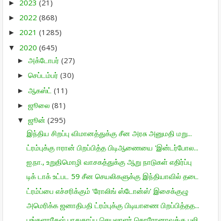
2023
(21)
►
2022
(868)
►
2021
(1285)
►
2020
(645)
▼
அக்டோபர்
(27)
►
செப்டம்பர்
(30)
►
ஆகஸ்ட்
(11)
►
ஜூலை
(81)
►
ஜூன்
(295)
▼
இந்திய சிறப்பு விமானத்துக்கு சீன அரசு அனுமதி மறு...
ட்ரம்புக்கு ஈரான் பிறப்பித்த பிடிஆணையை 'இன்டர்போல...
ஐ.நா., உறுதிமொழி வாசகத்துக்கு ஆறு நாடுகள் எதிர்ப்பு
டிக் டாக் உட்பட 59 சீன செயலிகளுக்கு இந்தியாவில் தடை
ட்ரம்ப்பை எச்சரிக்கும் ‘ரோலிங் ஸ்டோன்ஸ்’ இசைக்குழு
அமெரிக்க ஜனாதிபதி ட்ரம்புக்கு பிடியாணை பிறப்பித்தத...
பங்களாதேஷ் பாதுகாப்பு செயலாளர் கொரோனாவுக்கு பலி