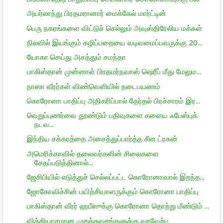
அயர்லாந்து பிரதமரானார் மைக்கேல் மார்ட்டின்
பெரு நகரங்களை விட்டுச் செல்லும் அவுஸ்திரேலிய மக்கள்
நிலவில் இயங்கும் கழிப்பறையை வடிவமைப்பவருக்கு 20...
யோகா செய்து அசத்தும் சமந்தா
பாகிஸ்தான் முன்னாள் பிரதமர்நவாஸ் ஷெரீப் மீது மேலும...
நாஸா வீரர்கள் விண்வெளியில் நடைபயணம்
கொரோனா பாதிப்பு அதிகரிப்பால் தேர்தல் பிரச்சாரம் இர...
வெறுப்புணர்வை தூண்டும் பதிவுகளை களைய ஃபேஸ்புக்
நடவ...
இந்திய சக்கரத்தை அசைத்துப்பார்த்த சீன ட்ரகன்
அமெரிக்காவில் தலைவர்களின் சிலைகளை
சேதப்படுத்தினால்...
ஜேசிபியில் எடுத்துச் செல்லப்பட்ட கொரோனாவால் இறந்த...
ஜோகோவிச்சின் பயிற்சியாளருக்கும் கொரோனா பாதிப்பு
பாகிஸ்தான் வீரர் ஹபீஸுக்கு கொரோனா தொற்று மீண்டும் ...
வித்தியாசமான முகக்கவசங்களுக்கு வரவேற்பு