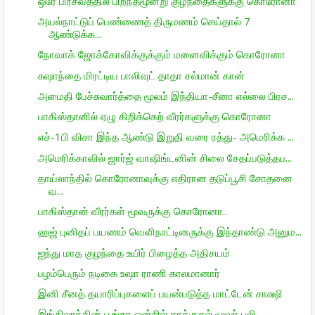
ஒரே பிரசவத்தில் பிறந்தமூன்று குழந்தைகளுக்கு கொரோனா
அயல்நாட்டுப் பெண்ணைத் திருமணம் செய்தால் 7
ஆண்டுக்க...
நோவாக் ஜோக்கோவிக்குக்கும் மனைவிக்கும் கொரோனா
சுஷாந்தை மிரட்டிய பாலிவுட் தாதா சல்மான் கான்
அமைதி பேச்சுவார்த்தை மூலம் இந்தியா-சீனா எல்லை பிரச...
பாகிஸ்தானில் ஏழு கிறிக்கெற் வீரர்களுக்கு கொரோனா
எச்-1பி விசா இந்த ஆண்டு இறுதி வரை ரத்து- அமெரிக்க ...
அமெரிக்காவில் ஜார்ஜ் வாஷிங்டனின் சிலை சேதப்படுத்தப...
தாய்லாந்தில் கொரோனாவுக்கு எதிரான தடுப்பூசி சோதனை
வ...
பாகிஸ்தான் வீரர்கள் மூவருக்கு கொரோனா..
ஹஜ் புனிதப் பயணம் வெளிநாட்டினருக்கு இந்தாண்டு அனும...
ஐந்து மாத குழந்தை உயிர் பிழைத்த அதிசயம்
பழம்பெரும் நடிகை உஷா ராணி காலமானார்
இனி சீனத் தயாரிப்புகளைப் பயன்படுத்த மாட்டேன் சாக்ஷி
இங்கிலாந்தின் பூங்கா ஒன்றில் தாக்குதல் மூவர் பலி