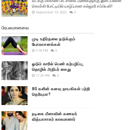
வடக்கு மாகாண பாடசாலை அணிகளுக்கு இடையிலான
கொக்கி போட்டியில் யாழ்ப்பாண கல்லூரி சம்பியன்!
September 13, 2022
0
பிரபலமானவை
முடி உதிர்தலை தடுக்கும்
யோகாசனங்கள்
3:18 PM
0
ஓடும் காரில் பெண் கற்பழிப்பு,
தொழில் அதிபர் கைது
11:20 PM
0
80 களின் கனவு நாயகிகள் பற்றி
தெரியுமா?
நடிகை மீனாவின் கணவர்
வித்யாசாகர் காலமானார்