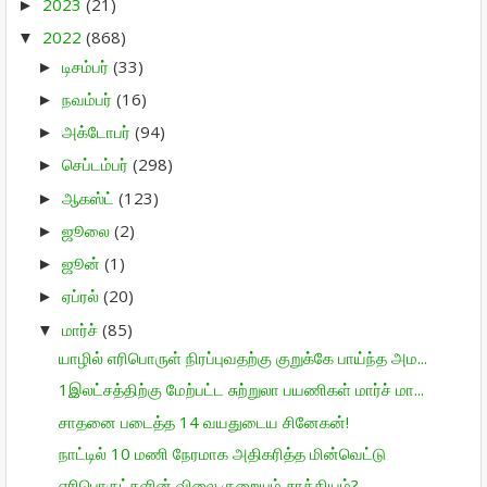
2023
(21)
►
2022
(868)
▼
டிசம்பர்
(33)
►
நவம்பர்
(16)
►
அக்டோபர்
(94)
►
செப்டம்பர்
(298)
►
ஆகஸ்ட்
(123)
►
ஜூலை
(2)
►
ஜூன்
(1)
►
ஏப்ரல்
(20)
►
மார்ச்
(85)
▼
யாழில் எரிபொருள் நிரப்புவதற்கு குறுக்கே பாய்ந்த அம...
1இலட்சத்திற்கு மேற்பட்ட சுற்றுலா பயணிகள் மார்ச் மா...
சாதனை படைத்த 14 வயதுடைய சினேகன்!
நாட்டில் 10 மணி நேரமாக அதிகரித்த மின்வெட்டு
எரிபொருட்களின் விலை குறையும் சாத்தியம்?