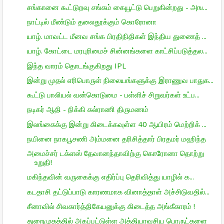
சங்கானை கூட்டுறவு சங்கம் கையூட்டு பெறுகின்றது - அங...
நாட்டில் மீண்டும் தலைதூக்கும் கொரோனா
யாழ். மாவட்ட மீனவ சங்க பிரதிநிதிகள் இந்திய துணைத் ...
யாழ். கோட்டை மரபுரிமைச் சின்னங்களை காட்சிப்படுத்தல...
இந்த வாரம் தொடங்குகிறது IPL
இன்று முதல் எரிபொருள் நிலையங்களுக்கு இராணுவ பாதுக...
கூட்டு பாலியல் வன்கொடுமை - பள்ளிச் சிறுவர்கள் உட்ப...
நடிகர் ஆதி - நிக்கி கல்ராணி திருமணம்
இலங்கைக்கு இன்று கிடைக்கவுள்ள 40 ஆயிரம் மெற்றிக் ...
நயினை நாகபூசணி அம்மனை தரிசித்தார் பிரதமர் மஹிந்த
அமைச்சர் டக்ளஸ் தேவானந்தாவிற்கு கொரோனா தொற்று
உறுதி!
மகிந்தவின் வருகைக்கு எதிர்ப்பு தெரிவித்து யாழில் க...
கடதாசி தட்டுப்பாடு காரணமாக வினாத்தாள் அச்சிடுவதில்...
சீனாவில் சிவகார்த்திகேயனுக்கு கிடைத்த அங்கீகாரம் !
துறைமுகத்தில் அகப்பட்டுள்ள அத்தியாவசிய பொருட்களை