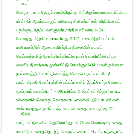
வ...
பொருளாதார நெருக்கடியிலிருந்து அர்ஜென்டீனாவை மீட்டெ...
மீண்டும் ஆரம்பமாகும் எரிவாயு சிலிண்டர்கள் விநியோகம்
புதுக்குடியிருப்பு வள்ளுவர்புரத்தில் எரிவாயு அடுப...
போலந்து அழகி வசமாகியது 2021 உலக அழகி பட்டம்
மரமொன்றில் ஆடைகளின்றிய நிலையில் சடலம்
தெய்வத்தமிழ் தோத்திரத்திரட்டு நூல் வெளியீட்டு விழா!
மகளிர் தினத்தை முன்னிட்டு கொக்குவிலில் மகளிருக்கான...
முல்லைத்தீவில் சக்திவாய்ந்த வெடிபொருட்கள் மீட்பு!
யாழ். கிழவி தோட்டத்தில் பட்டப்பகலில் இடம்பெற்ற கொள...
மூன்றாம் உலகப்போர் - அமெரிக்க அதிபர் விடுத்துள்ள எ...
உக்ரைனில் கொத்து கொத்தாக புதைக்கப்படும் சடலங்கள்
ஊர்காவற்துறையில் கஞ்சாவுடன் கைதானவருக்கு 25ம்
திகத...
யாழ். கட்டுவனில் ஹெரோயினுடன் பெண்ணொருவர் கைது!
மகளிரின் கைத்தொழிற் பொருட்கண்காட்சி சங்கரத்தையில்