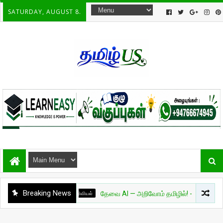
SATURDAY, AUGUST 8.
Breaking News
அறிவியல்
தேவை AI — அறிவோம் தமிழில்! - பாகம் 01