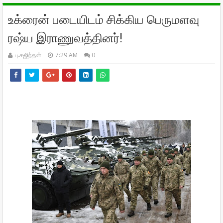
உக்ரைன் படையிடம் சிக்கிய பெருமளவு
ரஷ்ய இராணுவத்தினர்!
பு.கஜிந்தன்
7:29 AM
0