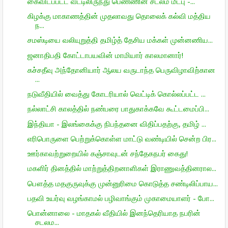
கைவிடப்பட்ட வீட்டிலிருந்து பெண்ணின் சடலம் மீட்பு -...
கிழக்கு மாகாணத்தின் முதலாவது தொலைக் கல்வி மத்திய
ந...
சமஸ்டியை வலியுறுத்தி தமிழ்த் தேசிய மக்கள் முன்னணிய...
ஜனாதிபதி கோட்டாபயவின் மாமியார் காலமானார்!
கச்சதீவு அந்தோனியார் ஆலய வருடாந்த பெருவிழாவிற்கான
...
நடுவீதியில் வைத்து கோடரியால் வெட்டிக் கொல்லப்பட்ட ...
நல்லாட்சி காலத்தில் நண்பரை பாதுகாக்கவே கூட்டமைப்பி...
இந்தியா - இலங்கைக்கு நிபந்தனை விதிப்பதற்கு, தமிழ் ...
எரிபொருளை பெற்றுக்கொள்ள மாட்டு வண்டியில் சென்ற பிர...
ஊர்காவற்றுறையில் கஞ்சாவுடன் சந்தேகநபர் கைது!
மகளிர் தினத்தில் மாற்றுத்திறனாளிகள் இராணுவத்தினரால...
பௌத்த மதகுருவுக்கு முன்னுரிமை கொடுத்த சண்டிலிப்பாய...
பதவி உயர்வு வழங்காமல் பழிவாங்கும் முகாமையாளர் - போ...
பொன்னாலை - மாதகல் வீதியில் இனந்தெரியாத நபரின்
சடலம...