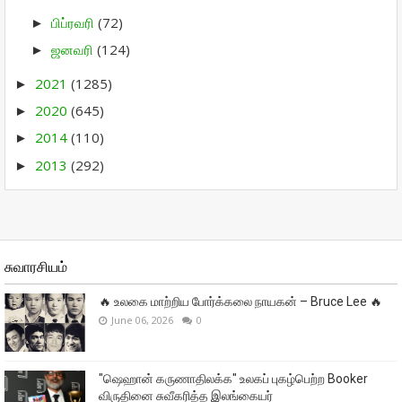
பிப்ரவரி
(72)
►
ஜனவரி
(124)
►
2021
(1285)
►
2020
(645)
►
2014
(110)
►
2013
(292)
►
சுவாரசியம்
🔥 உலகை மாற்றிய போர்க்கலை நாயகன் – Bruce Lee 🔥
June 06, 2026
0
"ஷெஹான் கருணாதிலக்க" உலகப் புகழ்பெற்ற Booker
விருதினை சுவீகரித்த இலங்கையர்