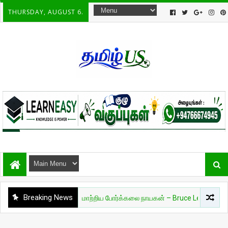
THURSDAY, AUGUST 6.
Breaking News
ாரசியம்
🔥 உலகை மாற்றிய போர்க்கலை நாயகன் – Bruce Lee 🔥
இ