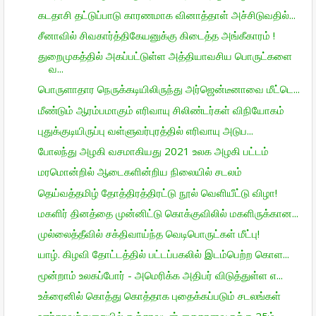
கடதாசி தட்டுப்பாடு காரணமாக வினாத்தாள் அச்சிடுவதில்...
சீனாவில் சிவகார்த்திகேயனுக்கு கிடைத்த அங்கீகாரம் !
துறைமுகத்தில் அகப்பட்டுள்ள அத்தியாவசிய பொருட்களை
வ...
பொருளாதார நெருக்கடியிலிருந்து அர்ஜென்டீனாவை மீட்டெ...
மீண்டும் ஆரம்பமாகும் எரிவாயு சிலிண்டர்கள் விநியோகம்
புதுக்குடியிருப்பு வள்ளுவர்புரத்தில் எரிவாயு அடுப...
போலந்து அழகி வசமாகியது 2021 உலக அழகி பட்டம்
மரமொன்றில் ஆடைகளின்றிய நிலையில் சடலம்
தெய்வத்தமிழ் தோத்திரத்திரட்டு நூல் வெளியீட்டு விழா!
மகளிர் தினத்தை முன்னிட்டு கொக்குவிலில் மகளிருக்கான...
முல்லைத்தீவில் சக்திவாய்ந்த வெடிபொருட்கள் மீட்பு!
யாழ். கிழவி தோட்டத்தில் பட்டப்பகலில் இடம்பெற்ற கொள...
மூன்றாம் உலகப்போர் - அமெரிக்க அதிபர் விடுத்துள்ள எ...
உக்ரைனில் கொத்து கொத்தாக புதைக்கப்படும் சடலங்கள்