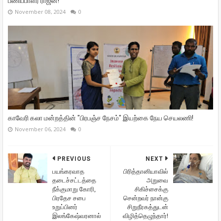
பணிப்பாளர் ராஜன்!
November 08, 2024
0
காவேரி கலா மன்றத்தின் "பிரபஞ்ச நேசம்" இயற்கை நேய செயலணி!
November 06, 2024
0
PREVIOUS
NEXT
பயங்கரவாத
பிரித்தானியாவில்
தடைச்சட்டத்தை
அறுவை
நீக்குமாறு கோரி,
சிகிச்சைக்கு
பிரதேச சபை
சென்றவர் நான்கு
உறுப்பினர்
சிறுநீரகத்துடன்
இலங்கேஷ்வரனால்
விழித்தெழுந்தார்!