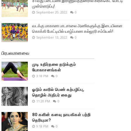
51வது படையணி இராணுவத்தினரால் கிரிக்கெட் போட்டி
முன்னெடுப்பு!
September 20, 2022
0
வடக்கு மாகாண பாடசாலை அணிகளுக்கு இடையிலான
கொக்கி போட்டியில் யாழ்ப்பாண கல்லூரி சம்பியன்!
September 13, 2022
0
பிரபலமானவை
முடி உதிர்தலை தடுக்கும்
யோகாசனங்கள்
3:18 PM
0
ஓடும் காரில் பெண் கற்பழிப்பு,
தொழில் அதிபர் கைது
11:20 PM
0
80 களின் கனவு நாயகிகள் பற்றி
தெரியுமா?
9:18 PM
0