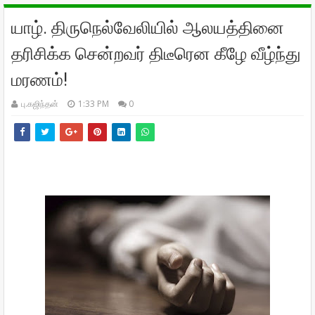
யாழ். திருநெல்வேலியில் ஆலயத்தினை
தரிசிக்க சென்றவர் திடீரென கீழே வீழ்ந்து
மரணம்!
பு.கஜிந்தன்
1:33 PM
0