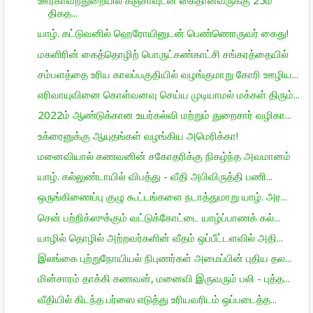
ஊர்காவற்துறையில் கஞ்சாவுடன் கைதானவருக்கு 25ம்
திகத...
யாழ். கட்டுவனில் ஹெரோயினுடன் பெண்ணொருவர் கைது!
மகளிரின் கைத்தொழிற் பொருட்கண்காட்சி சங்கரத்தையில்
சம்பளத்தை உரிய காலப்பகுதியில் வழங்குமாறு கோரி ஊழிய...
எரிவாயுவினை கொள்வனவு செய்ய முடியாமல் மக்கள் திரும்...
2022ம் ஆண்டுக்கான உயர்கல்வி மற்றும் துறைசார் வழிகா...
உக்ரைனுக்கு ஆயுதங்கள் வழங்கிய அமெரிக்கா!
மனைவியால் கணவனின் சகோதரிக்கு நிகழ்ந்த அவமானம்
யாழ். கல்லுண்டாயில் விபத்து - வீதி அபிவிருத்தி பணி...
ஒருங்கிணைப்பு குழு கூட்டங்களை நடாத்துமாறு யாழ். அர...
சென் பற்றிக்ஸுக்கும் வட்டுக்கோட்டை யாழ்ப்பாணக் கல்...
யாழில் தொழில் அற்றவர்களின் வீதம் ஒப்பீட்டளவில் அதி...
இலங்கை புற்றுநோயியல் நிபுணர்கள் அமைப்பின் புதிய தல...
மின்சாரம் தாக்கி கணவன், மனைவி இருவரும் பலி - புத்த...
வீதியில் கிடந்த பர்ஸை எடுத்து உரியவரிடம் ஒப்படைத்த...