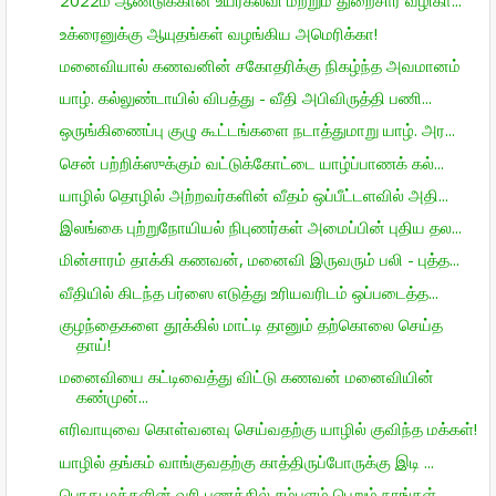
2022ம் ஆண்டுக்கான உயர்கல்வி மற்றும் துறைசார் வழிகா...
உக்ரைனுக்கு ஆயுதங்கள் வழங்கிய அமெரிக்கா!
மனைவியால் கணவனின் சகோதரிக்கு நிகழ்ந்த அவமானம்
யாழ். கல்லுண்டாயில் விபத்து - வீதி அபிவிருத்தி பணி...
ஒருங்கிணைப்பு குழு கூட்டங்களை நடாத்துமாறு யாழ். அர...
சென் பற்றிக்ஸுக்கும் வட்டுக்கோட்டை யாழ்ப்பாணக் கல்...
யாழில் தொழில் அற்றவர்களின் வீதம் ஒப்பீட்டளவில் அதி...
இலங்கை புற்றுநோயியல் நிபுணர்கள் அமைப்பின் புதிய தல...
மின்சாரம் தாக்கி கணவன், மனைவி இருவரும் பலி - புத்த...
வீதியில் கிடந்த பர்ஸை எடுத்து உரியவரிடம் ஒப்படைத்த...
குழந்தைகளை தூக்கில் மாட்டி தானும் தற்கொலை செய்த
தாய்!
மனைவியை கட்டிவைத்து விட்டு கணவன் மனைவியின்
கண்முன்...
எரிவாயுவை கொள்வனவு செய்வதற்கு யாழில் குவிந்த மக்கள்!
யாழில் தங்கம் வாங்குவதற்கு காத்திருப்போருக்கு இடி ...
பொது மக்களின் வரி பணத்தில் சம்பளம் பெறும் நாங்கள் ...