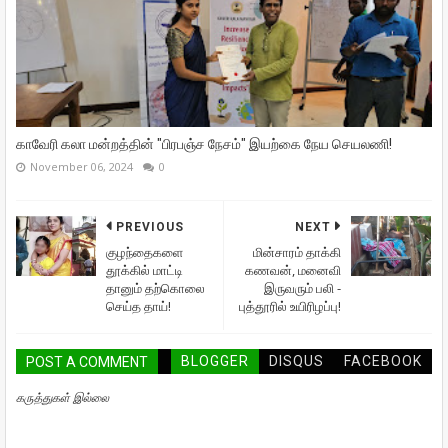
காவேரி கலா மன்றத்தின் "பிரபஞ்ச நேசம்" இயற்கை நேய செயலணி!
November 06, 2024
0
PREVIOUS
NEXT
குழந்தைகளை
மின்சாரம் தாக்கி
தூக்கில் மாட்டி
கணவன், மனைவி
தானும் தற்கொலை
இருவரும் பலி -
செய்த தாய்!
புத்தூரில் உயிரிழப்பு!
BLOGGER
DISQUS
FACEBOOK
POST A COMMENT
கருத்துகள் இல்லை