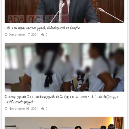
புதிய சபாநாயகராக ஜகத் விக்கிரமரத்ன தெரிவு
December 17, 2024
0
மோசடி மூலம் போட்டியில் முதலிடம் பெற்ற பாடசாலை - மிரட்டல் விடுக்கும்
பணிப்பாளர் ராஜன்!
November 08, 2024
0