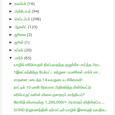
நவம்பர்
(16)
►
அக்டோபர்
(94)
►
செப்டம்பர்
(298)
►
ஆகஸ்ட்
(123)
►
ஜூலை
(2)
►
ஜூன்
(1)
►
ஏப்ரல்
(20)
►
மார்ச்
(85)
▼
யாழில் எரிபொருள் நிரப்புவதற்கு குறுக்கே பாய்ந்த அம...
1இலட்சத்திற்கு மேற்பட்ட சுற்றுலா பயணிகள் மார்ச் மா...
சாதனை படைத்த 14 வயதுடைய சினேகன்!
நாட்டில் 10 மணி நேரமாக அதிகரித்த மின்வெட்டு
எரிபொருட்களின் விலை குறையும் சாத்தியம்?
ரோகித் சர்மாவுக்கு 1,200,000/= அபராதம் விதிக்கப்பட...
SOND நிறுவனத்தின் ஏற்பாட்டில் யாழில் இளைஞர் யுவதிக...