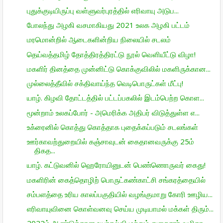
புதுக்குடியிருப்பு வள்ளுவர்புரத்தில் எரிவாயு அடுப...
போலந்து அழகி வசமாகியது 2021 உலக அழகி பட்டம்
மரமொன்றில் ஆடைகளின்றிய நிலையில் சடலம்
தெய்வத்தமிழ் தோத்திரத்திரட்டு நூல் வெளியீட்டு விழா!
மகளிர் தினத்தை முன்னிட்டு கொக்குவிலில் மகளிருக்கான...
முல்லைத்தீவில் சக்திவாய்ந்த வெடிபொருட்கள் மீட்பு!
யாழ். கிழவி தோட்டத்தில் பட்டப்பகலில் இடம்பெற்ற கொள...
மூன்றாம் உலகப்போர் - அமெரிக்க அதிபர் விடுத்துள்ள எ...
உக்ரைனில் கொத்து கொத்தாக புதைக்கப்படும் சடலங்கள்
ஊர்காவற்துறையில் கஞ்சாவுடன் கைதானவருக்கு 25ம்
திகத...
யாழ். கட்டுவனில் ஹெரோயினுடன் பெண்ணொருவர் கைது!
மகளிரின் கைத்தொழிற் பொருட்கண்காட்சி சங்கரத்தையில்
சம்பளத்தை உரிய காலப்பகுதியில் வழங்குமாறு கோரி ஊழிய...
எரிவாயுவினை கொள்வனவு செய்ய முடியாமல் மக்கள் திரும்...