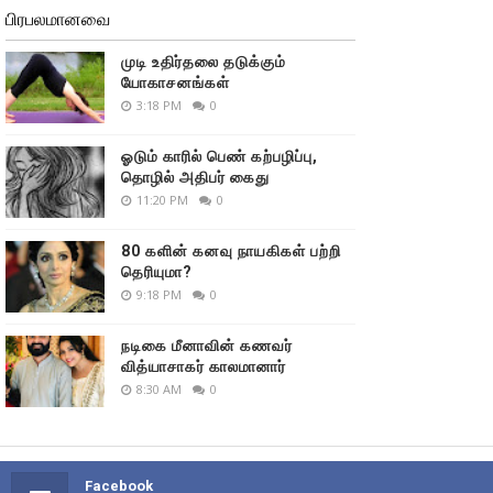
பிரபலமானவை
முடி உதிர்தலை தடுக்கும்
யோகாசனங்கள்
3:18 PM
0
ஓடும் காரில் பெண் கற்பழிப்பு,
தொழில் அதிபர் கைது
11:20 PM
0
80 களின் கனவு நாயகிகள் பற்றி
தெரியுமா?
9:18 PM
0
நடிகை மீனாவின் கணவர்
வித்யாசாகர் காலமானார்
8:30 AM
0
Facebook