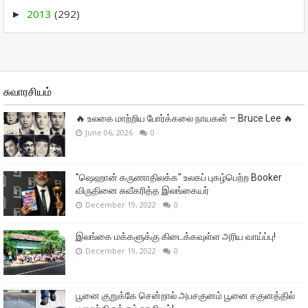
2013
(292)
►
சுவாரசியம்
🔥 உலகை மாற்றிய போர்க்கலை நாயகன் – Bruce Lee 🔥
June 06, 2026
0
"ஷெஹான் கருணாதிலக்க" உலகப் புகழ்பெற்ற Booker
விருதினை சுவீகரித்த இலங்கையர்
December 19, 2022
0
இலங்கை மக்களுக்கு கிடைக்கவுள்ள அரிய வாய்ப்பு!
December 19, 2022
0
பூனை குறுக்கே சென்றால் அபசகுனம் பூனை சகுனத்தில்