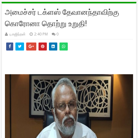
அமைச்சர் டக்ளஸ் தேவானந்தாவிற்கு
கொரோனா தொற்று உறுதி!
பு.கஜிந்தன்
2:40 PM
0