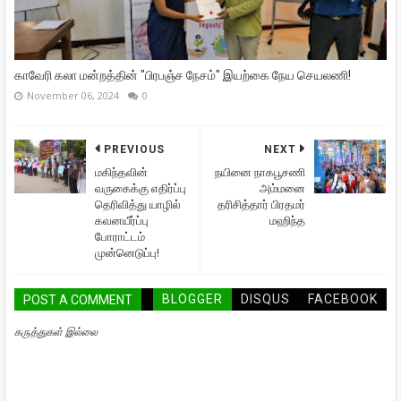
காவேரி கலா மன்றத்தின் "பிரபஞ்ச நேசம்" இயற்கை நேய செயலணி!
November 06, 2024
0
PREVIOUS
NEXT
மகிந்தவின்
நயினை நாகபூசணி
வருகைக்கு எதிர்ப்பு
அம்மனை
தெரிவித்து யாழில்
தரிசித்தார் பிரதமர்
கவனயீர்ப்பு
மஹிந்த
போராட்டம்
முன்னெடுப்பு!
BLOGGER
DISQUS
FACEBOOK
POST A COMMENT
கருத்துகள் இல்லை