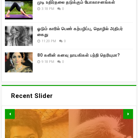
முடி உதிர்தலை தடுக்கும் யோகாசனங்கள்
3:18 PM
0
ஓடும் காரில் பெண் கற்பழிப்பு, தொழில் அதிபர்
கைது
11:20 PM
0
80 களின் கனவு நாயகிகள் பற்றி தெரியுமா?
9:18 PM
0
Recent Slider