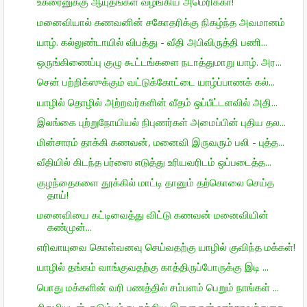
உக்ரைனுக்கு ஆயுதங்கள் வழங்கிய அமெரிக்கா!
மனைவியால் கணவனின் சகோதரிக்கு நிகழ்ந்த அவமானம்
யாழ். கல்லுண்டாயில் விபத்து - வீதி அபிவிருத்தி பணி...
ஒருங்கிணைப்பு குழு கூட்டங்களை நடாத்துமாறு யாழ். அர...
சென் பற்றிக்ஸுக்கும் வட்டுக்கோட்டை யாழ்ப்பாணக் கல்...
யாழில் தொழில் அற்றவர்களின் வீதம் ஒப்பீட்டளவில் அதி...
இலங்கை புற்றுநோயியல் நிபுணர்கள் அமைப்பின் புதிய தல...
மின்சாரம் தாக்கி கணவன், மனைவி இருவரும் பலி - புத்த...
வீதியில் கிடந்த பர்ஸை எடுத்து உரியவரிடம் ஒப்படைத்த...
குழந்தைகளை தூக்கில் மாட்டி தானும் தற்கொலை செய்த
தாய்!
மனைவியை கட்டிவைத்து விட்டு கணவன் மனைவியின்
கண்முன்...
எரிவாயுவை கொள்வனவு செய்வதற்கு யாழில் குவிந்த மக்கள்!
யாழில் தங்கம் வாங்குவதற்கு காத்திருப்போருக்கு இடி ...
பொது மக்களின் வரி பணத்தில் சம்பளம் பெறும் நாங்கள் ...
சிறுமியுடன் குடும்பம் நடாத்திய இளைஞன் ஊர்காவற்துறை...