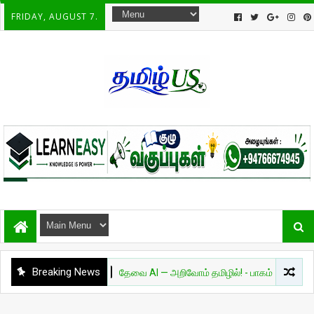
FRIDAY, AUGUST 7.
Breaking News
அறிவியல்
தேவை AI — அறிவோம் தமிழில்! - பாகம் 01
சுவார