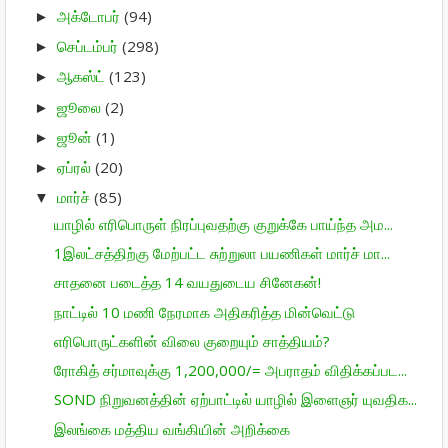
அக்டோபர்
(94)
►
செப்டம்பர்
(298)
►
ஆகஸ்ட்
(123)
►
ஜூலை
(2)
►
ஜூன்
(1)
►
ஏப்ரல்
(20)
►
மார்ச்
(85)
▼
யாழில் எரிபொருள் நிரப்புவதற்கு குறுக்கே பாய்ந்த அம...
1இலட்சத்திற்கு மேற்பட்ட சுற்றுலா பயணிகள் மார்ச் மா...
சாதனை படைத்த 14 வயதுடைய சினேகன்!
நாட்டில் 10 மணி நேரமாக அதிகரித்த மின்வெட்டு
எரிபொருட்களின் விலை குறையும் சாத்தியம்?
ரோகித் சர்மாவுக்கு 1,200,000/= அபராதம் விதிக்கப்பட...
SOND நிறுவனத்தின் ஏற்பாட்டில் யாழில் இளைஞர் யுவதிக...
இலங்கை மத்திய வங்கியின் அறிக்கை