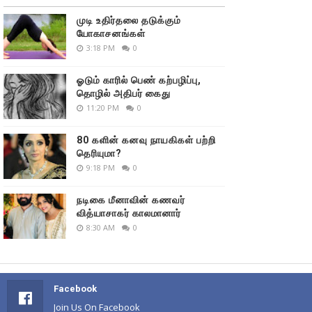
முடி உதிர்தலை தடுக்கும்
யோகாசனங்கள்
3:18 PM
0
ஓடும் காரில் பெண் கற்பழிப்பு,
தொழில் அதிபர் கைது
11:20 PM
0
80 களின் கனவு நாயகிகள் பற்றி
தெரியுமா?
9:18 PM
0
நடிகை மீனாவின் கணவர்
வித்யாசாகர் காலமானார்
8:30 AM
0
Facebook
Join Us On Facebook