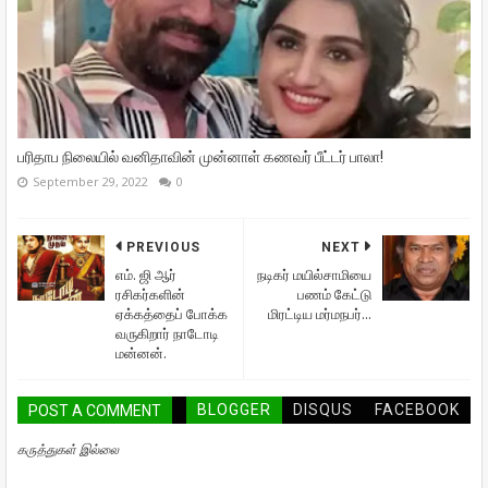
பரிதாப நிலையில் வனிதாவின் முன்னாள் கணவர் பீட்டர் பாலா!
September 29, 2022
0
PREVIOUS
NEXT
எம்‌. ஜி ஆர்
நடிகர் மயில்சாமியை
ரசிகர்களின்
பணம் கேட்டு
ஏக்கத்தைப் போக்க
மிரட்டிய மர்மநபர்...
வருகிறார் நாடோடி
மன்னன்.
BLOGGER
DISQUS
FACEBOOK
POST A COMMENT
கருத்துகள் இல்லை