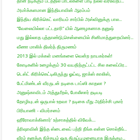
தான் நடிக்கும் படத்தில் பாடல்களை பாடி நல்ல வரவேற்ப...
அமா்க்களமான இந்தியாவின் ஆரம்பம்
இந்திய கிரிக்கெட் வாரியம் சார்பில் அஸ்வினுக்கு பால...
“வேலையில்லா பட்டதாரி” யில் ஆணழகனாக தனுஷ்
மது இல்லாத புத்தாண்டு,சென்னையில் சினிமாத்துறையினர்...
வீணா மாலிக் திடீர்த் திருமணம்
2013 இல் மக்கள் மனங்களை வென்ற நாயகர்கள்!
கோடிகளில் உழைக்கும் 30 வயதிற்குட்பட்ட சில கலைப்பிர...
டெஸ்ட் கிரிக்கெட்டிலிருந்து ஓய்வு, ஜாக்ஸ் காலிஸ்,
பேட்மிண்டன் வீரருடன் நடிகை டாப்ஸி காதலா ?
அனுஷ்காவிடம் அத்துமீறல், போலீஸார் தடியடி
தோழியுடன் ஒருபால் உறவா ? நடிகை மீது அதிர்ச்சி புகார்
பிரியாணி - விமர்சனம்
ஹீரோவாக்கினார்’ உற்சாகத்தில் விவேக்....
த்ரிஷாவின் இந்த ஸ்டைலைப் பற்றி நீங்க என்ன சொல்றீங்...
வீரம் தனக்கு நிச்சயம் ஒரு திருப்புமுனையாக இருக்கும...