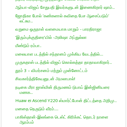
ஆர்யா-விஜய் சேதுபதி இவர்களுடன் இணைகிறார் ஷாம்...
ஜோதிகா போல் ‘கண்களால் கவிதை பேச ஆசைப்படும்’
லட்சும...
வறுமை ஒருநாள் வளமையாக மாறும் - பாரதிராஜா
‘இரும்புக்குதிரை’யில் -அலிஷா அப்துல்லா
மீண்டும் ரம்பா..
மலையாள படத்தில் சந்தானம் முக்கிய வேடத்தில்....
முருகதாஸ் படத்தில் விஜய் கொல்கத்தா தாதாவாகிறார்...
தூம் 3 – விமர்சனம் மற்றும் முன்னோட்டம்
சிவகார்த்திகேயனுடன் அமலாபால்!
நடிகை மீரா ஜாஸ்மின் திருமணம் டுபாய் இன்ஜினியரை
மணக...
Huaw ei Ascend Y220 ஸ்மார்ட்போன் திட்­டத்தை அறி­மு...
மனதை நெருடும் வீரம்.....
பாகிஸ்தான்-இலங்கை டெஸ்ட் கிரிக்கட் தொடர் நாளை
ஆரம்பம்