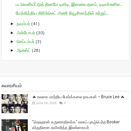
படவெளியீட்டுத் தினமே டிவிடி, இணையதளம், டிடிஎச்களில...
மேற்கிந்திய கிரிக்கெட் அணி நியூசிலாந்தில் சுற்றுப்...
நவம்பர்
(41)
►
அக்டோபர்
(30)
►
செப்டம்பர்
(3)
►
ஆகஸ்ட்
(28)
►
சுவாரசியம்
🔥 உலகை மாற்றிய போர்க்கலை நாயகன் – Bruce Lee 🔥
June 06, 2026
0
"ஷெஹான் கருணாதிலக்க" உலகப் புகழ்பெற்ற Booker
விருதினை சுவீகரித்த இலங்கையர்