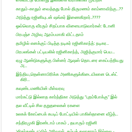
காதும்-காதும் வைத்தது போல் திருமணம் காம்னாவிற்கு...??
அடுத்து ரஜினியுடன் ஷங்கர் இணைகிறார்..????
ஒவ்வொரு வீரரும் சிறப்பாக விளையாடுவார்கள்: டோனி
பிரபஞ்ச அழிவு ஆரம்பமாகி விட்டதாம்
தமிழில் எனக்குப் பிடித்த நடிகர் ரஜினிகாந்த்: நடிகர...
பிரபலங்கள் பட்டியலில் ரஜினிகாந்த், அஜித்குமார் பெய...
ஏழு ஆண்டுகளுக்கு பின்னர் ஆஷஸ் தொடரை கைப்பற்றியது
அ...
இந்திய,தென்னாபிரிக்க அணிகளுக்கிடையிலான டெஸ்ட்
கிரி...
கவுண்டமணியின் மீள்வரவு
மார்கட்டு இல்லாத கார்த்திகா அடுத்து “புறம்போக்கு” இல்
தல வீட்டில் சில தறுதலைகள் ரகளை
உலகக் கோப்பைக் கபடிப் போட்டியில் பாகிஸ்தானை வீழ்த்...
சந்திரமுகி இரண்டாம் பாகம் , தயாரும் ரஜினி
'ஜிகர்தண்டா'வில் அரிவாள், கம்புக் கலாசாரம் இல்லை -...