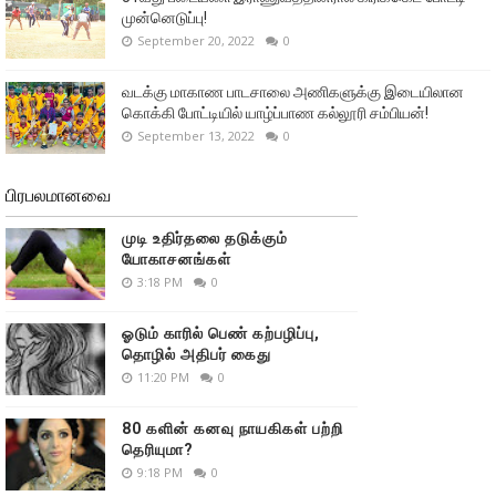
முன்னெடுப்பு!
September 20, 2022
0
வடக்கு மாகாண பாடசாலை அணிகளுக்கு இடையிலான
கொக்கி போட்டியில் யாழ்ப்பாண கல்லூரி சம்பியன்!
September 13, 2022
0
பிரபலமானவை
முடி உதிர்தலை தடுக்கும்
யோகாசனங்கள்
3:18 PM
0
ஓடும் காரில் பெண் கற்பழிப்பு,
தொழில் அதிபர் கைது
11:20 PM
0
80 களின் கனவு நாயகிகள் பற்றி
தெரியுமா?
9:18 PM
0