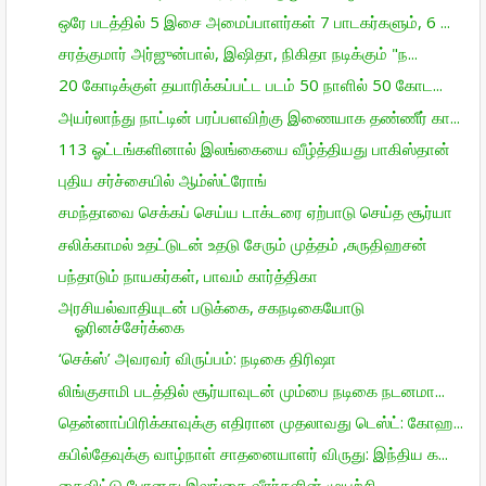
ஒரே படத்தில் 5 இசை அமைப்பாளர்கள் 7 பாடகர்களும், 6 ...
சரத்குமார் அர்ஜுன்பால், இஷிதா, நிகிதா நடிக்கும் "ந...
20 கோடிக்குள் தயாரிக்கப்பட்ட படம் 50 நாளில் 50 கோட...
அயர்லாந்து நாட்டின் பரப்பளவிற்கு இணையாக தண்ணீர் கா...
113 ஓட்டங்களினால் இலங்கையை வீழ்த்தியது பாகிஸ்தான்
புதிய சர்ச்சையில் ஆம்ஸ்ட்ரோங்
சமந்தாவை செக்கப் செய்ய டாக்டரை ஏற்பாடு செய்த சூர்யா
சலிக்காமல் உதட்டுடன் உதடு சேரும் முத்தம் ,சுருதிஹசன்
பந்தாடும் நாயகர்கள், பாவம் கார்த்திகா
அரசியல்வாதியுடன் படுக்கை, சகநடிகையோடு
ஓரினச்சேர்க்கை
‘செக்ஸ்’ அவரவர் விருப்பம்: நடிகை திரிஷா
லிங்குசாமி படத்தில் சூர்யாவுடன் மும்பை நடிகை நடனமா...
தென்னாப்பிரிக்காவுக்கு எதிரான முதலாவது டெஸ்ட்: கோஹ...
கபில்தேவுக்கு வாழ்நாள் சாதனையாளர் விருது: இந்திய க...
கைவிட்டு போனது இலங்கை வீரா்களின் முயற்சி