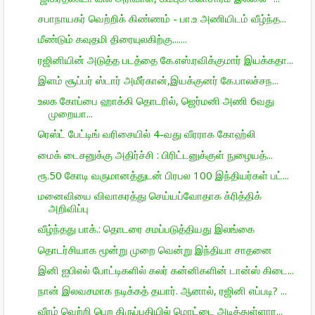
சபாநாயகர் வெற்றிக் கிண்ணம் - பா.உ அணியிடம் வீழ்ந்த...
மீண்டும் கவுதமி திரையுலகிற்கு.......
ரஜினியின் அடுத்த படத்தை கே.எஸ்.ரவிக்குமார் இயக்கதா...
இளம் சூப்பர் ஸ்டார் அமீர்கான்,இயக்குனர் கே.பாலச்சந...
உலக கோப்பை ஹாக்கி தொடரில், ஜெர்மனி அணி 6வது
முறையா...
ரெஸ்ட் பேட்டிங் வரிசையில் 4-வது வீரராக கோஹ்லி
மைக் டைசனுக்கு அதிர்ச்சி : பிரிட்டனுக்குள் நுழையத்...
ரூ.50 கோடி வருமானத்துடன் பிரபல 100 இந்தியர்கள் பட்...
மனைவியை விவாகரத்து செய்யப்வோதாக க்ரித்திக்
அறிவிப்பு
வீழ்ந்தது பாக்.: தொடரை சமப்படுத்தியது இலங்கை
தொடர்சியாக மூன்று முறை வென்று இந்தியா சாதனை
இனி ஐபிஎல் போட்டிகளில் கலர் கன்னிகளின் டான்ஸ் கிடை...
நான் இலவசமாக நடிக்கத் தயார். ஆனால், ரஜினி எப்படி? ...
வீரம் வெற்றி பெற திருப்பதியில் மொட்டை அடித்துள்ளார...