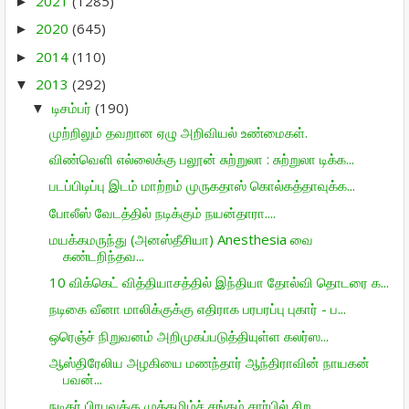
2021
(1285)
►
2020
(645)
►
2014
(110)
►
2013
(292)
▼
டிசம்பர்
(190)
▼
முற்றிலும் தவறான ஏழு அறிவியல் உண்மைகள்.
விண்வெளி எல்லைக்கு பலூன் சுற்றுலா : சுற்றுலா டிக்க...
படப்பிடிப்பு இடம் மாற்றம் முருகதாஸ் கொல்கத்தாவுக்க...
போலீஸ் வேடத்தில் நடிக்கும் நயன்தாரா....
மயக்கமருந்து (அனஸ்தீசியா) Anesthesia வை
கண்டறிந்தவ...
10 விக்கெட் வித்தியாசத்தில் இந்தியா தோல்வி தொடரை க...
நடிகை வீனா மாலிக்குக்கு எதிராக பரபரப்பு புகார் - ப...
ஒரெஞ்ச் நிறு­வனம் அறி­மு­கப்­ப­டுத்­தி­யுள்ள கலர்ஸ...
ஆஸ்திரேலிய அழகியை மணந்தார் ஆந்திராவின் நாயகன்
பவன்...
நடிகர் பிரபுவுக்கு முத்தமிழ்ச் சங்கம் சார்பில் சிற...