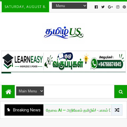
SATURDAY, AUGUST 8.
Breaking News
அறிவியல்
தேவை AI — அறிவோம் தமிழில்! - பாகம் 01
சுவாரசிய