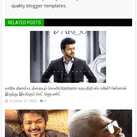
quality blogger templates.
RELATED POSTS
வாரிசு திரைப்படத்தையும் வெளியிடுகிறாரா உதயநிதி ஸ்டாலின்! பின்னால்
இருந்து இயங்கும் ரெட் ஜெயண்ட்
October 31, 2022
0