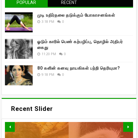
POPULAR
RECENT
முடி உதிர்தலை தடுக்கும் யோகாசனங்கள்
3:18 PM
0
ஓடும் காரில் பெண் கற்பழிப்பு, தொழில் அதிபர்
கைது
11:20 PM
0
80 களின் கனவு நாயகிகள் பற்றி தெரியுமா?
9:18 PM
0
Recent Slider