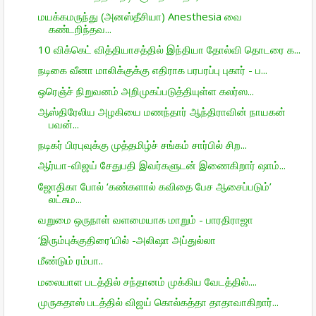
மயக்கமருந்து (அனஸ்தீசியா) Anesthesia வை
கண்டறிந்தவ...
10 விக்கெட் வித்தியாசத்தில் இந்தியா தோல்வி தொடரை க...
நடிகை வீனா மாலிக்குக்கு எதிராக பரபரப்பு புகார் - ப...
ஒரெஞ்ச் நிறு­வனம் அறி­மு­கப்­ப­டுத்­தி­யுள்ள கலர்ஸ...
ஆஸ்திரேலிய அழகியை மணந்தார் ஆந்திராவின் நாயகன்
பவன்...
நடிகர் பிரபுவுக்கு முத்தமிழ்ச் சங்கம் சார்பில் சிற...
ஆர்யா-விஜய் சேதுபதி இவர்களுடன் இணைகிறார் ஷாம்...
ஜோதிகா போல் ‘கண்களால் கவிதை பேச ஆசைப்படும்’
லட்சும...
வறுமை ஒருநாள் வளமையாக மாறும் - பாரதிராஜா
‘இரும்புக்குதிரை’யில் -அலிஷா அப்துல்லா
மீண்டும் ரம்பா..
மலையாள படத்தில் சந்தானம் முக்கிய வேடத்தில்....
முருகதாஸ் படத்தில் விஜய் கொல்கத்தா தாதாவாகிறார்...