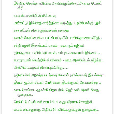
இந்திய,தென்னாபிரிக்க அணிகளுக்கிடையிலான டெஸ்ட்
கிரி...
கவுண்டமணியின் மீள்வரவு
மார்கட்டு இல்லாத கார்த்திகா அடுத்து “புறம்போக்கு” இல்
தல வீட்டில் சில தறுதலைகள் ரகளை
உலகக் கோப்பைக் கபடிப் போட்டியில் பாகிஸ்தானை வீழ்த்...
சந்திரமுகி இரண்டாம் பாகம் , தயாரும் ரஜினி
'ஜிகர்தண்டா'வில் அரிவாள், கம்புக் கலாசாரம் இல்லை -...
சபாநாயகர் வெற்றிக் கிண்ணம் - பா.உ அணியிடம் வீழ்ந்த...
மீண்டும் கவுதமி திரையுலகிற்கு.......
ரஜினியின் அடுத்த படத்தை கே.எஸ்.ரவிக்குமார் இயக்கதா...
இளம் சூப்பர் ஸ்டார் அமீர்கான்,இயக்குனர் கே.பாலச்சந...
உலக கோப்பை ஹாக்கி தொடரில், ஜெர்மனி அணி 6வது
முறையா...
ரெஸ்ட் பேட்டிங் வரிசையில் 4-வது வீரராக கோஹ்லி
மைக் டைசனுக்கு அதிர்ச்சி : பிரிட்டனுக்குள் நுழையத்...