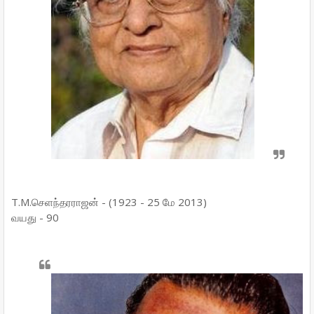
T.M.செளந்தரராஜன் - (1923 - 25 மே 2013)
வயது - 90