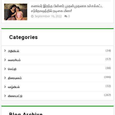
கணவர் இறந்த பின்னர் முதன்முதலாக உச்சக்கட்ட
சந்தோஷத்தில் நடிகை மீனா!
September 16, 2022
0
Categories
(34)
அறிவியல்
(57)
சுவாரசியம்
(88)
செய்தி
(386)
திரையுலகம்
(32)
வாழ்வியல்
(267)
விளையாட்டு
Blog Archive