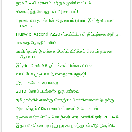
தூம் 3 – விமர்சனம் மற்றும் முன்னோட்டம்
சிவகார்த்திகேயனுடன் அமலாபால்!
நடிகை மீரா ஜாஸ்மின் திருமணம் டுபாய் இன்ஜினியரை
மணக...
Huaw ei Ascend Y220 ஸ்மார்ட்போன் திட்­டத்தை அறி­மு...
மனதை நெருடும் வீரம்.....
பாகிஸ்தான்-இலங்கை டெஸ்ட் கிரிக்கட் தொடர் நாளை
ஆரம்பம்
இந்திய அணி 98 ஓட்டங்கள் பின்னனியில்
வாய் பேச முடியாத இளைஞராக தனுஷ்!
நிஜமாகவே வைர மழை
2013: ப்ளாப் படங்கள்- ஒரு பார்வை
தமிழகத்தில் எனக்கு கொஞ்சம் பிரச்சினைகள் இருக்கு - ...
அசரடிக்கும் லினோவாவின் வைப் X மொபைல்.
நடிகை சமீரா ரெட்டி தொழிலதிபரை மணக்கிறார்: 2014-ல் ...
இதய சிகிச்சை முடிந்து பூரண நலத்துடன் வீடு திரும்பி...