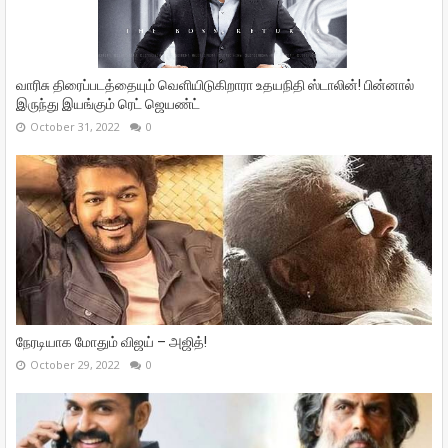
வாரிசு திரைப்படத்தையும் வெளியிடுகிறாரா உதயநிதி ஸ்டாலின்! பின்னால்
இருந்து இயங்கும் ரெட் ஜெயண்ட்
October 31, 2022
0
நேரடியாக மோதும் விஜய் – அஜித்!
October 29, 2022
0