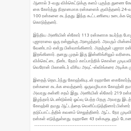
ஆனால் 3-வது விக்கெட்டுக்கு களம் புகுந்த துணை க
கை கோர்த்து நிதானமாக ரன்களைக் குவித்தனர்.24-
100 ரன்களை கடந்தது. இந்த கூட்டணியை உடைக்க தென்ன
கொடுத்தனர்.
இந்திய அணியின் ஸ்கோர் 113 ரன்களாக உயர்ந்த போது
புஜாராவை ஒரு ரன்னுக்கு அழைத்தார். அவரும் மின்னல
வேண்டாம் என்று பின்வாங்கினார். அதற்குள் புஜாரா ரன
இறங்கினார். தனது முதல் இரு இன்னிங்சிலும் வரிச
விக்கெட்டை நீண்ட நேரம் காப்பாற்றிக் கொள்ள முடியவி
வெரோன் பிலாண்டர் வீசிய அவுட்-ஸ்விங்கரை அடிக்க முயற
இதைத் தொடர்ந்து கோஹ்லியுடன் ரஹானே கைகோர்த்
ரன்களை கடக்க வைத்தனர். ஒருவழியாக கோஹ்லி தமது 
அவரது கன்னி சதம் இது. அணியின் ஸ்கோர் 219 ரன்
இழந்தார்.டெண்டுல்கர் ஓய்வு பெற்ற பிறகு அவரது இடத்
கோஹ்லி தமது ஆட்டத்தை வெளிப்படுத்தினார்.பின்னர
தடுப்பாட்டத்தில் கவனம் செலுத்தினர். ஆட்ட நேர முடிவ
ரன்கள் எடுத்துள்ளது. ரஹானே 43 ரன்களுடனும் டோணி
-----------------------------------------------