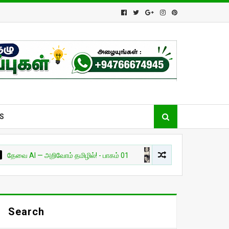
S
— அறிவோம் தமிழில்! - பாகம் 01
சுவாரசியம்
🔥 உலகை மாற்றிய போ
Search