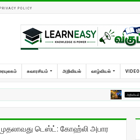
PRIVACY POLICY
ரையுலகம்
சுவாரசியம்
அறிவியல்
வாழ்வியல்
VIDEO
அறிவியல்
தேவை AI 
ன முதலாவது டெஸ்ட்: கோஹ்லி அபார