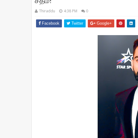
சதம்!
Thiraddu
4:38 PM
0
Facebook
Twitter
Google+