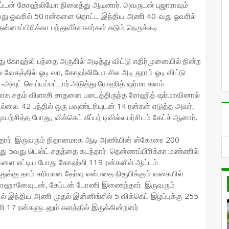
ேப்டன் கோஹ்லியோ நிலைத்து ஆடினார். அவருடன் புஜாராவும்
வது ஓவரில் 50 ரன்களை தொட்ட இந்திய அணி 40-வது ஓவரில்
ாப்பிரிக்கா பந்துவீச்சாளர்கள் கடும் நெருக்கடி
 கோஹ்லி பந்தை அருகில் அடித்து விட்டு எதிர்முனையில் நின்ற
் வேகத்தில் ஓடி வர, கோஹ்லியோ சில அடி தூரம் ஓடி விட்டு
்-அவுட் செய்யப்பட்டார்.அடுத்து ரோஹித் ஷர்மா களம்
ையாக சதம் விளாசி சாதனை படைத்திருந்த ரோஹித் ஷர்மாவினால்
ல்லை. 42 பந்தில் ஒரு பவுண்டரியுடன் 14 ரன்கள் எடுத்த அவர்,
்சித்த போது, விக்கெட் கீப்பர் டிவில்லயர்சிடம் கேட்ச் ஆனார்.
தார். இருவரும் நிதானமாக ஆடி அணியின் ஸ்கோரை 200
5வது டெஸ்ட் சதத்தை கடந்தார். தென்னாப்பிரிக்கா மண்ணில்
களை எட்டிய போது கோஹ்லி 119 ரன்களில் ஆட்டம்
துக்கு தாம் சரியான தேர்வு என்பதை நிரூபிக்கும் வகையில்
் ரஹானேவுடன், கேப்டன் டோணி இணைந்தார். இருவரும்
ில் இந்திய அணி முதல் இன்னிங்சில் 5 விக்கெட் இழப்புக்கு 255
 17 ரன்களுடனும் களத்தில் இருக்கின்றனர்