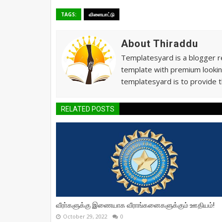
TAGS:
விளையாட்டு
About Thiraddu
Templatesyard is a blogger re
template with premium lookin
templatesyard is to provide t
RELATED POSTS
வீரா்களுக்கு இணையாக வீராங்கனைகளுக்கும் ஊதியம்!
October 29, 2022
0