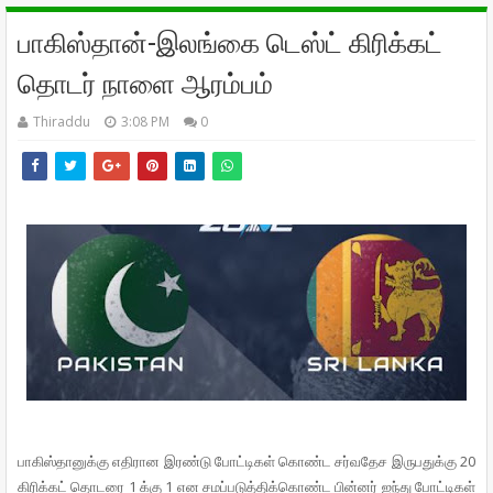
பாகிஸ்தான்-இலங்கை டெஸ்ட் கிரிக்கட்
தொடர் நாளை ஆரம்பம்
Thiraddu
3:08 PM
0
பாகிஸ்­தா­னுக்கு எதி­ரான இரண்டு போட்­டிகள் கொண்ட சர்­வ­தேச இரு­ப­துக்கு 20
கிரிக்கட் தொடரை 1 க்கு 1 என சமப்­ப­டுத்­திக்­கொண்ட பின்னர் ஐந்து போட்­டிகள்