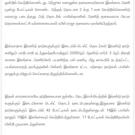
ஒன்றில் வெற்­றி­கொண்­டது.
அர்­ஜுன ரண­துங்க தலை­மை­யி­லான இலங்கை அணி
மூன்று போட்­டிகள் கொண்ட அந்தத் தொடரை 2 க்கு 1 என வெற்­றிக்­கொண்டு
வர­லாறு படைத்­தது. அத் தொடரில் பாகிஸ்­தானின் அணித் தலை­வ­ராக பிர­பல
தொலைக்­காட்சி வர்­ண­னை­யாளர் ரமீஸ் ராஜா தலைமை தாங்­கி­யி­ருந்தார்.
இவ்­வா­றாக இரண்டு நாடு­க­ளுக்கும் இடையில் டெஸ்ட் தொடர்கள் இரண்டு நாடு­
க­ளிலும் மாறி மாறி நடந்­து­வந்­த­போ­திலும் 2009ஆம் ஆண்டு மார்ச் 3 ஆம் திகதி
காலை இலங்கை அணி­யினர் பய­ணித்த பஸ் வண்டி மீது லாகூரில் நடத்­தப்­பட்ட
பயங்­க­ர­வாதத் தாக்­கு­தலின் பின்னர் இலங்கை உட்­பட மற்­றைய நாடுகள் பாகிஸ்­
தா­னுக்கு விஜயம் செய்­வதை நிறுத்­திக்­கொண்­டன.
இதன் கார­ண­மா­கவே நடு­நி­லை­யான ஐக்­கிய அரபு இராச்­சி­யத்தில் இரண்டு நாடு­
க­ளுக்கும் இடை­யி­லான டெஸ்ட் தொடர் நடை­பெ­ற­வுள்­ளது.
இது­வரை இரண்டு
நாடு­க­ளுக்கும் இடையில் 43 போட்­டிகள் நடை­பெற்­றுள்­ள­துடன் 16இல் பாகிஸ்­
தானும் 10இல் இலங்­கையும் வெற்­றி­பெற்­றுள்­ளன. 17 போட்­டிகள் வெற்­றி­தோல்­வி­
யின்றி முடி­வ­டைந்­துள்­ளன.