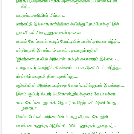
இந்திய,தென்னாபிரிக்க அணிகளுக்கிடையிலான டெஸ்ட்
கிரி...
கவுண்டமணியின் மீள்வரவு
மார்கட்டு இல்லாத கார்த்திகா அடுத்து “புறம்போக்கு” இல்
தல வீட்டில் சில தறுதலைகள் ரகளை
உலகக் கோப்பைக் கபடிப் போட்டியில் பாகிஸ்தானை வீழ்த்...
சந்திரமுகி இரண்டாம் பாகம் , தயாரும் ரஜினி
'ஜிகர்தண்டா'வில் அரிவாள், கம்புக் கலாசாரம் இல்லை -...
சபாநாயகர் வெற்றிக் கிண்ணம் - பா.உ அணியிடம் வீழ்ந்த...
மீண்டும் கவுதமி திரையுலகிற்கு.......
ரஜினியின் அடுத்த படத்தை கே.எஸ்.ரவிக்குமார் இயக்கதா...
இளம் சூப்பர் ஸ்டார் அமீர்கான்,இயக்குனர் கே.பாலச்சந...
உலக கோப்பை ஹாக்கி தொடரில், ஜெர்மனி அணி 6வது
முறையா...
ரெஸ்ட் பேட்டிங் வரிசையில் 4-வது வீரராக கோஹ்லி
மைக் டைசனுக்கு அதிர்ச்சி : பிரிட்டனுக்குள் நுழையத்...
ரூ.50 கோடி வருமானத்துடன் பிரபல 100 இந்தியர்கள் பட்...