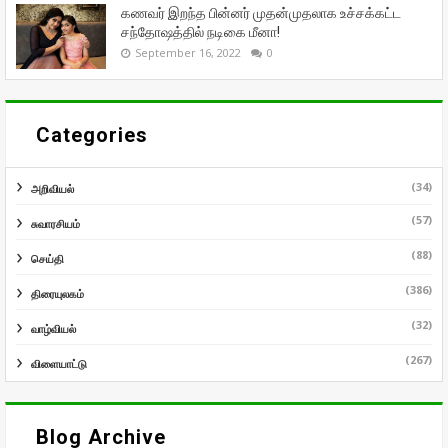
கணவர் இறந்த பின்னர் முதன்முதலாக உச்சக்கட்ட
சந்தோஷத்தில் நடிகை மீனா!
September 16, 2022
0
Categories
(34)
அறிவியல்
(57)
சுவாரசியம்
(88)
செய்தி
(386)
திரையுலகம்
(32)
வாழ்வியல்
(267)
விளையாட்டு
Blog Archive