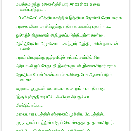
மயக்கமருந்து (அனஸ்தீசியா) Anesthesia வை
கண்டறிந்தவ...
10 விக்கெட் வித்தியாசத்தில் இந்தியா தோல்வி தொடரை க...
நடிகை வீனா மாலிக்குக்கு எதிராக பரபரப்பு புகார் - ப...
ஒரெஞ்ச் நிறு­வனம் அறி­மு­கப்­ப­டுத்­தி­யுள்ள கலர்ஸ...
ஆஸ்திரேலிய அழகியை மணந்தார் ஆந்திராவின் நாயகன்
பவன்...
நடிகர் பிரபுவுக்கு முத்தமிழ்ச் சங்கம் சார்பில் சிற...
ஆர்யா-விஜய் சேதுபதி இவர்களுடன் இணைகிறார் ஷாம்...
ஜோதிகா போல் ‘கண்களால் கவிதை பேச ஆசைப்படும்’
லட்சும...
வறுமை ஒருநாள் வளமையாக மாறும் - பாரதிராஜா
‘இரும்புக்குதிரை’யில் -அலிஷா அப்துல்லா
மீண்டும் ரம்பா..
மலையாள படத்தில் சந்தானம் முக்கிய வேடத்தில்....
முருகதாஸ் படத்தில் விஜய் கொல்கத்தா தாதாவாகிறார்...
தூம் 3 – விமர்சனம் மற்றும் முன்னோட்டம்