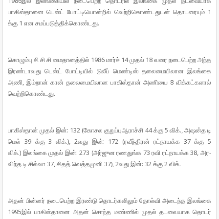
1986இல் இலங்­கையில் நடை­பெற்ற தொடரில் இலங்கை முதல் தட­வை­யாக
பாகிஸ்­தானை டெஸ்ட் போட்­டியொன்றில் வெற்­றி­கொண்­ட­துடன் தொட­ரையும் 1
க்கு 1 என சமப்­ப­டுத்­திக்­கொண்­டது.
கொழும்பு சி சி சி மைதா­னத்தில் 1986 மார்ச் 14 முதல் 18 வரை நடை­பெற்ற அந்­த
இரண்­டா­வது டெஸ்ட் போட்­டியில் டுலீப் மெண்டிஸ் தலை­மை­யி­லான இலங்கை
அணி, இம்றான் கான் தலை­மை­யி­லான பாகிஸ்தான் அணியை 8 விக்­கட்­களால்
வெற்றி­கொண்­டது.
பாகிஸ்தான் முதல் இன்: 132 (கோசல குறுப்­பு­ஆ­ராச்சி 44 க்கு 5 விக்., அஷன்த டி
மெல் 39 க்கு 3 விக்.), 2வது இன்: 172 (ரவீந்­திரன் ரட்­நா­யக்க 37 க்கு 5
விக்.)
இலங்கை முதல் இன்: 273 (அர்­ஜுன ரண­துங்க 73 ரவி ரட்­நா­யக்க 38, அர­
விந்த டி சில்வா 37, சிதத் வெத்­த­முனி 37), 2வது இன்: 32 க்கு 2 விக்.
அதன் பின்னர் நடை­பெற்ற இரண்டு தொடர்­க­ளிலும் தோல்வி அடைந்த இலங்கை
1995இல் பாகிஸ்­தானை அதன் சொந்த மண்ணில் முதல் தட­வை­யாக தொடர்