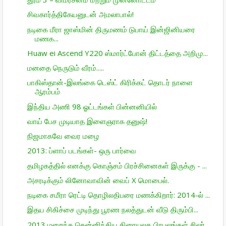
சிவகார்த்திகேயனுடன் அமலாபால்!
நடிகை மீரா ஜாஸ்மின் திருமணம் டுபாய் இன்ஜினியரை
மணக...
Huaw ei Ascend Y220 ஸ்மார்ட்போன் திட்­டத்தை அறி­மு...
மனதை நெருடும் வீரம்.....
பாகிஸ்தான்-இலங்கை டெஸ்ட் கிரிக்கட் தொடர் நாளை
ஆரம்பம்
இந்திய அணி 98 ஓட்டங்கள் பின்னனியில்
வாய் பேச முடியாத இளைஞராக தனுஷ்!
நிஜமாகவே வைர மழை
2013: ப்ளாப் படங்கள்- ஒரு பார்வை
தமிழகத்தில் எனக்கு கொஞ்சம் பிரச்சினைகள் இருக்கு - ...
அசரடிக்கும் லினோவாவின் வைப் X மொபைல்.
நடிகை சமீரா ரெட்டி தொழிலதிபரை மணக்கிறார்: 2014-ல் ...
இதய சிகிச்சை முடிந்து பூரண நலத்துடன் வீடு திரும்பி...
2013 மறைந்த தென்னிந்திய திரையுலக பிரபலங்கள் சிலர்