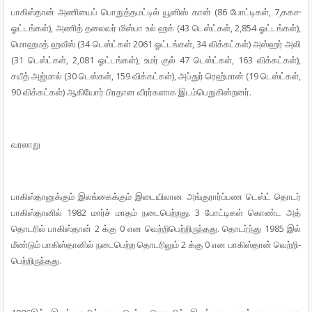
பாகிஸ்தான் அணியைப் பொறுத்­த­மட்டில் யூனிஸ் கான் (86 போட்­டிகள், 7,௧௧­௪
ஓட்­டங்கள்), அணித் தலைவர் மிஸ்பா உல் ஹக் (43 டெஸ்ட்கள், 2,854 ஓட்­டங்கள்),
மொஹமத் ஹவீஸ் (34 டெஸ்ட்கள் 2061 ஓட்­டங்கள், 34 விக்­கட்கள்) அஸ்ஹர் அலி
(31 டெஸ்ட்கள், 2,081 ஓட்­டங்கள்), உமர் குல் 47 டெஸ்ட்கள், 163 விக்­கட்கள்),
சயீத் அஜ்மால் (30 டெஸ்கள், 159 விக்­கட்கள்), அப்துர் ரெஹ்மான் (19 டெஸ்ட்கள்,
90 விக்­கட்கள்) ஆகியோர் பிர­தான வீரர்­க­ளாக இடம்­பெ­று­கின்­றனர்.
வர­லாறு
பாகிஸ்­தா­னுக்கும் இலங்­கைக்கும் இடை­யி­லான அங்­கு­ரார்ப்­பண டெஸ்ட் தொடர்
பாகிஸ்­தானில் 1982 மார்ச் மாதம் நடை­பெற்­றது. 3 போட்­டிகள் கொண்ட அத்
தொடரில் பாகிஸ்தான் 2 க்கு 0 என வெற்­றி­பெற்­றி­ருந்­தது. தொடர்ந்து 1985 இல்
மீண்டும் பாகிஸ்­தானில் நடை­பெற்ற தொட­ரிலும் 2 க்கு 0 என பாகிஸ்தான் வெற்­றி­
பெற்­றி­ருந்­தது.