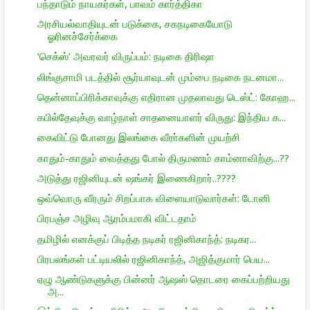
பந்தாடும் நாயகர்கள், பாவம் கார்த்திகா
அரசியல்வாதியுடன் படுக்கை, சகநடிகையோடு
ஓரினச்சேர்க்கை
‘செக்ஸ்’ அவரவர் விருப்பம்: நடிகை திரிஷா
லிங்குசாமி படத்தில் சூர்யாவுடன் மும்பை நடிகை நடனமா...
தென்னாப்பிரிக்காவுக்கு எதிரான முதலாவது டெஸ்ட்: கோஹ...
கபில்தேவுக்கு வாழ்நாள் சாதனையாளர் விருது: இந்திய க...
கைவிட்டு போனது இலங்கை வீரா்களின் முயற்சி
காதும்-காதும் வைத்தது போல் திருமணம் காம்னாவிற்கு...??
அடுத்து ரஜினியுடன் ஷங்கர் இணைகிறார்..????
ஒவ்வொரு வீரரும் சிறப்பாக விளையாடுவார்கள்: டோனி
பிரபஞ்ச அழிவு ஆரம்பமாகி விட்டதாம்
தமிழில் எனக்குப் பிடித்த நடிகர் ரஜினிகாந்த்: நடிகர...
பிரபலங்கள் பட்டியலில் ரஜினிகாந்த், அஜித்குமார் பெய...
ஏழு ஆண்டுகளுக்கு பின்னர் ஆஷஸ் தொடரை கைப்பற்றியது
அ...