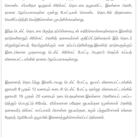
கொண்ட சர்­வ­தேச ஒருநாள் கிரிக்கட் தொடரை நழு­வ­விட்ட இலங்கை அணி,
நாளை ஆரம்­ப­மா­க­வுள்ள மூன்று போட்­டிகள் கொண்ட தொடரில் திற­மையை
வெளிப்­ப­டுத்தி வெற்­றி­கொள்ள முயற்­சிக்­க­வுள்­ளது.
இந்த டெஸ்ட் தொடரை மிகுந்த நம்­பிக்­கை­யுடன் எதிர்­கொள்­ள­வுள்­ள­தாக இரண்டு
நாடு­க­ளி­னதும் கிரிக்கட் அணித் தலை­வர்கள் குறிப்­பிட்­டுள்­ளதால் இத் தொடர்
விறு­வி­றுப்பைத் தோற்­று­விக்கும் என நம்­பப்­ப­டு­கின்­றது.
இரண்டு நாடு­க­ளுக்கும்
இடை­யி­லான முத­லா­வது டெஸ்ட் கிரிக்கட் போட்டி அபு­தாபி ஷெய்க் சய்யத்
விளை­யாட்­ட­ரங்கில் நாளை ஆரம்­ப­மா­க­வுள்­ளது.
இதனைத் தொடர்ந்து இரண்­டா­வது டெஸ்ட் போட்டி துபாய் விளை­யாட்­ட­ரங்கில்
ஜன­வரி 8 முதல் 12 வரையும் கடைசி டெஸ்ட் போட்டி ஷார்ஜா விளை­யாட்­ட­ரங்கில்
ஜன­வரி 16 முதல் 20 வரையும் நடை­பெ­ற­வுள்­ளன.
இலங்கை அணியைப் பலப்­ப­
டுத்தும் பொருட்டு சிரேஷ்ட வீரர்­க­ளான மஹேல ஜய­வர்­தன (முன்னாள் அணித்
தலைவர்), விக்கட் காப்­பாளர் பிர­சன்ன ஜய­வர்­தன, சுழல் பந்­து­வீச்­சாளர் ரங்­கன
ஹேரத் ஆகியோர் குழாமில் இணைத்­துக்­கொள்­ளப்­பட்­டுள்­ளனர்.