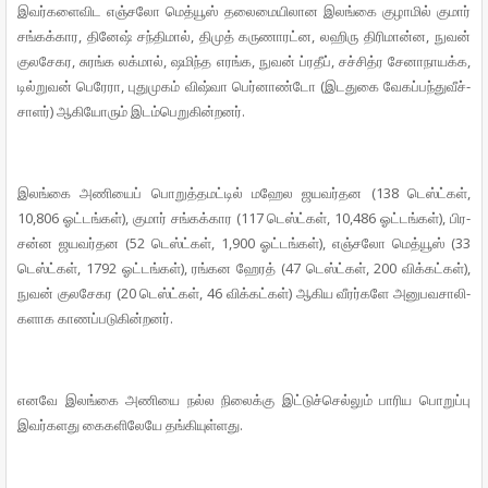
இவர்­க­ளை­விட எஞ்­சலோ மெத்யூஸ் தலை­மை­யி­லான இலங்கை குழாமில் குமார்
சங்­கக்­கார, தினேஷ் சந்­திமால், திமுத் கரு­ணா­ரட்ன, லஹிரு திரி­மான்ன, நுவன்
குல­சே­கர, சுரங்க லக்மால், ஷமிந்த எரங்க, நுவன் ப்ரதீப், சச்­சித்ர சேனா­நா­யக்க,
டில்­றுவன் பெரேரா, புது­முகம் விஷ்வா பெர்­னாண்டோ (இட­துகை வேகப்­பந்­து­வீச்­
சாளர்) ஆகி­யோரும் இடம்­பெ­று­கின்­றனர்.
இலங்கை அணியைப் பொறுத்­த­மட்டில் மஹேல ஜய­வர்­தன (138 டெஸ்ட்கள்,
10,806 ஓட்­டங்கள்), குமார் சங்­கக்­கார (117 டெஸ்ட்கள், 10,486 ஓட்­டங்கள்), பிர­
சன்ன ஜய­வர்­தன (52 டெஸ்ட்கள், 1,900 ஓட்­டங்கள்), எஞ்­சலோ மெத்யூஸ் (33
டெஸ்ட்கள், 1792 ஓட்­டங்கள்), ரங்­கன ஹேரத் (47 டெஸ்ட்கள், 200 விக்­கட்கள்),
நுவன் குல­சே­கர (20 டெஸ்ட்கள், 46 விக்­கட்கள்) ஆகிய வீரர்­களே அனு­ப­வ­சா­லி­
க­ளாக காணப்­ப­டு­கின்­றனர்.
எனவே இலங்கை அணியை நல்ல நிலைக்கு இட்­டுச்­செல்லும் பாரிய பொறுப்பு
இவர்­க­ளது கைக­ளி­லேயே தங்­கி­யுள்­ளது.