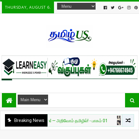
THURSDAY, AUGUST 6.
Breaking News
வியல்
தேவை AI — அறிவோம் தமிழில்! - பாகம் 01
சுவாரசியம்
🔥 உ