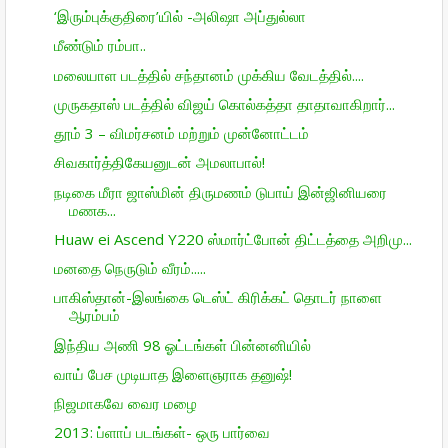
‘இரும்புக்குதிரை’யில் -அலிஷா அப்துல்லா
மீண்டும் ரம்பா..
மலையாள படத்தில் சந்தானம் முக்கிய வேடத்தில்....
முருகதாஸ் படத்தில் விஜய் கொல்கத்தா தாதாவாகிறார்...
தூம் 3 – விமர்சனம் மற்றும் முன்னோட்டம்
சிவகார்த்திகேயனுடன் அமலாபால்!
நடிகை மீரா ஜாஸ்மின் திருமணம் டுபாய் இன்ஜினியரை
மணக...
Huaw ei Ascend Y220 ஸ்மார்ட்போன் திட்­டத்தை அறி­மு...
மனதை நெருடும் வீரம்.....
பாகிஸ்தான்-இலங்கை டெஸ்ட் கிரிக்கட் தொடர் நாளை
ஆரம்பம்
இந்திய அணி 98 ஓட்டங்கள் பின்னனியில்
வாய் பேச முடியாத இளைஞராக தனுஷ்!
நிஜமாகவே வைர மழை
2013: ப்ளாப் படங்கள்- ஒரு பார்வை