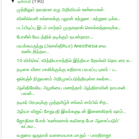
டிசம்பர்
(190)
▼
முற்றிலும் தவறான ஏழு அறிவியல் உண்மைகள்.
விண்வெளி எல்லைக்கு பலூன் சுற்றுலா : சுற்றுலா டிக்க...
படப்பிடிப்பு இடம் மாற்றம் முருகதாஸ் கொல்கத்தாவுக்க...
போலீஸ் வேடத்தில் நடிக்கும் நயன்தாரா....
மயக்கமருந்து (அனஸ்தீசியா) Anesthesia வை
கண்டறிந்தவ...
10 விக்கெட் வித்தியாசத்தில் இந்தியா தோல்வி தொடரை க...
நடிகை வீனா மாலிக்குக்கு எதிராக பரபரப்பு புகார் - ப...
ஒரெஞ்ச் நிறு­வனம் அறி­மு­கப்­ப­டுத்­தி­யுள்ள கலர்ஸ...
ஆஸ்திரேலிய அழகியை மணந்தார் ஆந்திராவின் நாயகன்
பவன்...
நடிகர் பிரபுவுக்கு முத்தமிழ்ச் சங்கம் சார்பில் சிற...
ஆர்யா-விஜய் சேதுபதி இவர்களுடன் இணைகிறார் ஷாம்...
ஜோதிகா போல் ‘கண்களால் கவிதை பேச ஆசைப்படும்’
லட்சும...
வறுமை ஒருநாள் வளமையாக மாறும் - பாரதிராஜா