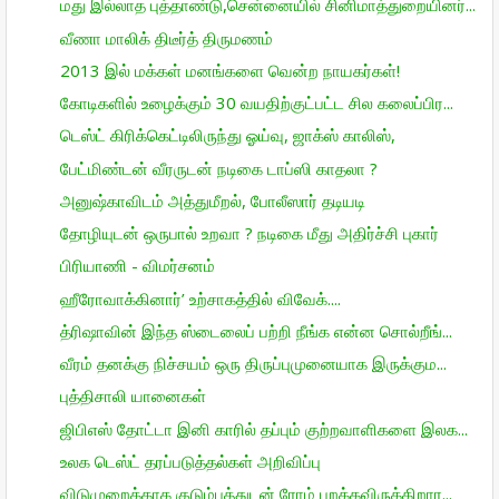
மது இல்லாத புத்தாண்டு,சென்னையில் சினிமாத்துறையினர்...
வீணா மாலிக் திடீர்த் திருமணம்
2013 இல் மக்கள் மனங்களை வென்ற நாயகர்கள்!
கோடிகளில் உழைக்கும் 30 வயதிற்குட்பட்ட சில கலைப்பிர...
டெஸ்ட் கிரிக்கெட்டிலிருந்து ஓய்வு, ஜாக்ஸ் காலிஸ்,
பேட்மிண்டன் வீரருடன் நடிகை டாப்ஸி காதலா ?
அனுஷ்காவிடம் அத்துமீறல், போலீஸார் தடியடி
தோழியுடன் ஒருபால் உறவா ? நடிகை மீது அதிர்ச்சி புகார்
பிரியாணி - விமர்சனம்
ஹீரோவாக்கினார்’ உற்சாகத்தில் விவேக்....
த்ரிஷாவின் இந்த ஸ்டைலைப் பற்றி நீங்க என்ன சொல்றீங்...
வீரம் தனக்கு நிச்சயம் ஒரு திருப்புமுனையாக இருக்கும...
புத்திசாலி யானைகள்
ஜிபிஎஸ் தோட்டா இனி காரில் தப்பும் குற்றவாளிகளை இலக...
உலக டெஸ்ட் தரப்படுத்தல்கள் அறிவிப்பு
விடுமுறைக்காக குடும்பத்துடன் ரோம் பறக்கவிருக்கிறார...