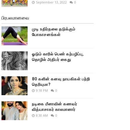
September 13, 2022
0
பிரபலமானவை
முடி உதிர்தலை தடுக்கும்
யோகாசனங்கள்
ஓடும் காரில் பெண் கற்பழிப்பு,
தொழில் அதிபர் கைது
80 களின் கனவு நாயகிகள் பற்றி
தெரியுமா?
9:18 PM
0
நடிகை மீனாவின் கணவர்
வித்யாசாகர் காலமானார்
8:30 AM
0