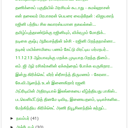
தணிக்கைப் பகுதியில் அரசியல் கூடாது - கமல்ஹாசன்
என் தலைவர் பிரபாகரன் பெயரை வைத்தேன் : விஜயகாந்
ரஜினி பற்றிய சில சுவாரஸ்யமான தகவல்கள்....
தமிழ்ப்புத்தாண்டுக்கு ரஜினியும், விக்ரமும் மோதிக்...
நடிகை குஷ்பு ஆவேசத்தின் உச்சி - ரஜினி பிறந்தநாள்னா...
நடிகர் மயில்சாமியை பணம் கேட்டு மிரட்டிய மர்மநபர்...
11.12.13 ஆர்யாவுக்கு மறக்க முடியாத பிறந்த தினம்...
எம்‌. ஜி ஆர் ரசிகர்களின் ஏக்கத்தைப் போக்க வருகிறார...
இன்று கிரிக்கெட் வீரர் ஸ்ரீசாந்த் திருமணம் - கேரளா...
கே.வி.ஆனந்த் உடன் இணைகிறார் ரஜனி
அப்ரிடியின் அதிரடியால் இலங்கையை வீழ்த்தியது பாகிஸ்...
படவெளியீட்டுத் தினமே டிவிடி, இணையதளம், டிடிஎச்களில...
மேற்கிந்திய கிரிக்கெட் அணி நியூசிலாந்தில் சுற்றுப்...
நவம்பர்
(41)
►
அக்டோபர்
(30)
►