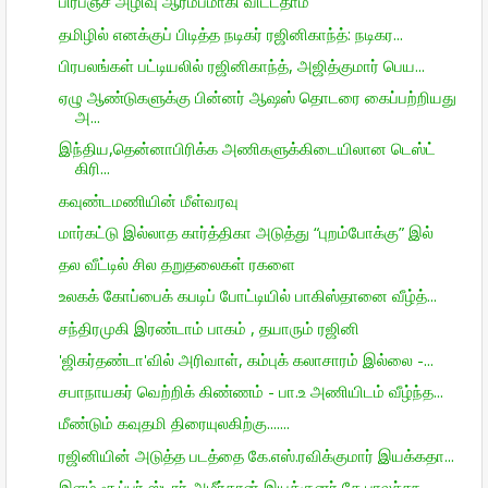
பிரபஞ்ச அழிவு ஆரம்பமாகி விட்டதாம்
தமிழில் எனக்குப் பிடித்த நடிகர் ரஜினிகாந்த்: நடிகர...
பிரபலங்கள் பட்டியலில் ரஜினிகாந்த், அஜித்குமார் பெய...
ஏழு ஆண்டுகளுக்கு பின்னர் ஆஷஸ் தொடரை கைப்பற்றியது
அ...
இந்திய,தென்னாபிரிக்க அணிகளுக்கிடையிலான டெஸ்ட்
கிரி...
கவுண்டமணியின் மீள்வரவு
மார்கட்டு இல்லாத கார்த்திகா அடுத்து “புறம்போக்கு” இல்
தல வீட்டில் சில தறுதலைகள் ரகளை
உலகக் கோப்பைக் கபடிப் போட்டியில் பாகிஸ்தானை வீழ்த்...
சந்திரமுகி இரண்டாம் பாகம் , தயாரும் ரஜினி
'ஜிகர்தண்டா'வில் அரிவாள், கம்புக் கலாசாரம் இல்லை -...
சபாநாயகர் வெற்றிக் கிண்ணம் - பா.உ அணியிடம் வீழ்ந்த...
மீண்டும் கவுதமி திரையுலகிற்கு.......
ரஜினியின் அடுத்த படத்தை கே.எஸ்.ரவிக்குமார் இயக்கதா...
இளம் சூப்பர் ஸ்டார் அமீர்கான்,இயக்குனர் கே.பாலச்சந...