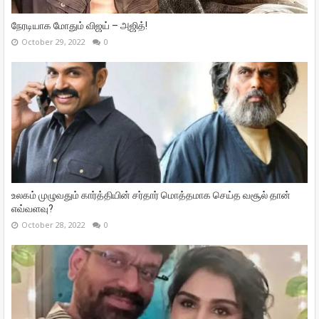
நேரடியாக மோதும் விஜய் – அஜித்!
October 29, 2022
0
உலகம் முழுவதும் கார்த்தியின் சர்தார் மொத்தமாக செய்த வசூல் தான்
எவ்வளவு?
October 28, 2022
0