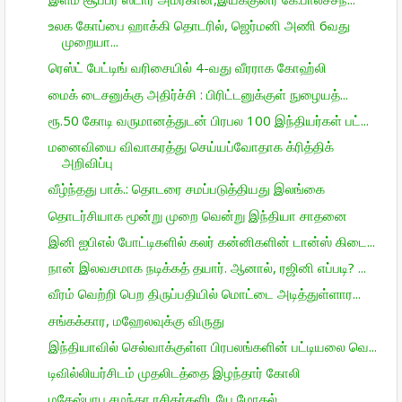
உலக கோப்பை ஹாக்கி தொடரில், ஜெர்மனி அணி 6வது
முறையா...
ரெஸ்ட் பேட்டிங் வரிசையில் 4-வது வீரராக கோஹ்லி
மைக் டைசனுக்கு அதிர்ச்சி : பிரிட்டனுக்குள் நுழையத்...
ரூ.50 கோடி வருமானத்துடன் பிரபல 100 இந்தியர்கள் பட்...
மனைவியை விவாகரத்து செய்யப்வோதாக க்ரித்திக்
அறிவிப்பு
வீழ்ந்தது பாக்.: தொடரை சமப்படுத்தியது இலங்கை
தொடர்சியாக மூன்று முறை வென்று இந்தியா சாதனை
இனி ஐபிஎல் போட்டிகளில் கலர் கன்னிகளின் டான்ஸ் கிடை...
நான் இலவசமாக நடிக்கத் தயார். ஆனால், ரஜினி எப்படி? ...
வீரம் வெற்றி பெற திருப்பதியில் மொட்டை அடித்துள்ளார...
சங்கக்கார, மஹேலவுக்கு விருது
இந்தியாவில் செல்வாக்குள்ள பிரபலங்களின் பட்டியலை வெ...
டிவில்லியர்சிடம் முதலிடத்தை இழந்தார் கோலி
மகேஷ்பாபு,சமந்தா ரசிகர்களிடயே மோதல்