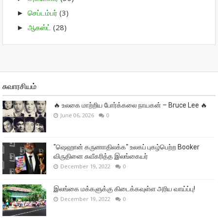
செப்டம்பர்
(3)
►
ஆகஸ்ட்
(28)
►
சுவாரசியம்
🔥 உலகை மாற்றிய போர்க்கலை நாயகன் – Bruce Lee 🔥
June 06, 2026
0
"ஷெஹான் கருணாதிலக்க" உலகப் புகழ்பெற்ற Booker
விருதினை சுவீகரித்த இலங்கையர்
December 19, 2022
0
இலங்கை மக்களுக்கு கிடைக்கவுள்ள அரிய வாய்ப்பு!
December 19, 2022
0