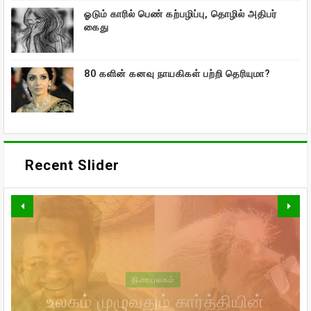
ஓடும் காரில் பெண் கற்பழிப்பு, தொழில் அதிபர்
கைது
80 களின் கனவு நாயகிகள் பற்றி தெரியுமா?
Recent Slider
வாரிசு திரைப்படத்தையும்
திரையுலகம்
வெளியிடுகிறாரா உதயநிதி ஸ்டாலின்!
உலகம் முழுவதும் கார்த்தியின்
கணவர் இறந்த பின்னர்