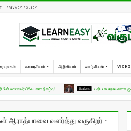
T
PRIVACY POLICY
ரையுலகம்
சுவாரசியம்
அறிவியல்
வாழ்வியல்
VIDEO
ர் பிரிவுபசார நிகழ்வு!
இலங்கை
புதிய சபாநாயகராக ஜகத் விக்கி
ள் ஆராத்யாவை வளர்த்து வருகிறர் -