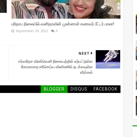
பரிதாப நிலையில் வனிதாவின் முன்னாள் கணவர் பீட்டர் பாலா!
September 29, 2022
0
NEXT
சர்வதேச விண்வெளி நிலையத்தில் ஏற்பட்டுள்ள
கோளாறை சரிசெய்ய விண்ணில் நடக்கவுள்ள
வீரர்கள்
BLOGGER
DISQUS
FACEBOOK