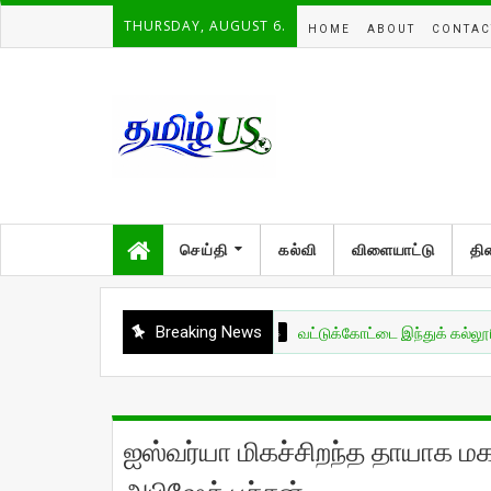
THURSDAY, AUGUST 6.
HOME
ABOUT
CONTAC
செய்தி
கல்வி
விளையாட்டு
தி
Breaking News
இலங்கை
வட்டுக்கோட்டை இந்துக் கல்லூரியின் மாணவ
ஐஸ்வர்யா மிகச்சிறந்த தாயாக மக