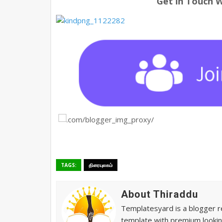
Get in Touch 
TAGS:
திரையுலகம்
About Thiraddu
Templatesyard is a blogger re
template with premium lookin