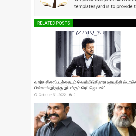
templatesyard is to provide t
RELATED POSTS
வாரிசு திரைப்படத்தையும் வெளியிடுகிறாரா உதயநிதி ஸ்டாலின
பின்னால் இருந்து இயங்கும் ரெட் ஜெயண்ட்
October 31, 2022
0