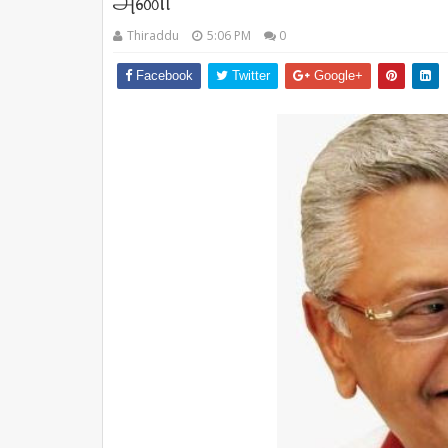
அணி
Thiraddu
5:06 PM
0
Facebook
Twitter
Google+