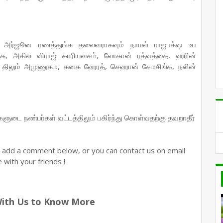
ு அர்ஜூன ரணத்துங்க தலைவராகவும் நாமல் ராஜபக்‌ஷ உப
்க, அகில விராஜ் காரியவசம், லோகான் ரத்வத்தை, ஹரின்
தன, திலும் அமுணுகம, கனக ஹேரத், செஹான் சேமசிங்க, நலின்
ங்களுடை நண்பர்கள் வட்டத்திலும் பகிர்ந்து கொள்வதற்கு தவறாதீர்
n add a comment below, or you can contact us on email
with your friends !
With Us to Know More