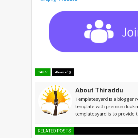
TAGS:
விளையாட்டு
About Thiraddu
Templatesyard is a blogger re
template with premium lookin
templatesyard is to provide t
RELATED POSTS