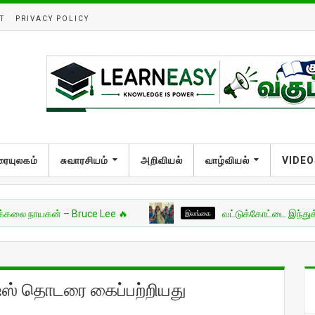
T
PRIVACY POLICY
ரையுலகம்
சுவாரசியம்
அறிவியல்
வாழ்வியல்
VIDEO
யகன் – Bruce Lee 🔥
இலங்கை
வட்டுக்கோட்டை இந்துக் கல்லூரியி
ஷஸ் தொடரை கைப்பற்றியது