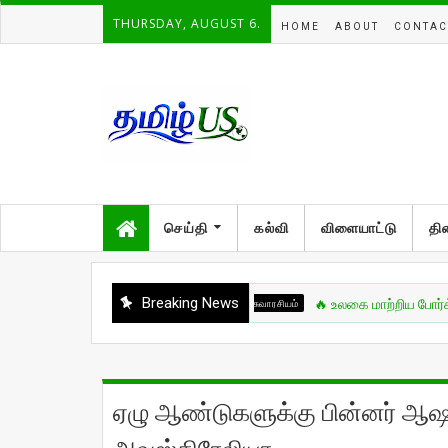
THURSDAY, AUGUST 6.
HOME
ABOUT
CONTAC
செய்தி
கல்வி
விளையாட்டு
தி
Breaking News
சுவாரசியம்
🔥 உலகை மாற்றிய போர்க்கலை நா
ஏழு ஆண்டுகளுக்கு பின்னர் ஆ