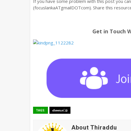
If you have some problem with this post you ca
(focuslankaATgmailDOTcom). Share this resource 
Get in Touch 
TAGS:
விளையாட்டு
About Thiraddu