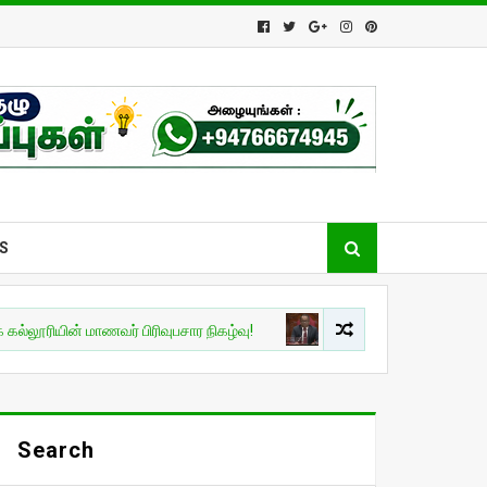
S
ன் மாணவர் பிரிவுபசார நிகழ்வு!
இலங்கை
புதிய சபாநாயகராக ஜகத்
Search