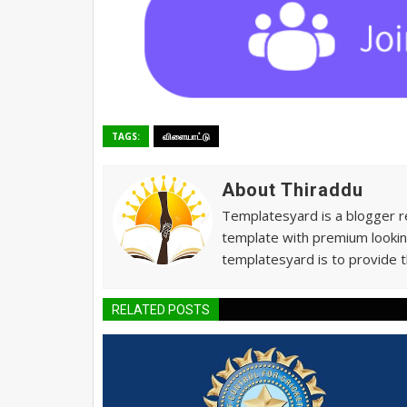
TAGS:
விளையாட்டு
About Thiraddu
Templatesyard is a blogger re
template with premium lookin
templatesyard is to provide t
RELATED POSTS