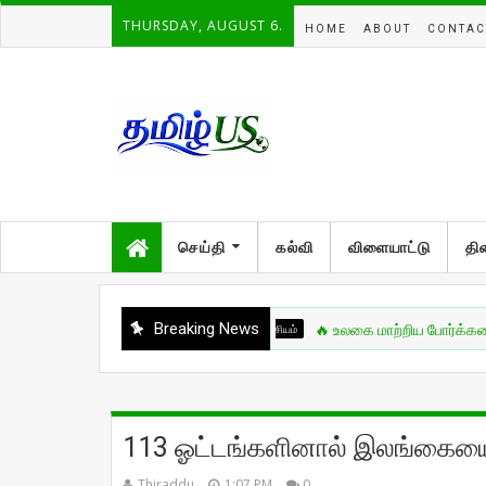
THURSDAY, AUGUST 6.
HOME
ABOUT
CONTAC
செய்தி
கல்வி
விளையாட்டு
தி
Breaking News
சுவாரசியம்
🔥 உலகை மாற்றிய போர்க்கலை நாயகன
113 ஓட்டங்களினால் இலங்கையை 
Thiraddu
1:07 PM
0