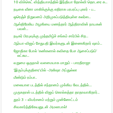
10 விக்கெட் வித்தியாசத்தில் இந்தியா தோல்வி தொடரை க...
நடிகை வீனா மாலிக்குக்கு எதிராக பரபரப்பு புகார் - ப...
ஒரெஞ்ச் நிறு­வனம் அறி­மு­கப்­ப­டுத்­தி­யுள்ள கலர்ஸ...
ஆஸ்திரேலிய அழகியை மணந்தார் ஆந்திராவின் நாயகன்
பவன்...
நடிகர் பிரபுவுக்கு முத்தமிழ்ச் சங்கம் சார்பில் சிற...
ஆர்யா-விஜய் சேதுபதி இவர்களுடன் இணைகிறார் ஷாம்...
ஜோதிகா போல் ‘கண்களால் கவிதை பேச ஆசைப்படும்’
லட்சும...
வறுமை ஒருநாள் வளமையாக மாறும் - பாரதிராஜா
‘இரும்புக்குதிரை’யில் -அலிஷா அப்துல்லா
மீண்டும் ரம்பா..
மலையாள படத்தில் சந்தானம் முக்கிய வேடத்தில்....
முருகதாஸ் படத்தில் விஜய் கொல்கத்தா தாதாவாகிறார்...
தூம் 3 – விமர்சனம் மற்றும் முன்னோட்டம்
சிவகார்த்திகேயனுடன் அமலாபால்!