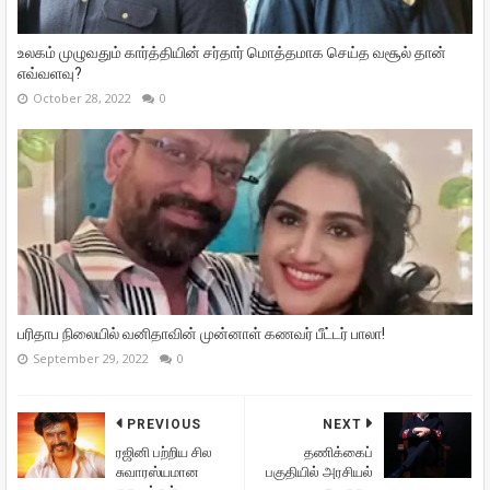
உலகம் முழுவதும் கார்த்தியின் சர்தார் மொத்தமாக செய்த வசூல் தான்
எவ்வளவு?
October 28, 2022
0
பரிதாப நிலையில் வனிதாவின் முன்னாள் கணவர் பீட்டர் பாலா!
September 29, 2022
0
PREVIOUS
NEXT
ரஜினி பற்றிய சில
தணிக்கைப்
சுவாரஸ்யமான
பகுதியில் அரசியல்