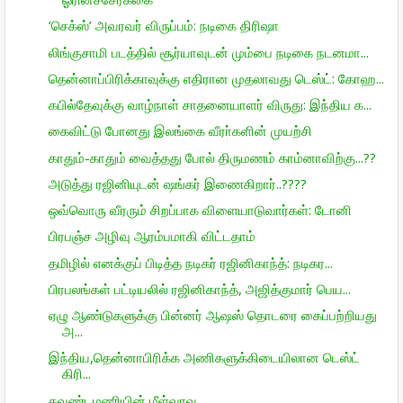
‘செக்ஸ்’ அவரவர் விருப்பம்: நடிகை திரிஷா
லிங்குசாமி படத்தில் சூர்யாவுடன் மும்பை நடிகை நடனமா...
தென்னாப்பிரிக்காவுக்கு எதிரான முதலாவது டெஸ்ட்: கோஹ...
கபில்தேவுக்கு வாழ்நாள் சாதனையாளர் விருது: இந்திய க...
கைவிட்டு போனது இலங்கை வீரா்களின் முயற்சி
காதும்-காதும் வைத்தது போல் திருமணம் காம்னாவிற்கு...??
அடுத்து ரஜினியுடன் ஷங்கர் இணைகிறார்..????
ஒவ்வொரு வீரரும் சிறப்பாக விளையாடுவார்கள்: டோனி
பிரபஞ்ச அழிவு ஆரம்பமாகி விட்டதாம்
தமிழில் எனக்குப் பிடித்த நடிகர் ரஜினிகாந்த்: நடிகர...
பிரபலங்கள் பட்டியலில் ரஜினிகாந்த், அஜித்குமார் பெய...
ஏழு ஆண்டுகளுக்கு பின்னர் ஆஷஸ் தொடரை கைப்பற்றியது
அ...
இந்திய,தென்னாபிரிக்க அணிகளுக்கிடையிலான டெஸ்ட்
கிரி...
கவுண்டமணியின் மீள்வரவு