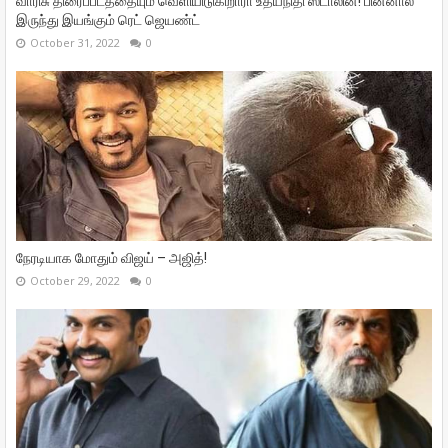
வாரிசு திரைப்படத்தையும் வெளியிடுகிறாரா உதயநிதி ஸ்டாலின்! பின்னால்
இருந்து இயங்கும் ரெட் ஜெயண்ட்
October 31, 2022
0
நேரடியாக மோதும் விஜய் – அஜித்!
October 29, 2022
0