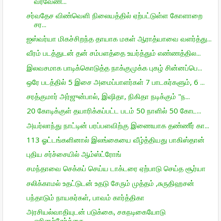
வரவேண்...
சர்வதேச விண்வெளி நிலையத்தில் ஏற்பட்டுள்ள கோளாறை
சர...
ஐஸ்வர்யா மிகச்சிறந்த தாயாக மகள் ஆராத்யாவை வளர்த்து...
வீரம் படத்துடன் தன் சம்பளத்தை உயர்த்தும் எண்ணத்தில...
இலவசமாக பாடிக்கொடுத்த நாக்குமுக்க புகழ் சின்னப்பெ...
ஒரே படத்தில் 5 இசை அமைப்பாளர்கள் 7 பாடகர்களும், 6 ...
சரத்குமார் அர்ஜுன்பால், இஷிதா, நிகிதா நடிக்கும் "ந...
20 கோடிக்குள் தயாரிக்கப்பட்ட படம் 50 நாளில் 50 கோட...
அயர்லாந்து நாட்டின் பரப்பளவிற்கு இணையாக தண்ணீர் கா...
113 ஓட்டங்களினால் இலங்கையை வீழ்த்தியது பாகிஸ்தான்
புதிய சர்ச்சையில் ஆம்ஸ்ட்ரோங்
சமந்தாவை செக்கப் செய்ய டாக்டரை ஏற்பாடு செய்த சூர்யா
சலிக்காமல் உதட்டுடன் உதடு சேரும் முத்தம் ,சுருதிஹசன்
பந்தாடும் நாயகர்கள், பாவம் கார்த்திகா
அரசியல்வாதியுடன் படுக்கை, சகநடிகையோடு
ஓரினச்சேர்க்கை