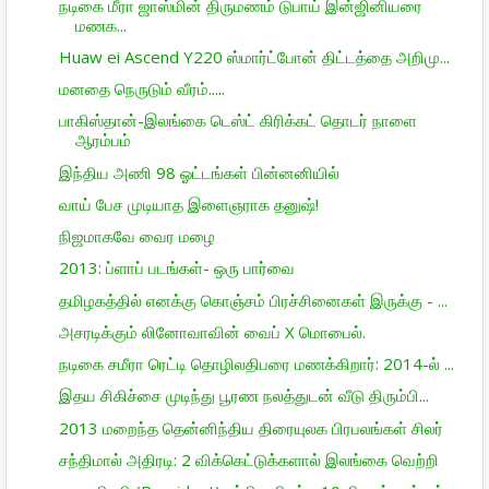
நடிகை மீரா ஜாஸ்மின் திருமணம் டுபாய் இன்ஜினியரை
மணக...
Huaw ei Ascend Y220 ஸ்மார்ட்போன் திட்­டத்தை அறி­மு...
மனதை நெருடும் வீரம்.....
பாகிஸ்தான்-இலங்கை டெஸ்ட் கிரிக்கட் தொடர் நாளை
ஆரம்பம்
இந்திய அணி 98 ஓட்டங்கள் பின்னனியில்
வாய் பேச முடியாத இளைஞராக தனுஷ்!
நிஜமாகவே வைர மழை
2013: ப்ளாப் படங்கள்- ஒரு பார்வை
தமிழகத்தில் எனக்கு கொஞ்சம் பிரச்சினைகள் இருக்கு - ...
அசரடிக்கும் லினோவாவின் வைப் X மொபைல்.
நடிகை சமீரா ரெட்டி தொழிலதிபரை மணக்கிறார்: 2014-ல் ...
இதய சிகிச்சை முடிந்து பூரண நலத்துடன் வீடு திரும்பி...
2013 மறைந்த தென்னிந்திய திரையுலக பிரபலங்கள் சிலர்
சந்திமால் அதிரடி: 2 விக்கெட்டுக்களால் இலங்கை வெற்றி