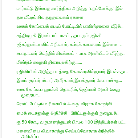
மார்கட்டு இல்லாத கார்த்திகா அடுத்து “புறம்போக்கு” இல்
தல வீட்டில் சில தறுதலைகள் ரகளை
உலகக் கோப்பைக் கபடிப் போட்டியில் பாகிஸ்தானை வீழ்த்...
சந்திரமுகி இரண்டாம் பாகம் , தயாரும் ரஜினி
'ஜிகர்தண்டா'வில் அரிவாள், கம்புக் கலாசாரம் இல்லை -...
சபாநாயகர் வெற்றிக் கிண்ணம் - பா.உ அணியிடம் வீழ்ந்த...
மீண்டும் கவுதமி திரையுலகிற்கு.......
ரஜினியின் அடுத்த படத்தை கே.எஸ்.ரவிக்குமார் இயக்கதா...
இளம் சூப்பர் ஸ்டார் அமீர்கான்,இயக்குனர் கே.பாலச்சந...
உலக கோப்பை ஹாக்கி தொடரில், ஜெர்மனி அணி 6வது
முறையா...
ரெஸ்ட் பேட்டிங் வரிசையில் 4-வது வீரராக கோஹ்லி
மைக் டைசனுக்கு அதிர்ச்சி : பிரிட்டனுக்குள் நுழையத்...
ரூ.50 கோடி வருமானத்துடன் பிரபல 100 இந்தியர்கள் பட்...
மனைவியை விவாகரத்து செய்யப்வோதாக க்ரித்திக்
அறிவிப்பு