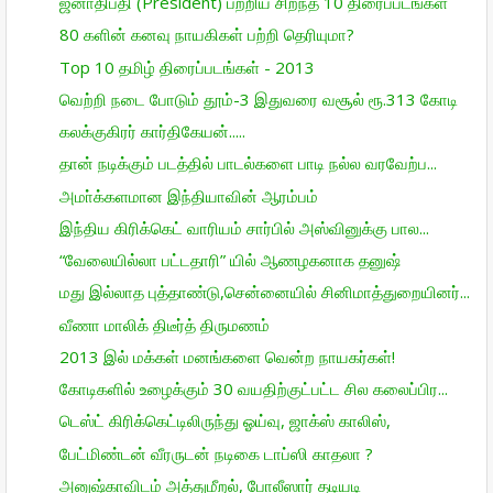
ஜனாதிபதி (President) பற்றிய சிறந்த 10 திரைப்படங்கள்
80 களின் கனவு நாயகிகள் பற்றி தெரியுமா?
Top 10 தமிழ் திரைப்படங்கள் - 2013
வெற்றி நடை போடும் தூம்-3 இதுவரை வசூல் ரூ.313 கோடி
கலக்குகிரர் கார்திகேயன்.....
தான் நடிக்கும் படத்தில் பாடல்களை பாடி நல்ல வரவேற்ப...
அமா்க்களமான இந்தியாவின் ஆரம்பம்
இந்திய கிரிக்கெட் வாரியம் சார்பில் அஸ்வினுக்கு பால...
“வேலையில்லா பட்டதாரி” யில் ஆணழகனாக தனுஷ்
மது இல்லாத புத்தாண்டு,சென்னையில் சினிமாத்துறையினர்...
வீணா மாலிக் திடீர்த் திருமணம்
2013 இல் மக்கள் மனங்களை வென்ற நாயகர்கள்!
கோடிகளில் உழைக்கும் 30 வயதிற்குட்பட்ட சில கலைப்பிர...
டெஸ்ட் கிரிக்கெட்டிலிருந்து ஓய்வு, ஜாக்ஸ் காலிஸ்,
பேட்மிண்டன் வீரருடன் நடிகை டாப்ஸி காதலா ?
அனுஷ்காவிடம் அத்துமீறல், போலீஸார் தடியடி