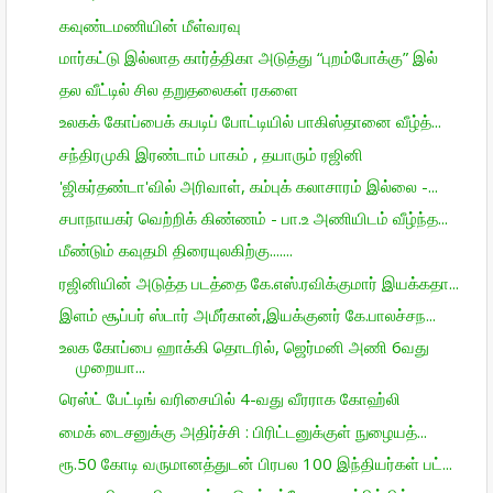
கவுண்டமணியின் மீள்வரவு
மார்கட்டு இல்லாத கார்த்திகா அடுத்து “புறம்போக்கு” இல்
தல வீட்டில் சில தறுதலைகள் ரகளை
உலகக் கோப்பைக் கபடிப் போட்டியில் பாகிஸ்தானை வீழ்த்...
சந்திரமுகி இரண்டாம் பாகம் , தயாரும் ரஜினி
'ஜிகர்தண்டா'வில் அரிவாள், கம்புக் கலாசாரம் இல்லை -...
சபாநாயகர் வெற்றிக் கிண்ணம் - பா.உ அணியிடம் வீழ்ந்த...
மீண்டும் கவுதமி திரையுலகிற்கு.......
ரஜினியின் அடுத்த படத்தை கே.எஸ்.ரவிக்குமார் இயக்கதா...
இளம் சூப்பர் ஸ்டார் அமீர்கான்,இயக்குனர் கே.பாலச்சந...
உலக கோப்பை ஹாக்கி தொடரில், ஜெர்மனி அணி 6வது
முறையா...
ரெஸ்ட் பேட்டிங் வரிசையில் 4-வது வீரராக கோஹ்லி
மைக் டைசனுக்கு அதிர்ச்சி : பிரிட்டனுக்குள் நுழையத்...
ரூ.50 கோடி வருமானத்துடன் பிரபல 100 இந்தியர்கள் பட்...