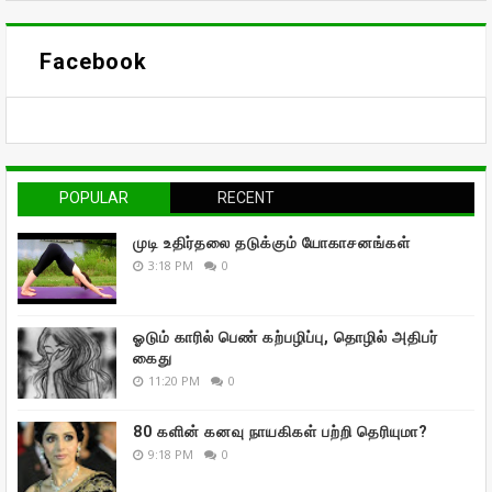
Facebook
POPULAR
RECENT
முடி உதிர்தலை தடுக்கும் யோகாசனங்கள்
3:18 PM
0
ஓடும் காரில் பெண் கற்பழிப்பு, தொழில் அதிபர்
கைது
11:20 PM
0
80 களின் கனவு நாயகிகள் பற்றி தெரியுமா?
9:18 PM
0