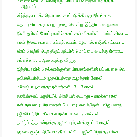
மனைவியை விவாகரத்து செய்யப்வோதாக க்ரித்திக்
அறிவிப்பு
வீழ்ந்தது பாக்.: தொடரை சமப்படுத்தியது இலங்கை
தொடர்சியாக மூன்று முறை வென்று இந்தியா சாதனை
இனி ஐபிஎல் போட்டிகளில் கலர் கன்னிகளின் டான்ஸ் கிடை...
நான் இலவசமாக நடிக்கத் தயார். ஆனால், ரஜினி எப்படி? ...
வீரம் வெற்றி பெற திருப்பதியில் மொட்டை அடித்துள்ளார...
சங்கக்கார, மஹேலவுக்கு விருது
இந்தியாவில் செல்வாக்குள்ள பிரபலங்களின் பட்டியலை வெ...
டிவில்லியர்சிடம் முதலிடத்தை இழந்தார் கோலி
மகேஷ்பாபு,சமந்தா ரசிகர்களிடயே மோதல்
தணிக்கைப் பகுதியில் அரசியல் கூடாது - கமல்ஹாசன்
என் தலைவர் பிரபாகரன் பெயரை வைத்தேன் : விஜயகாந்
ரஜினி பற்றிய சில சுவாரஸ்யமான தகவல்கள்....
தமிழ்ப்புத்தாண்டுக்கு ரஜினியும், விக்ரமும் மோதிக்...
நடிகை குஷ்பு ஆவேசத்தின் உச்சி - ரஜினி பிறந்தநாள்னா...