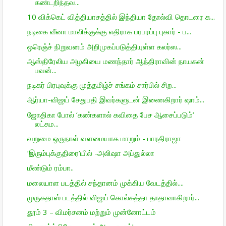
கண்டறிந்தவ...
10 விக்கெட் வித்தியாசத்தில் இந்தியா தோல்வி தொடரை க...
நடிகை வீனா மாலிக்குக்கு எதிராக பரபரப்பு புகார் - ப...
ஒரெஞ்ச் நிறு­வனம் அறி­மு­கப்­ப­டுத்­தி­யுள்ள கலர்ஸ...
ஆஸ்திரேலிய அழகியை மணந்தார் ஆந்திராவின் நாயகன்
பவன்...
நடிகர் பிரபுவுக்கு முத்தமிழ்ச் சங்கம் சார்பில் சிற...
ஆர்யா-விஜய் சேதுபதி இவர்களுடன் இணைகிறார் ஷாம்...
ஜோதிகா போல் ‘கண்களால் கவிதை பேச ஆசைப்படும்’
லட்சும...
வறுமை ஒருநாள் வளமையாக மாறும் - பாரதிராஜா
‘இரும்புக்குதிரை’யில் -அலிஷா அப்துல்லா
மீண்டும் ரம்பா..
மலையாள படத்தில் சந்தானம் முக்கிய வேடத்தில்....
முருகதாஸ் படத்தில் விஜய் கொல்கத்தா தாதாவாகிறார்...
தூம் 3 – விமர்சனம் மற்றும் முன்னோட்டம்