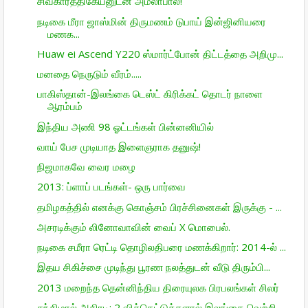
சிவகார்த்திகேயனுடன் அமலாபால்!
நடிகை மீரா ஜாஸ்மின் திருமணம் டுபாய் இன்ஜினியரை
மணக...
Huaw ei Ascend Y220 ஸ்மார்ட்போன் திட்­டத்தை அறி­மு...
மனதை நெருடும் வீரம்.....
பாகிஸ்தான்-இலங்கை டெஸ்ட் கிரிக்கட் தொடர் நாளை
ஆரம்பம்
இந்திய அணி 98 ஓட்டங்கள் பின்னனியில்
வாய் பேச முடியாத இளைஞராக தனுஷ்!
நிஜமாகவே வைர மழை
2013: ப்ளாப் படங்கள்- ஒரு பார்வை
தமிழகத்தில் எனக்கு கொஞ்சம் பிரச்சினைகள் இருக்கு - ...
அசரடிக்கும் லினோவாவின் வைப் X மொபைல்.
நடிகை சமீரா ரெட்டி தொழிலதிபரை மணக்கிறார்: 2014-ல் ...
இதய சிகிச்சை முடிந்து பூரண நலத்துடன் வீடு திரும்பி...
2013 மறைந்த தென்னிந்திய திரையுலக பிரபலங்கள் சிலர்
சந்திமால் அதிரடி: 2 விக்கெட்டுக்களால் இலங்கை வெற்றி