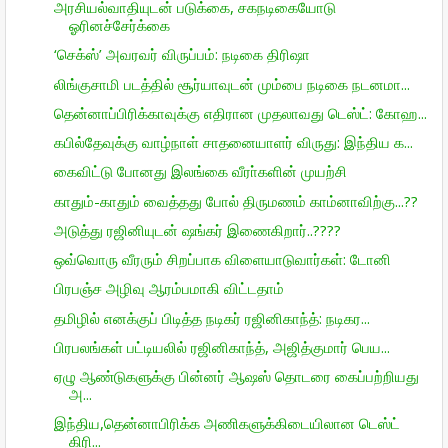
அரசியல்வாதியுடன் படுக்கை, சகநடிகையோடு
ஓரினச்சேர்க்கை
‘செக்ஸ்’ அவரவர் விருப்பம்: நடிகை திரிஷா
லிங்குசாமி படத்தில் சூர்யாவுடன் மும்பை நடிகை நடனமா...
தென்னாப்பிரிக்காவுக்கு எதிரான முதலாவது டெஸ்ட்: கோஹ...
கபில்தேவுக்கு வாழ்நாள் சாதனையாளர் விருது: இந்திய க...
கைவிட்டு போனது இலங்கை வீரா்களின் முயற்சி
காதும்-காதும் வைத்தது போல் திருமணம் காம்னாவிற்கு...??
அடுத்து ரஜினியுடன் ஷங்கர் இணைகிறார்..????
ஒவ்வொரு வீரரும் சிறப்பாக விளையாடுவார்கள்: டோனி
பிரபஞ்ச அழிவு ஆரம்பமாகி விட்டதாம்
தமிழில் எனக்குப் பிடித்த நடிகர் ரஜினிகாந்த்: நடிகர...
பிரபலங்கள் பட்டியலில் ரஜினிகாந்த், அஜித்குமார் பெய...
ஏழு ஆண்டுகளுக்கு பின்னர் ஆஷஸ் தொடரை கைப்பற்றியது
அ...
இந்திய,தென்னாபிரிக்க அணிகளுக்கிடையிலான டெஸ்ட்
கிரி...