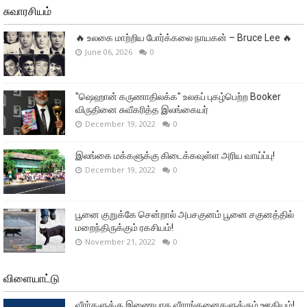
சுவாரசியம்
🔥 உலகை மாற்றிய போர்க்கலை நாயகன் – Bruce Lee 🔥
June 06, 2026
0
"ஷெஹான் கருணாதிலக்க" உலகப் புகழ்பெற்ற Booker
விருதினை சுவீகரித்த இலங்கையர்
December 19, 2022
0
இலங்கை மக்களுக்கு கிடைக்கவுள்ள அரிய வாய்ப்பு!
December 19, 2022
0
பூனை குறுக்கே சென்றால் அபசகுனம் பூனை சகுனத்தில்
மறைந்திருக்கும் ரகசியம்!
November 21, 2022
0
விளையாட்டு
வீரா்களுக்கு இணையாக வீராங்கனைகளுக்கும் ஊதியம்!