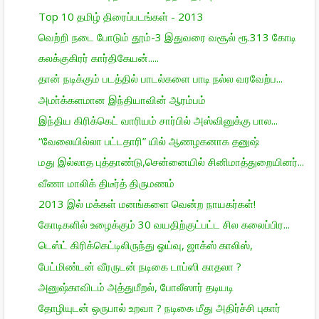
Top 10 தமிழ் திரைப்படங்கள் - 2013
வெற்றி நடை போடும் தூம்-3 இதுவரை வசூல் ரூ.313 கோடி
கலக்குகிரர் கார்திகேயன்.....
தான் நடிக்கும் படத்தில் பாடல்களை பாடி நல்ல வரவேற்ப...
அமா்க்களமான இந்தியாவின் ஆரம்பம்
இந்திய கிரிக்கெட் வாரியம் சார்பில் அஸ்வினுக்கு பால...
“வேலையில்லா பட்டதாரி” யில் ஆணழகனாக தனுஷ்
மது இல்லாத புத்தாண்டு,சென்னையில் சினிமாத்துறையினர்...
வீணா மாலிக் திடீர்த் திருமணம்
2013 இல் மக்கள் மனங்களை வென்ற நாயகர்கள்!
கோடிகளில் உழைக்கும் 30 வயதிற்குட்பட்ட சில கலைப்பிர...
டெஸ்ட் கிரிக்கெட்டிலிருந்து ஓய்வு, ஜாக்ஸ் காலிஸ்,
பேட்மிண்டன் வீரருடன் நடிகை டாப்ஸி காதலா ?
அனுஷ்காவிடம் அத்துமீறல், போலீஸார் தடியடி
தோழியுடன் ஒருபால் உறவா ? நடிகை மீது அதிர்ச்சி புகார்