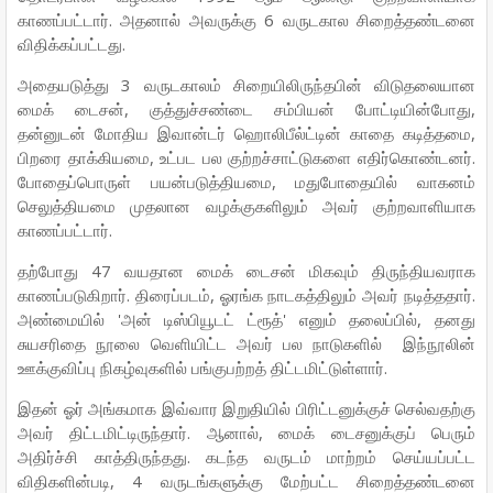
காணப்பட்டார். அதனால் அவருக்கு 6 வருடகால சிறைத்தண்டனை
விதிக்கப்பட்டது.
அதையடுத்து 3 வருடகாலம் சிறையிலிருந்தபின் விடுதலையான
மைக் டைசன், குத்துச்சண்டை சம்பியன் போட்டியின்போது,
தன்னுடன் மோதிய இவான்டர் ஹொலிபீல்ட்டின் காதை கடித்தமை,
பிறரை தாக்கியமை, உட்பட பல குற்றச்சாட்டுகளை எதிர்கொண்டனர்.
போதைப்பொருள் பயன்படுத்தியமை, மதுபோதையில் வாகனம்
செலுத்தியமை முதலான வழக்குகளிலும் அவர் குற்றவாளியாக
காணப்பட்டார்.
தற்போது 47 வயதான மைக் டைசன் மிகவும் திருந்தியவராக
காணப்படுகிறார். திரைப்படம், ஓரங்க நாடகத்திலும் அவர் நடித்ததார்.
அண்மையில் 'அன் டிஸ்பியூடட் ட்ரூத்' எனும் தலைப்பில், தனது
சுயசரிதை நூலை வெளியிட்ட அவர் பல நாடுகளில் இந்நூலின்
ஊக்குவிப்பு நிகழ்வுகளில் பங்குபற்றத் திட்டமிட்டுள்ளார்.
இதன் ஓர் அங்கமாக இவ்வார இறுதியில் பிரிட்டனுக்குச் செல்வதற்கு
அவர் திட்டமிட்டிருந்தார். ஆனால், மைக் டைசனுக்குப் பெரும்
அதிர்ச்சி காத்திருந்தது. கடந்த வருடம் மாற்றம் செய்யப்பட்ட
விதிகளின்படி, 4 வருடங்களுக்கு மேற்பட்ட சிறைத்தண்டனை