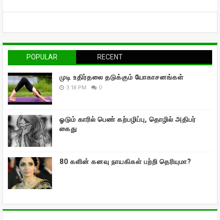
POPULAR
RECENT
முடி உதிர்தலை தடுக்கும் யோகாசனங்கள்
3:18 PM
0
ஓடும் காரில் பெண் கற்பழிப்பு, தொழில் அதிபர்
கைது
80 களின் கனவு நாயகிகள் பற்றி தெரியுமா?