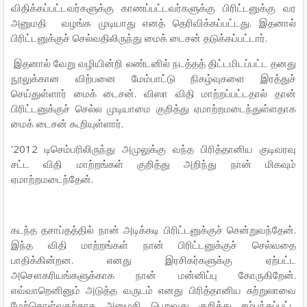
விதிக்கப்பட்டவர்களுக்கு காணப்பட்டவர்களுக்கு பிரிட்டனுக்கு வர
அனுமதி வழங்க முடியாது எனத் தெரிவிக்கப்பட்டது. இதனால்
பிரிட்டனுக்குச் செல்வதிலிருந்து மைக் டைசன் தடுக்கப்பட்டார்.
இதனால் வேறு வழியின்றி லண்டனில் நடத்தத் திட்டமிடப்பட்ட தனது
நூலுக்கான விற்பனை மேம்பாட்டு நிகழ்வுகளை இரத்துச்
செய்துள்ளார் மைக் டைசன். விஸா விதி மாற்றப்பட்டதால் தான்
பிரிட்டனுக்குச் செல்ல முடியாமை குறித்து ஏமாற்றமடைந்துள்ளதாக
மைக் டைசன் கூறியுள்ளார்.
'2012 டிசெம்பரிலிருந்து அமுலுக்கு வந்த பிரித்தானிய குடிவரவு
சட்ட விதி மாற்றங்கள் குறித்து அறிந்து நான் மிகவும்
ஏமாற்றமடைந்தேன்.
கடந்த தசாப்தத்தில் நான் அடிக்கடி பிரிட்டனுக்குச் சென்றுவந்தேன்.
இந்த விதி மாற்றங்கள் நான் பிரிட்டனுக்குச் செல்வதை
பாதிக்கின்றன. எனது இரசிகர்களுக்கு ஏற்பட்ட
அசௌகரியங்களுக்காக நான் மன்னிப்பு கோருகிறேன்.
எவ்வாறெனினும் அடுத்த வருடம் எனது பிரித்தானிய சுற்றுலாவை
மேற்கொள்வதற்காக அனுமதி பெறுவது குறித்து சம்பந்தப்பட்ட