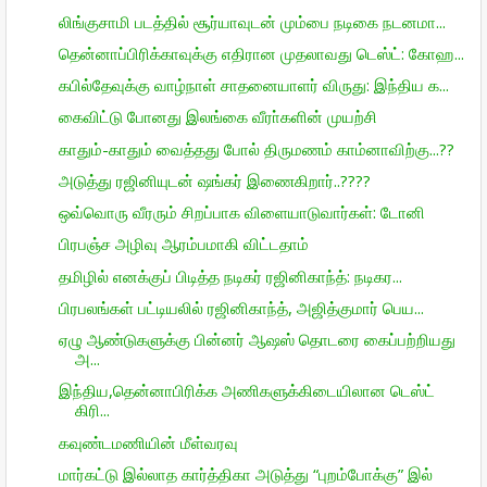
லிங்குசாமி படத்தில் சூர்யாவுடன் மும்பை நடிகை நடனமா...
தென்னாப்பிரிக்காவுக்கு எதிரான முதலாவது டெஸ்ட்: கோஹ...
கபில்தேவுக்கு வாழ்நாள் சாதனையாளர் விருது: இந்திய க...
கைவிட்டு போனது இலங்கை வீரா்களின் முயற்சி
காதும்-காதும் வைத்தது போல் திருமணம் காம்னாவிற்கு...??
அடுத்து ரஜினியுடன் ஷங்கர் இணைகிறார்..????
ஒவ்வொரு வீரரும் சிறப்பாக விளையாடுவார்கள்: டோனி
பிரபஞ்ச அழிவு ஆரம்பமாகி விட்டதாம்
தமிழில் எனக்குப் பிடித்த நடிகர் ரஜினிகாந்த்: நடிகர...
பிரபலங்கள் பட்டியலில் ரஜினிகாந்த், அஜித்குமார் பெய...
ஏழு ஆண்டுகளுக்கு பின்னர் ஆஷஸ் தொடரை கைப்பற்றியது
அ...
இந்திய,தென்னாபிரிக்க அணிகளுக்கிடையிலான டெஸ்ட்
கிரி...
கவுண்டமணியின் மீள்வரவு
மார்கட்டு இல்லாத கார்த்திகா அடுத்து “புறம்போக்கு” இல்