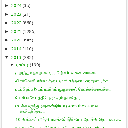
2024
(35)
►
2023
(21)
►
2022
(868)
►
2021
(1285)
►
2020
(645)
►
2014
(110)
►
2013
(292)
▼
டிசம்பர்
(190)
▼
முற்றிலும் தவறான ஏழு அறிவியல் உண்மைகள்.
விண்வெளி எல்லைக்கு பலூன் சுற்றுலா : சுற்றுலா டிக்க...
படப்பிடிப்பு இடம் மாற்றம் முருகதாஸ் கொல்கத்தாவுக்க...
போலீஸ் வேடத்தில் நடிக்கும் நயன்தாரா....
மயக்கமருந்து (அனஸ்தீசியா) Anesthesia வை
கண்டறிந்தவ...
10 விக்கெட் வித்தியாசத்தில் இந்தியா தோல்வி தொடரை க...
நடிகை வீனா மாலிக்குக்கு எதிராக பரபரப்பு புகார் - ப...