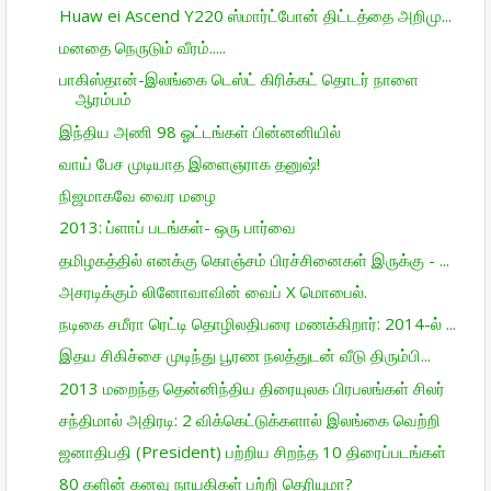
Huaw ei Ascend Y220 ஸ்மார்ட்போன் திட்­டத்தை அறி­மு...
மனதை நெருடும் வீரம்.....
பாகிஸ்தான்-இலங்கை டெஸ்ட் கிரிக்கட் தொடர் நாளை
ஆரம்பம்
இந்திய அணி 98 ஓட்டங்கள் பின்னனியில்
வாய் பேச முடியாத இளைஞராக தனுஷ்!
நிஜமாகவே வைர மழை
2013: ப்ளாப் படங்கள்- ஒரு பார்வை
தமிழகத்தில் எனக்கு கொஞ்சம் பிரச்சினைகள் இருக்கு - ...
அசரடிக்கும் லினோவாவின் வைப் X மொபைல்.
நடிகை சமீரா ரெட்டி தொழிலதிபரை மணக்கிறார்: 2014-ல் ...
இதய சிகிச்சை முடிந்து பூரண நலத்துடன் வீடு திரும்பி...
2013 மறைந்த தென்னிந்திய திரையுலக பிரபலங்கள் சிலர்
சந்திமால் அதிரடி: 2 விக்கெட்டுக்களால் இலங்கை வெற்றி
ஜனாதிபதி (President) பற்றிய சிறந்த 10 திரைப்படங்கள்
80 களின் கனவு நாயகிகள் பற்றி தெரியுமா?