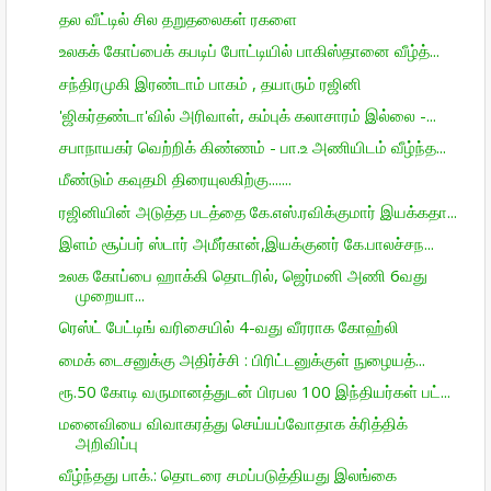
தல வீட்டில் சில தறுதலைகள் ரகளை
உலகக் கோப்பைக் கபடிப் போட்டியில் பாகிஸ்தானை வீழ்த்...
சந்திரமுகி இரண்டாம் பாகம் , தயாரும் ரஜினி
'ஜிகர்தண்டா'வில் அரிவாள், கம்புக் கலாசாரம் இல்லை -...
சபாநாயகர் வெற்றிக் கிண்ணம் - பா.உ அணியிடம் வீழ்ந்த...
மீண்டும் கவுதமி திரையுலகிற்கு.......
ரஜினியின் அடுத்த படத்தை கே.எஸ்.ரவிக்குமார் இயக்கதா...
இளம் சூப்பர் ஸ்டார் அமீர்கான்,இயக்குனர் கே.பாலச்சந...
உலக கோப்பை ஹாக்கி தொடரில், ஜெர்மனி அணி 6வது
முறையா...
ரெஸ்ட் பேட்டிங் வரிசையில் 4-வது வீரராக கோஹ்லி
மைக் டைசனுக்கு அதிர்ச்சி : பிரிட்டனுக்குள் நுழையத்...
ரூ.50 கோடி வருமானத்துடன் பிரபல 100 இந்தியர்கள் பட்...
மனைவியை விவாகரத்து செய்யப்வோதாக க்ரித்திக்
அறிவிப்பு
வீழ்ந்தது பாக்.: தொடரை சமப்படுத்தியது இலங்கை