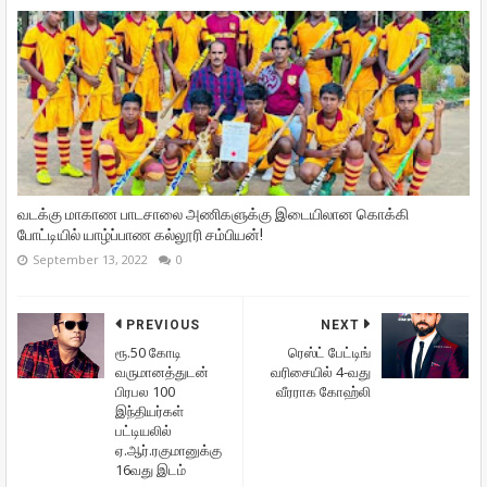
வடக்கு மாகாண பாடசாலை அணிகளுக்கு இடையிலான கொக்கி
போட்டியில் யாழ்ப்பாண கல்லூரி சம்பியன்!
September 13, 2022
0
PREVIOUS
NEXT
ரூ.50 கோடி
ரெஸ்ட் பேட்டிங்
வருமானத்துடன்
வரிசையில் 4-வது
பிரபல 100
வீரராக கோஹ்லி
இந்தியர்கள்
பட்டியலில்
ஏ.ஆர்.ரகுமானுக்கு
16வது இடம்