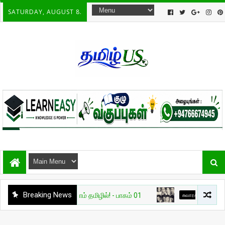
SATURDAY, AUGUST 8.
Breaking News
ை AI — அறிவோம் தமிழில்! - பாகம் 01
சுவாரசியம்
🔥 உலகை மாற்ற