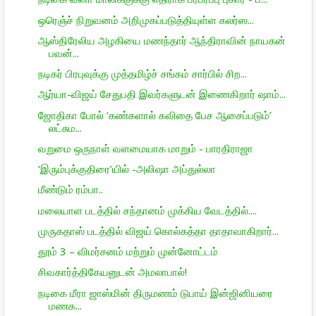
ஒரெஞ்ச் நிறு­வனம் அறி­மு­கப்­ப­டுத்­தி­யுள்ள கலர்ஸ...
ஆஸ்திரேலிய அழகியை மணந்தார் ஆந்திராவின் நாயகன்
பவன்...
நடிகர் பிரபுவுக்கு முத்தமிழ்ச் சங்கம் சார்பில் சிற...
ஆர்யா-விஜய் சேதுபதி இவர்களுடன் இணைகிறார் ஷாம்...
ஜோதிகா போல் ‘கண்களால் கவிதை பேச ஆசைப்படும்’
லட்சும...
வறுமை ஒருநாள் வளமையாக மாறும் - பாரதிராஜா
‘இரும்புக்குதிரை’யில் -அலிஷா அப்துல்லா
மீண்டும் ரம்பா..
மலையாள படத்தில் சந்தானம் முக்கிய வேடத்தில்....
முருகதாஸ் படத்தில் விஜய் கொல்கத்தா தாதாவாகிறார்...
தூம் 3 – விமர்சனம் மற்றும் முன்னோட்டம்
சிவகார்த்திகேயனுடன் அமலாபால்!
நடிகை மீரா ஜாஸ்மின் திருமணம் டுபாய் இன்ஜினியரை
மணக...