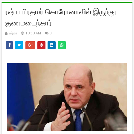
ரஷ்ய பிரதமர் கொரோனாவில் இருந்து
குணமடைந்தார்
வர்மா
10:50 AM
0