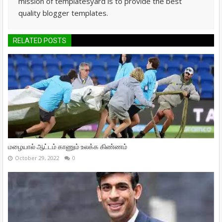
mission of templatesyard is to provide the best
quality blogger templates.
RELATED POSTS
மழையால் ஆட்டம் காணும் உலக்க கிண்ணம்
October 29, 2022
0