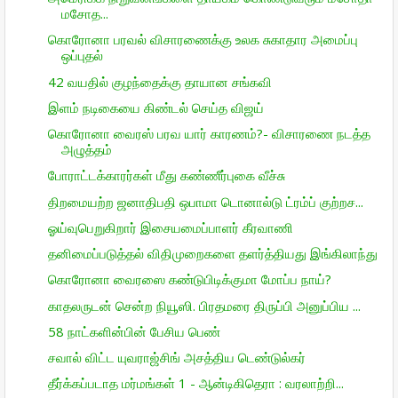
மசோத...
கொரோனா பரவல் விசாரணைக்கு உலக சுகாதார அமைப்பு
ஒப்புதல்
42 வயதில் குழந்தைக்கு தாயான சங்கவி
இளம் நடிகையை கிண்டல் செய்த விஜய்
கொரோனா வைரஸ் பரவ யார் காரணம்?- விசாரணை நடத்த
அழுத்தம்
போராட்டக்காரர்கள் மீது கண்ணீர்புகை வீச்சு
திறமையற்ற ஜனாதிபதி ஒபாமா டொனால்டு ட்ரம்ப் குற்றச...
ஓய்வுபெறுகிறார் இசையமைப்பாளர் கீரவாணி
தனிமைப்படுத்தல் விதிமுறைகளை தளர்த்தியது இங்கிலாந்து
கொரோனா வைரஸை கண்டுபிடிக்குமா மோப்ப நாய்?
காதலருடன் சென்ற நியூஸி. பிரதமரை திருப்பி அனுப்பிய ...
58 நாட்களின்பின் பேசிய பெண்
சவால் விட்ட யுவராஜ்சிங் அசத்திய டெண்டுல்கர்
தீர்க்கப்படாத மர்மங்கள் 1 - ஆன்டிகிதெரா : வரலாற்றி...