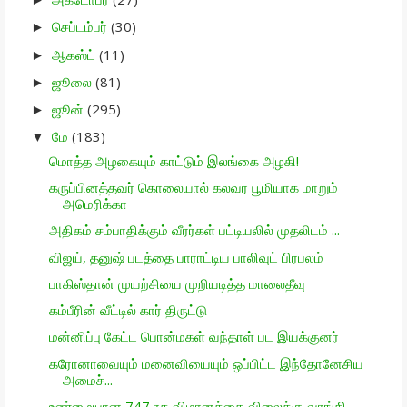
செப்டம்பர்
(30)
►
ஆகஸ்ட்
(11)
►
ஜூலை
(81)
►
ஜூன்
(295)
►
மே
(183)
▼
மொத்த அழகையும் காட்டும் இலங்கை அழகி!
கருப்பினத்தவர் கொலையால் கலவர பூமியாக மாறும்
அமெரிக்கா
அதிகம் சம்பாதிக்கும் வீரர்கள் பட்டியலில் முதலிடம் ...
விஜய், தனுஷ் படத்தை பாராட்டிய பாலிவுட் பிரபலம்
பாகிஸ்தான் முயற்சியை முறியடித்த மாலைதீவு
கம்பீரின் வீட்டில் கார் திருட்டு
மன்னிப்பு கேட்ட பொன்மகள் வந்தாள் பட இயக்குனர்
கரோனாவையும் மனைவியையும் ஒப்பிட்ட இந்தோனேசிய
அமைச்...
உண்மையான 747 ரக விமானத்தை விலைக்கு வாங்கி