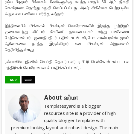
30
ரஷ்ய
பிரதமர்
மிக்கைல்
மிசுஸ்டினுக்கு
கடந்த
மாதம்
ஆம் திகதி
.
கொரோனா
தொற்று
உறுதி
செய்யப்பட்டது
அவர்
சிகிச்சை
பெற்றபடியே
.
அலுவலக
பணியை
பார்த்து
வந்தார்
இந்நிலையில்
மிக்கைல்
மிசுஸ்டின்
கொரோனாவில்
இருந்து
முற்றிலும்
குணமடைந்து
விட்டார்
.
கேபினட்
தலைமையகம்
வந்து
பணிகளை
மேற்கொண்டார்
.
ஜனாதிபதி ர்
புதின்
உடன்
வீடியோ
கான்பரன்ஸ்
மூலம்
ஆலோசனை
நடத்த
இருக்கிறார்
என
மிசுஸ்டின்
அலுவலகம்
தெரிவித்துள்ளது
.
ரஷ்யாவில்
புதினின்
செய்தி
தொடர்பாளர்
டிமிட்ரி
பெஸ்கோவ்
உள்பட
பல
.
மந்திரிகள்
கொரோனாவால்
பாதிக்கப்பட்டனர்
TAGS:
உலகம்
About வர்மா
Templatesyard is a blogger
resources site is a provider of high
quality blogger template with
premium looking layout and robust design. The main