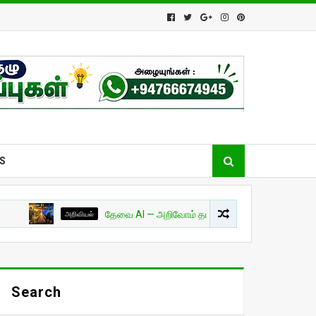
S
அறிவியல்
தேவை AI — அறிவோம் தமிழில்! - பாகம் 01
சுவாரசியம
Search