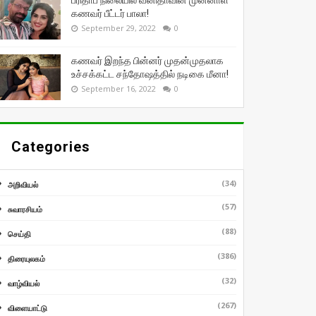
பரிதாப நிலையில் வனிதாவின் முன்னாள்
கணவர் பீட்டர் பாலா!
September 29, 2022
0
கணவர் இறந்த பின்னர் முதன்முதலாக
உச்சக்கட்ட சந்தோஷத்தில் நடிகை மீனா!
September 16, 2022
0
Categories
(34)
அறிவியல்
(57)
சுவாரசியம்
(88)
செய்தி
(386)
திரையுலகம்
(32)
வாழ்வியல்
(267)
விளையாட்டு