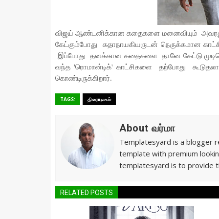
விஜய் ஆண்டனிக்கான கதைகளை மனைவியும்
அவரத
கேட்கும்போது
கதாநாயகியருடன் நெருக்கமான காட்ச
இப்போது
தனக்கான கதைகளை
தானே கேட்டு முடி
வந்த 'ரொமான்டிக்' காட்சிகளை
தற்போது
கூடுதல
கொண்டிருக்கிறார்.
TAGS:
திரையுலகம்
About வர்மா
Templatesyard is a blogger re
template with premium lookin
templatesyard is to provide t
RELATED POSTS