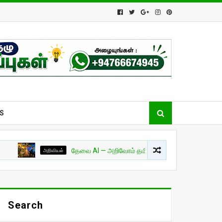
S
அறிவியல்
தேவை AI — அறிவோம் தமிழில்! - பாகம் 01
சுவாரசியம
Search