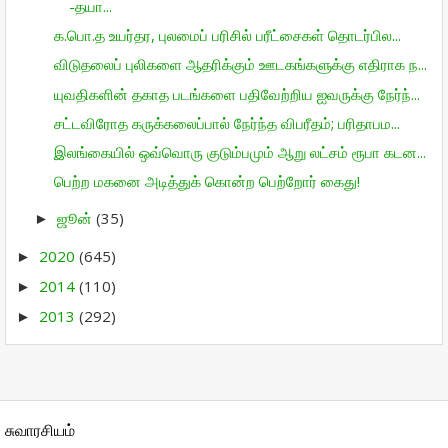
-தயா...
க.பொ.த உயர்தர, புலமைப் பரிசில் பரீட்சைகள் தொடர்பில...
விடுதலைப் புலிகளை ஆதரிக்கும் ஊடகங்களுக்கு எதிராக ந...
யுவதிகளின் தகாத படங்களை பதிவேற்றிய ஐவருக்கு நேர்ந்...
சட்டவிரோத கருக்கலைப்பால் நேர்ந்த விபரீதம்; பரிதாபம...
இலங்கையில் ஒவ்வொரு குடும்பமும் ஆறு லட்சம் ரூபா கடன...
பெற்ற மகனை அடித்துக் கொன்ற பெற்றோர் கைது!
ஜூன்
(35)
►
2020
(645)
►
2014
(110)
►
2013
(292)
►
சுவாரசியம்