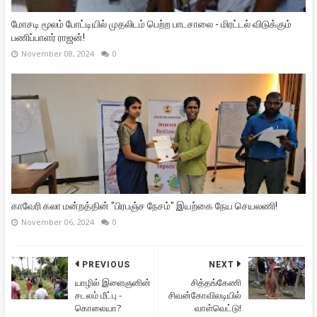
மோசடி மூலம் போட்டியில் முதலிடம் பெற்ற பாடசாலை - மிரட்டல் விடுக்கும்
பணிப்பாளர் ராஜன்!
November 08, 2024
0
காவேரி கலா மன்றத்தின் "பிரபஞ்ச நேசம்" இயற்கை நேய செயலணி!
November 06, 2024
0
PREVIOUS
NEXT
யாழில் இளைஞனின்
சித்தங்கேணி
சடலம் மீட்பு -
சிவன்கோவிலடியில்
கொலையா?
வாள்வெட்டு!