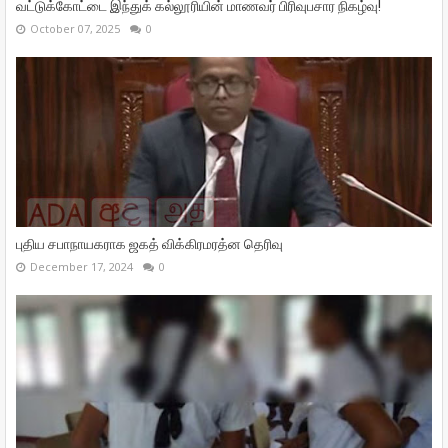
வட்டுக்கோட்டை இந்துக் கல்லூரியின் மாணவர் பிரிவுபசார நிகழ்வு!
October 07, 2025
0
புதிய சபாநாயகராக ஜகத் விக்கிரமரத்ன தெரிவு
December 17, 2024
0