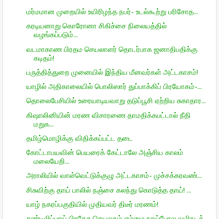
மர்மமான முறையில் உயிரிழந்த நபர்- உடல்கூற்று பரிசோத...
கரடியனாறு கொரோனா சிகிச்சை நிலையத்தில்
வழங்கப்படும்...
வடமாகாண பிரதம செயலாளர் தொடர்பாக ஜனாதிபதிக்கு
கடிதம்!
பருத்தித்துறை முனையில் இந்திய மீனவர்கள் அட்டகாசம்!
யாழில் அதிகாலையில் பொலிஸார் துப்பாக்கிப் பிரயோகம்-...
தொலைபேசியில் உரையாடியவாறு தடுப்பூசி ஏற்றிய சுகாதார...
கிஷாலினியின் மரண விசாரணை தாமதிக்கபட்டால் நீதி
மறுக...
தமிழ்மொழிக்கு விதிக்கப்பட்ட தடை
கோட்டாபயவின் பெயரைக் கேட்டாலே அஞ்சிய காலம்
மலையேறி...
அராலியில் வாள்வெட்டுக்குழு அட்டகாசம்- முச்சக்கரவண்...
சிசுவிற்கு தாய் பாலில் நஞ்சை கலந்து கொடுத்த தாய்! ...
யாழ் நகரப்பகுதியில் முதியவர் திடீர் மரணம்!
சண்டிலிப்பாய் பிரதேச செயலகம் எம்மை நாய்போல வழிநடத்...