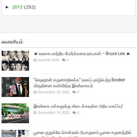
2013
(292)
►
சுவாரசியம்
🔥 உலகை மாற்றிய போர்க்கலை நாயகன் – Bruce Lee 🔥
June 06, 2026
0
"ஷெஹான் கருணாதிலக்க" உலகப் புகழ்பெற்ற Booker
விருதினை சுவீகரித்த இலங்கையர்
December 19, 2022
0
இலங்கை மக்களுக்கு கிடைக்கவுள்ள அரிய வாய்ப்பு!
December 19, 2022
0
பூனை குறுக்கே சென்றால் அபசகுனம் பூனை சகுனத்தில்