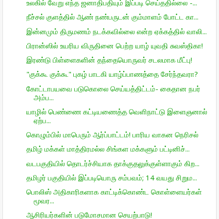
உலகில் வேறு எந்த ஜனாதிபதியும் இப்படி செய்ததில்லை -...
நீச்சல் குளத்தில் ஆண் நண்பருடன் கும்மாளம் போட்ட கா...
இன்னமும் திருமணம் நடக்கவில்லை என்ற ஏக்கத்தில் வாலி...
பிரான்ஸில் உயரிய விருதினை பெற்ற யாழ் யுவதி சுவஸ்திகா!
இரண்டு பிள்ளைகளின் தந்தையொருவர் சடலமாக மீட்பு!
"குக்கூ குக்கூ" புகழ் பாடகி யாழ்ப்பாணத்தை சேர்ந்தவரா?
கோட்டாபயவை படுகொலை செய்யத்திட்டம்- கைதான நபர்
அம்ப...
யாழில் பெண்ணை கட்டியணைத்த வெளிநாட்டு இளைஞனால்
ஏற்ப...
கொழும்பில் மாபெரும் ஆர்ப்பாட்டம்! பாரிய வாகன நெரிசல்
தமிழ் மக்கள் மாத்திரமல்ல சிங்கள மக்களும் பட்டினிச்...
வடபகுதியில் தொடர்ச்சியாக தாக்குதலுக்குள்ளாகும் கிற...
தமிழர் பகுதியில் இப்படியொரு சம்பவம்; 14 வயது சிறும...
பொலிஸ் அதிகாரிகளாக காட்டிக்கொண்ட கொள்ளையர்கள்
மூவர...
ஆசிரியர்களின் படுமோசமான செயற்பாடு!