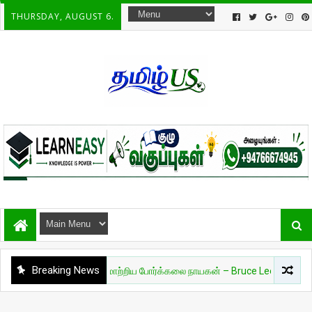
THURSDAY, AUGUST 6.
Breaking News
யம்
🔥 உலகை மாற்றிய போர்க்கலை நாயகன் – Bruce Lee 🔥
இலங