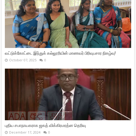
வட்டுக்கோட்டை இந்துக் கல்லூரியின் மாணவர் பிரிவுபசார நிகழ்வு!
October 07, 2025
0
புதிய சபாநாயகராக ஜகத் விக்கிரமரத்ன தெரிவு
December 17, 2024
0