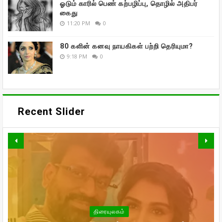
ஓடும் காரில் பெண் கற்பழிப்பு, தொழில் அதிபர்
கைது
11:20 PM
0
80 களின் கனவு நாயகிகள் பற்றி தெரியுமா?
9:18 PM
0
Recent Slider
வாரிசு திரைப்படத்தையும்
திரையுலகம்
வெளியிடுகிறாரா உதயநிதி ஸ்டாலின்!
உலகம் முழுவதும் கார்த்தியின்
கணவர் இறந்த பின்னர்
திரையுலகம்