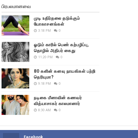
பிரபலமானவை
முடி உதிர்தலை தடுக்கும்
யோகாசனங்கள்
3:18 PM
0
ஓடும் காரில் பெண் கற்பழிப்பு,
தொழில் அதிபர் கைது
11:20 PM
0
80 களின் கனவு நாயகிகள் பற்றி
தெரியுமா?
9:18 PM
0
நடிகை மீனாவின் கணவர்
வித்யாசாகர் காலமானார்
8:30 AM
0
Facebook