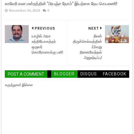
காவேரி கலா மன்றத்தின் "பிரபஞ்ச நேசம்" இயற்கை நேய செயலணி!
November 06, 2024
0
PREVIOUS
NEXT
யாழில் அரச
நீலன்
உத்தியோகத்தர்
திருச்செல்வத்தின்
ஒருவர்
22வது
கொரோனாக்கு பலி!
நினைவேந்தல்
அனுஷ்டிப்பு!
BLOGGER
DISQUS
FACEBOOK
POST A COMMENT
கருத்துகள் இல்லை