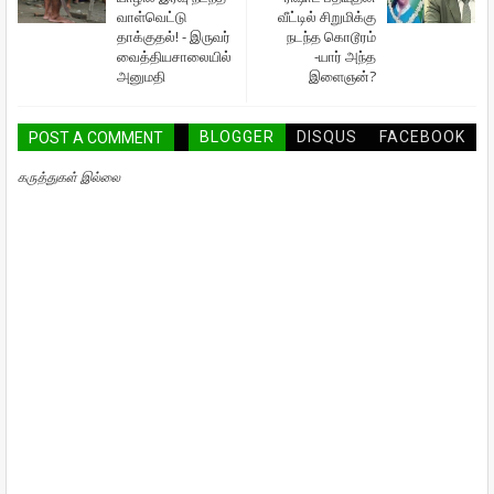
வாள்வெட்டு
வீட்டில் சிறுமிக்கு
தாக்குதல்! - இருவர்
நடந்த கொடூரம்
வைத்தியசாலையில்
-யார் அந்த
அனுமதி
இளைஞன்?
BLOGGER
DISQUS
FACEBOOK
POST A COMMENT
கருத்துகள் இல்லை