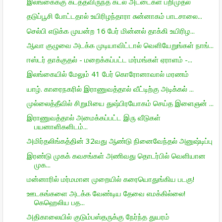
இலங்கைக்கு கடத்தவிருந்த கடல் அட்டைகள் பறிமுதல்
தடுப்பூசி போட்டதால் உயிரிழந்தாரா சுன்னாகம் பாடசாலை...
செல்பி எடுக்க முயன்ற 16 பேர் மின்னல் தாக்கி உயிரிழ...
ஆவா குழுவை அடக்க முடியாவிட்டால் வெளியேறுங்கள் நாங்...
ஈஸ்டர் தாக்குதல் - மறைக்கப்பட்ட மர்மங்கள் ஏராளம் -...
இலங்கையில் மேலும் 41 பேர் கொரோனாவால் மரணம்
யாழ். காரைநகரில் இராணுவத்தால் வீட்டிற்கு அடிக்கல் ...
முல்லைத்தீவில் சிறுமியை துஷ்பிரயோகம் செய்த இளைஞன் ...
இராணுவத்தால் அமைக்கப்பட்ட இரு வீடுகள்
பயனாளிகளிடம்...
அமிர்தலிங்கத்தின் 32வது ஆண்டு நினைவேந்தல் அனுஷ்டிப்பு
இரண்டு முகக் கவசங்கள் அணிவது தொடர்பில் வெளியான
முக...
மன்னாரில் மர்மமான முறையில் கரையொதுங்கிய படகு!
ஊடகங்களை அடக்க வேண்டிய தேவை எமக்கில்லை!
கெஹெலிய பத...
அதிகாலையில் குடும்பஸ்தருக்கு நேர்ந்த துயரம்