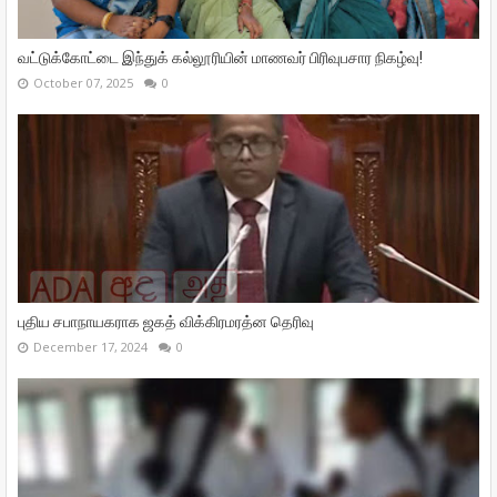
வட்டுக்கோட்டை இந்துக் கல்லூரியின் மாணவர் பிரிவுபசார நிகழ்வு!
October 07, 2025
0
புதிய சபாநாயகராக ஜகத் விக்கிரமரத்ன தெரிவு
December 17, 2024
0