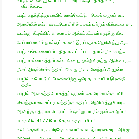
வாளுடன் கைது செய்யப்பட்டவர் 10ஆம் திகதிவரை
விளக்கம...
யாழ். பருத்தித்துறையில் வாள்வெட்டு - பெண் ஒருவர் வ...
அராலியில் உள்ள கடையொன்றில் பணம் மற்றும் விற்பனை சர...
வடக்கு, கிழக்கில் காணாமல் ஆக்கப்பட்டவர்களுக்கு நீத...
கேப்பாபிலவில் தமக்கும் காணி இருப்பதாக தெரிவித்து ஆ...
யாழ். சங்கானையில் புதிதாக கட்டப்பட்ட தபால் நிலையத்...
யாழ், சுன்னாகத்தில் உள்ள கிணறு ஒன்றிலிருந்து ஆணொரு...
நீலன் திருச்செல்வத்தின் 22வது நினைவேந்தல் அனுஷ்டிப...
யாழில் வயோதிபப் பெண்ணிற்கு ஒரே தடவையில் இரண்டு
தடு...
யாழில் அரச உத்தியோகத்தர் ஒருவர் கொரோனாக்கு பலி!
கொத்தலாவல சட்டமூலத்திற்கு எதிர்ப்பு தெரிவித்து போர...
அரசிற்கு எதிரான போராட்டம் ஒன்று யாழில் முன்னெடுப்பு!
மாதகலில் 417 கிலோ கேரள கஞ்சா மீட்பு!
வலி. தென்மேற்கு பிரதேச சபையினால் இயற்கை உரம் அறிமு...
அமெரிக்கா ரேஞ்சுக்கு யோசிக்கும் ஜனாதிபதி கோட்டா!