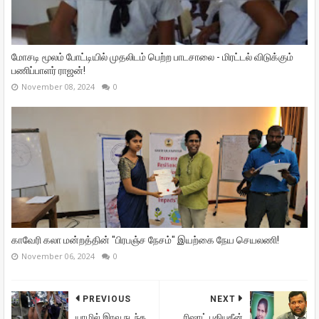
மோசடி மூலம் போட்டியில் முதலிடம் பெற்ற பாடசாலை - மிரட்டல் விடுக்கும்
பணிப்பாளர் ராஜன்!
November 08, 2024
0
காவேரி கலா மன்றத்தின் "பிரபஞ்ச நேசம்" இயற்கை நேய செயலணி!
November 06, 2024
0
PREVIOUS
NEXT
யாழில் இரவு நடந்த
ரிஷாட் பதியுதீன்