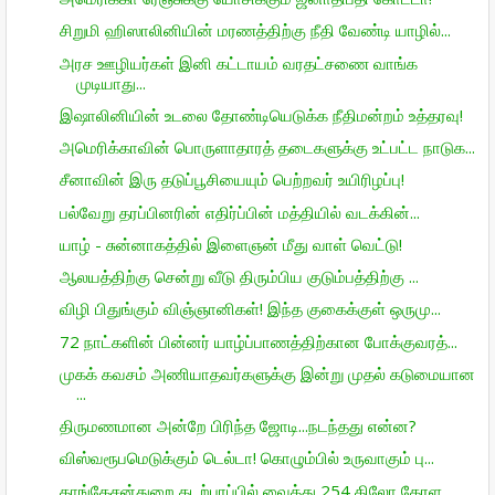
சிறுமி ஹிஸாலினியின் மரணத்திற்கு நீதி வேண்டி யாழில்...
அரச ஊழியர்கள் இனி கட்டாயம் வரதட்சணை வாங்க
முடியாது...
இஷாலினியின் உடலை தோண்டியெடுக்க நீதிமன்றம் உத்தரவு!
அமெரிக்காவின் பொருளாதாரத் தடைகளுக்கு உட்பட்ட நாடுக...
சீனாவின் இரு தடுப்பூசியையும் பெற்றவர் உயிரிழப்பு!
பல்வேறு தரப்பினரின் எதிர்ப்பின் மத்தியில் வடக்கின்...
யாழ் - சுன்னாகத்தில் இளைஞன் மீது வாள் வெட்டு!
ஆலயத்திற்கு சென்று வீடு திரும்பிய குடும்பத்திற்கு ...
விழி பிதுங்கும் விஞ்ஞானிகள்! இந்த குகைக்குள் ஒருமு...
72 நாட்களின் பின்னர் யாழ்ப்பாணத்திற்கான போக்குவரத்...
முகக் கவசம் அணியாதவர்களுக்கு இன்று முதல் கடுமையான
...
திருமணமான அன்றே பிரிந்த ஜோடி...நடந்தது என்ன?
விஸ்வரூபமெடுக்கும் டெல்டா! கொழும்பில் உருவாகும் பு...
காங்கேசன்துறை கடற்பரப்பில் வைத்து 254 கிலோ கேரள