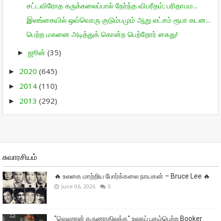
சட்டவிரோத கருக்கலைப்பால் நேர்ந்த விபரீதம்; பரிதாபம...
இலங்கையில் ஒவ்வொரு குடும்பமும் ஆறு லட்சம் ரூபா கடன...
பெற்ற மகனை அடித்துக் கொன்ற பெற்றோர் கைது!
ஜூன்
(35)
►
2020
(645)
►
2014
(110)
►
2013
(292)
►
சுவாரசியம்
🔥 உலகை மாற்றிய போர்க்கலை நாயகன் – Bruce Lee 🔥
June 06, 2026
0
"ஷெஹான் கருணாதிலக்க" உலகப் புகழ்பெற்ற Booker