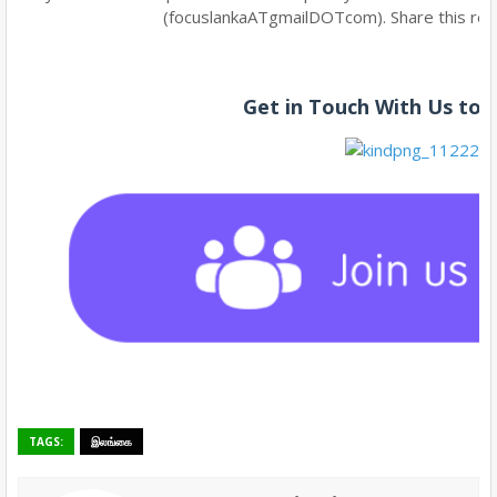
(focuslankaATgmailDOTcom). Share this reso
Get in Touch With Us to
TAGS:
இலங்கை