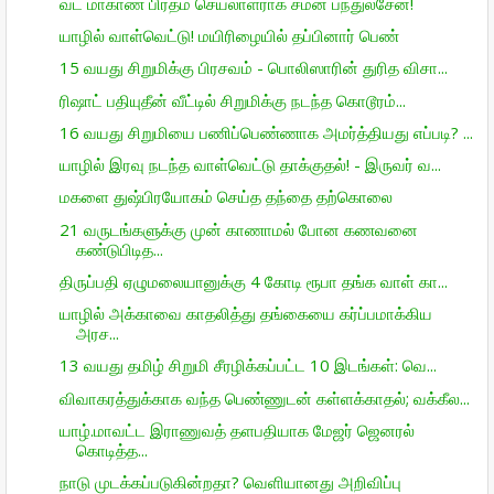
வட மாகாண பிரதம செயலாளராக சமன் பந்துலசேன!
யாழில் வாள்வெட்டு! மயிரிழையில் தப்பினார் பெண்
15 வயது சிறுமிக்கு பிரசவம் - பொலிஸாரின் துரித விசா...
ரிஷாட் பதியுதீன் வீட்டில் சிறுமிக்கு நடந்த கொடூரம்...
16 வயது சிறுமியை பணிப்பெண்ணாக அமர்த்தியது எப்படி? ...
யாழில் இரவு நடந்த வாள்வெட்டு தாக்குதல்! - இருவர் வ...
மகளை துஷ்பிரயோகம் செய்த தந்தை தற்கொலை
21 வருடங்களுக்கு முன் காணாமல் போன கணவனை
கண்டுபிடித...
திருப்பதி ஏழுமலையானுக்கு 4 கோடி ரூபா தங்க வாள் கா...
யாழில் அக்காவை காதலித்து தங்கையை கர்ப்பமாக்கிய
அரச...
13 வயது தமிழ் சிறுமி சீரழிக்கப்பட்ட 10 இடங்கள்: வெ...
விவாகரத்துக்காக வந்த பெண்ணுடன் கள்ளக்காதல்; வக்கீல...
யாழ்.மாவட்ட இராணுவத் தளபதியாக மேஜர் ஜெனரல்
கொடித்த...
நாடு முடக்கப்படுகின்றதா? வெளியானது அறிவிப்பு