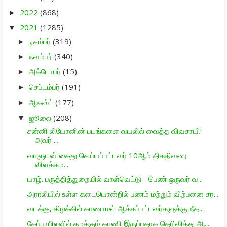
2022
(868)
►
2021
(1285)
▼
டிசம்பர்
(319)
►
நவம்பர்
(340)
►
அக்டோபர்
(15)
►
செப்டம்பர்
(191)
►
ஆகஸ்ட்
(177)
►
ஜூலை
(208)
▼
சன்னி லியோனின் படங்களை வயலில் வைத்த விவசாயி!
அவர் ...
வாளுடன் கைது செய்யப்பட்டவர் 10ஆம் திகதிவரை
விளக்கம...
யாழ். பருத்தித்துறையில் வாள்வெட்டு - பெண் ஒருவர் வ...
அராலியில் உள்ள கடையொன்றில் பணம் மற்றும் விற்பனை சர...
வடக்கு, கிழக்கில் காணாமல் ஆக்கப்பட்டவர்களுக்கு நீத...
கேப்பாபிலவில் தமக்கும் காணி இருப்பதாக தெரிவித்து ஆ...