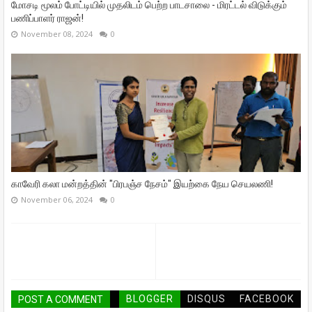
மோசடி மூலம் போட்டியில் முதலிடம் பெற்ற பாடசாலை - மிரட்டல் விடுக்கும்
பணிப்பாளர் ராஜன்!
November 08, 2024
0
காவேரி கலா மன்றத்தின் "பிரபஞ்ச நேசம்" இயற்கை நேய செயலணி!
November 06, 2024
0
BLOGGER
DISQUS
FACEBOOK
POST A COMMENT