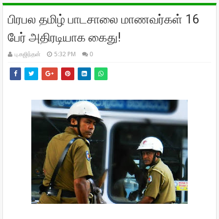
பிரபல தமிழ் பாடசாலை மாணவர்கள் 16
பேர் அதிரடியாக கைது!
பு.கஜிந்தன்
5:32 PM
0