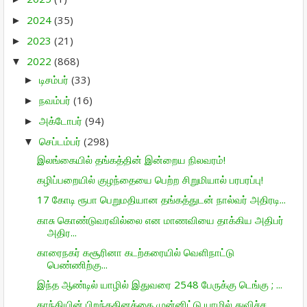
2024
(35)
►
2023
(21)
►
2022
(868)
▼
டிசம்பர்
(33)
►
நவம்பர்
(16)
►
அக்டோபர்
(94)
►
செப்டம்பர்
(298)
▼
இலங்கையில் தங்கத்தின் இன்றைய நிலவரம்!
கழிப்பறையில் குழந்தையை பெற்ற சிறுமியால் பரபரப்பு!
17 கோடி ரூபா பெறுமதியான தங்கத்துடன் நால்வர் அதிரடி...
காசு கொண்டுவரவில்லை என மாணவியை தாக்கிய அதிபர்
அதிர...
காரைநகர் கசூரினா கடற்கரையில் வெளிநாட்டு
பெண்ணிற்கு...
இந்த ஆண்டில் யாழில் இதுவரை 2548 பேருக்கு டெங்கு ; ...
காந்தியின் பிறந்ததினத்தை முன்னிட்டு யாழில் துவிச்ச...