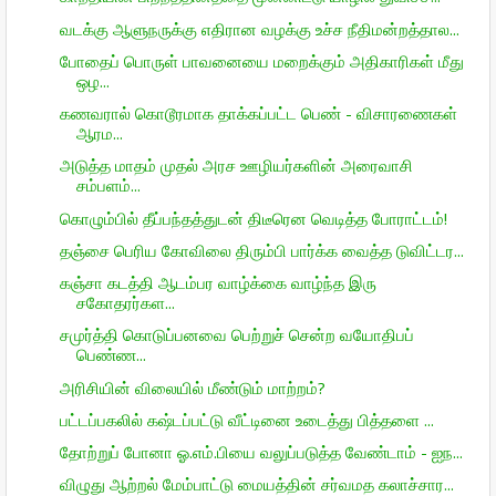
வடக்கு ஆளுநருக்கு எதிரான வழக்கு உச்ச நீதிமன்றத்தால...
போதைப் பொருள் பாவனையை மறைக்கும் அதிகாரிகள் மீது
ஒழ...
கணவரால் கொடூரமாக தாக்கப்பட்ட பெண் - விசாரணைகள்
ஆரம...
அடுத்த மாதம் முதல் அரச ஊழியர்களின் அரைவாசி
சம்பளம்...
கொழும்பில் தீப்பந்தத்துடன் திடீரென வெடித்த போராட்டம்!
தஞ்சை பெரிய கோவிலை திரும்பி பார்க்க வைத்த டுவிட்டர...
கஞ்சா கடத்தி ஆடம்பர வாழ்க்கை வாழ்ந்த இரு
சகோதரர்கள...
சமுர்த்தி கொடுப்பனவை பெற்றுச் சென்ற வயோதிபப்
பெண்ண...
அரிசியின் விலையில் மீண்டும் மாற்றம்?
பட்டப்பகலில் கஷ்டப்பட்டு வீட்டினை உடைத்து பித்தளை ...
தோற்றுப் போனா ஓ.எம்.பியை வலுப்படுத்த வேண்டாம் - ஐந...
விழுது ஆற்றல் மேம்பாட்டு மையத்தின் சர்வமத கலாச்சார...