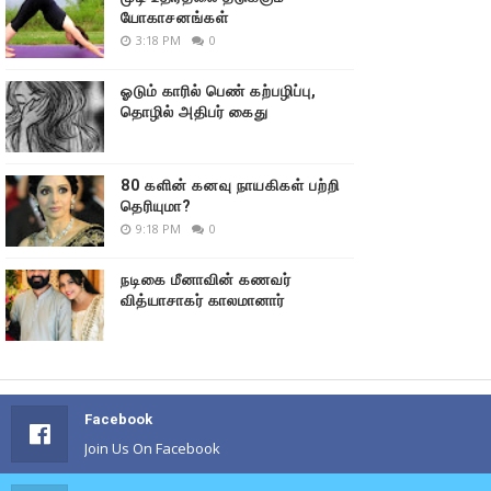
யோகாசனங்கள்
3:18 PM
0
ஓடும் காரில் பெண் கற்பழிப்பு,
தொழில் அதிபர் கைது
80 களின் கனவு நாயகிகள் பற்றி
தெரியுமா?
9:18 PM
0
நடிகை மீனாவின் கணவர்
வித்யாசாகர் காலமானார்
Facebook
Join Us On Facebook