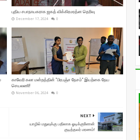
புதிய சபாநாயகராக ஜகத் விக்கிரமரத்ன தெரிவு
December 17, 2024
0
்
காவேரி கலா மன்றத்தின் "பிரபஞ்ச நேசம்" இயற்கை நேய
செயலணி!
November 06, 2024
0
NEXT
யாழில் மதுவுக்கு பதிலாக ஓடிக்குளோன்
குடித்தவர் மரணம்!