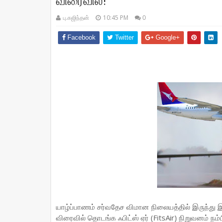
விரைவில்!
பு.கஜிந்தன்
10:45 PM
0
Facebook
Twitter
Google+
யாழ்ப்பாணம் சர்வதேச விமான நிலையத்தில் இருந்து
விரைவில் தொடங்க ஃபிட்ஸ் ஏர் (FitsAir) நிறுவனம் 