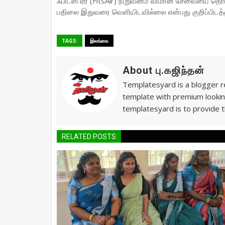
ஃபிட்ஸ் ஏர் (FitsAir) நிறுவனம் விமான சேவையை தொ
பதிலை இதுவரை வெளியிடவில்லை என்பது குறிப்பிடத்
TAGS:
இலங்கை
About பு.கஜிந்தன்
Templatesyard is a blogger re
template with premium lookin
templatesyard is to provide t
RELATED POSTS