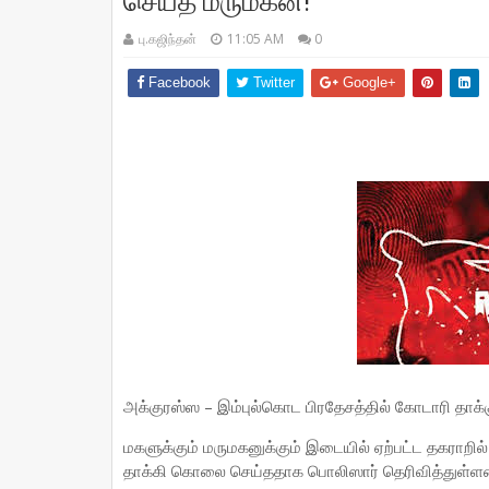
செய்த மருமகன்!
பு.கஜிந்தன்
11:05 AM
0
Facebook
Twitter
Google+
அக்குரஸ்ஸ – இம்புல்கொட பிரதேசத்தில் கோடாரி தாக்கு
மகளுக்கும் மருமகனுக்கும் இடையில் ஏற்பட்ட தகராற
தாக்கி கொலை செய்ததாக பொலிஸார் தெரிவித்துள்ளன