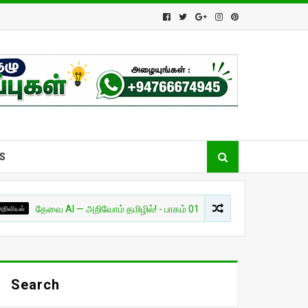
S
தேவை AI — அறிவோம் தமிழில்! - பாகம் 01
சுவாரசியம்
🔥 உலகை ம
Search