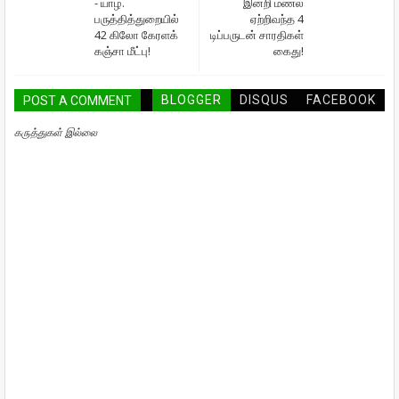
- யாழ்.
இன்றி மணல்
பருத்தித்துறையில்
ஏற்றிவந்த 4
42 கிலோ கேரளக்
டிப்பருடன் சாரதிகள்
கஞ்சா மீட்பு!
கைது!
BLOGGER
DISQUS
FACEBOOK
POST A COMMENT
கருத்துகள் இல்லை