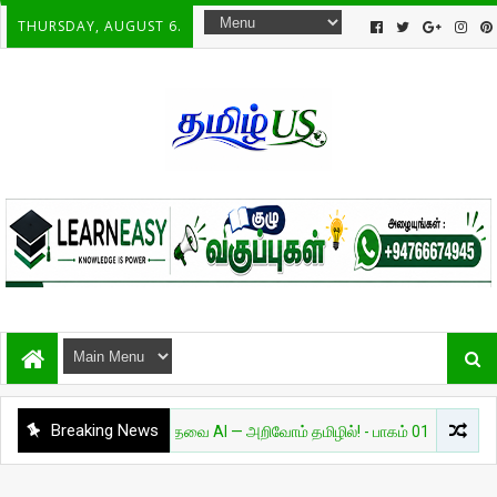
THURSDAY, AUGUST 6.
Breaking News
அறிவியல்
தேவை AI — அறிவோம் தமிழில்! - பாகம் 01
சுவாரசியம்