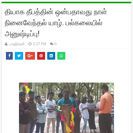
தியாக தீபத்தின் ஒன்பதாவது நாள்
நினைவேந்தல் யாழ். பல்கலையில்
அனுஷ்டிப்பு!
பு.கஜிந்தன்
2:27 PM
0