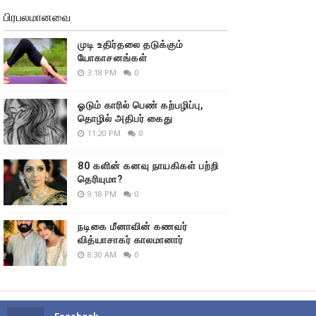
பிரபலமானவை
முடி உதிர்தலை தடுக்கும்
யோகாசனங்கள்
3:18 PM
0
ஓடும் காரில் பெண் கற்பழிப்பு,
தொழில் அதிபர் கைது
11:20 PM
0
80 களின் கனவு நாயகிகள் பற்றி
தெரியுமா?
9:18 PM
0
நடிகை மீனாவின் கணவர்
வித்யாசாகர் காலமானார்
8:30 AM
0