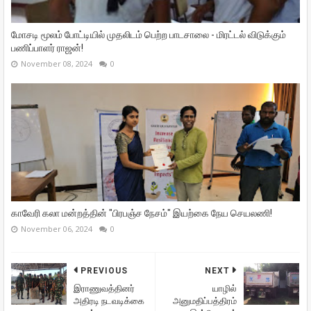
மோசடி மூலம் போட்டியில் முதலிடம் பெற்ற பாடசாலை - மிரட்டல் விடுக்கும்
பணிப்பாளர் ராஜன்!
November 08, 2024
0
காவேரி கலா மன்றத்தின் "பிரபஞ்ச நேசம்" இயற்கை நேய செயலணி!
November 06, 2024
0
PREVIOUS
NEXT
இராணுவத்தினர்
யாழில்
அதிரடி நடவடிக்கை
அனுமதிப்பத்திரம்