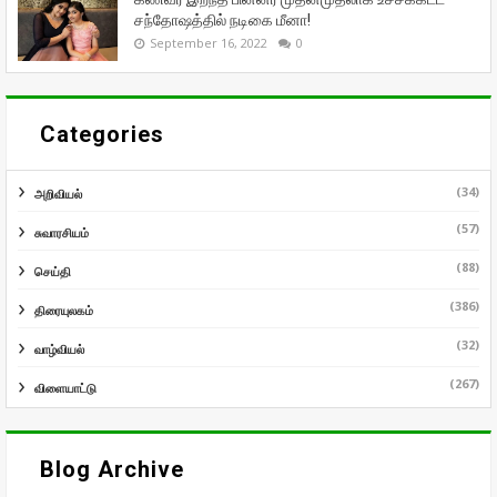
சந்தோஷத்தில் நடிகை மீனா!
September 16, 2022
0
Categories
(34)
அறிவியல்
(57)
சுவாரசியம்
(88)
செய்தி
(386)
திரையுலகம்
(32)
வாழ்வியல்
(267)
விளையாட்டு
Blog Archive