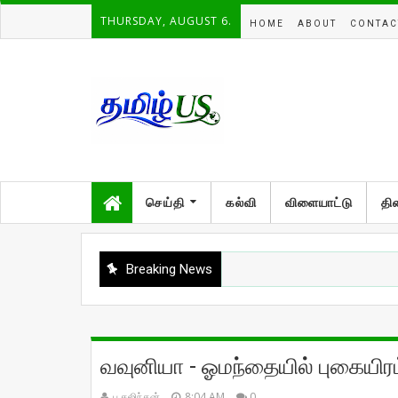
THURSDAY, AUGUST 6.
HOME
ABOUT
CONTAC
செய்தி
கல்வி
விளையாட்டு
தி
Breaking News
வவுனியா - ஓமந்தையில் புகையிரம் 
பு.கஜிந்தன்
8:04 AM
0