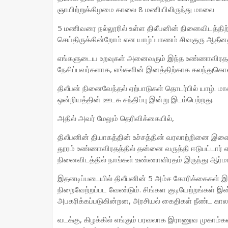
ஞாயிற்றுக்கிழமை காலை 8 மணியிலிருந்து மாலை
5 மணிவரை நல்லூரில் உள்ள திலீபனின் நினைவிடத்திற
செய்திருக்கின்றோம் என யாழ்ப்பாணம் சிவகுரு ஆதீனத
எங்களுடைய உறவுகள் அனைவரும் இந்த உண்ணாவிரதத்தி
நேசிப்பவர்களாக, எங்களின் இனத்திற்காக கலந்துகொள
திலீபன் நினைவேந்தல் ஏற்பாடுகள் தொடர்பில் யாழ். ம
ஒன்றியத்தின் ஊடக சந்திப்பு இன்று இடம்பெற்றது.
அதில் அவர் மேலும் தெரிவிக்கையில்,
திலீபனின் தியாகத்தின் உச்சத்தின் வரலாற்றினை இளை
தூரம் உண்ணாவிரதத்தில் தன்னை வருத்தி ஈடுபட்டார
நினைவிடத்தில் நாங்கள் உண்ணாவிரதம் இருந்து ஆர்ம
இதனடிப்படையில் திலீபனின் 5 அம்ச கோரிக்கைகள் 
நிறைவேற்றப்பட வேண்டும். சிங்கள குடியேற்றங்கள் இன
அபகரிக்கப்படுகின்றன, அரசியல் கைதிகள் நீண்ட காலம்
வடக்கு, கிழக்கில் எங்கும் பரவலாக இராணுவ முகாம்