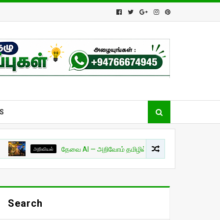
S
அறிவியல்
தேவை AI — அறிவோம் தமிழில்! - பாகம் 01
சுவாரசியம்
Search