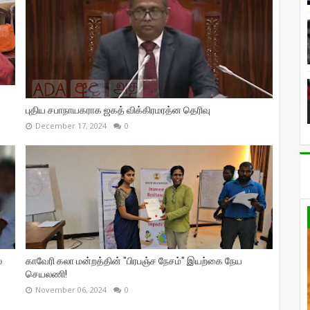
புதிய சபாநாயகராக ஜகத் விக்கிரமரத்ன தெரிவு
December 17, 2024
0
்
காவேரி கலா மன்றத்தின் "பிரபஞ்ச நேசம்" இயற்கை நேய
செயலணி!
November 06, 2024
0