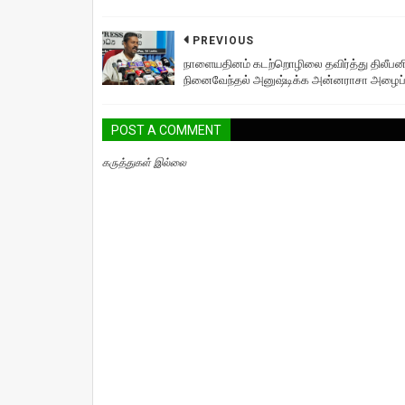
PREVIOUS
நாளையதினம் கடற்றொழிலை தவிர்த்து திலீபன
நினைவேந்தல் அனுஷ்டிக்க அன்னராசா அழைப்ப
POST A COMMENT
கருத்துகள் இல்லை