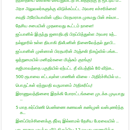
தந்தையை கொலை செய்துவிட்டு சடலத்திற்கு தீ மூட்டிய ம...
அரச அலுவலர்களுக்கு விடுக்கப்பட்ட அவசர எச்சரிக்கை!
சவுதி அரேபியாவின் புதிய பிரதமராக முகமது பின் சல்மா...
தேசிய சபையின் முதலாவது கூட்டம் நாளை!
ஜப்பானில் இருந்து ஜனாதிபதி பிறப்பித்துள்ள அவசர உத்...
நல்லுாரில் உள்ள தியாகி திலீபனின் நினைவேந்தல் துாபி...
ஜப்பானின் முன்னாள் பிரதமரின் அஞ்சலி நிகழ்வில் பங்க...
ஒற்றுமையில் மனிதர்களை மிஞ்சும் குரங்கு!
கஜிமாவத்தை பகுதியில் ஏற்பட்ட தீ விபத்தில் 80 வீடுக...
500 ரூபாவை எட்டவுள்ள பாணின் விலை - அதிர்ச்சியில் ம...
பொருட்கள் ஏற்றுமதி வருமானம் அதிகரிப்பு!
இராணுவத்தினரை இறக்கி போராட்டங்களை முடக்க முடியாது
...
5 மாத கர்ப்பிணி பெண்ணை கணவன் கண்முன் வன்புணர்ந்த
க...
இனப்பிரச்சினைக்கு தீர்வு இல்லாமல் தேசிய பேரவையில் ...
பாடசாலை முடிந்து வீடு திரும்பிய 12 வயது மாணவிக்கு ...