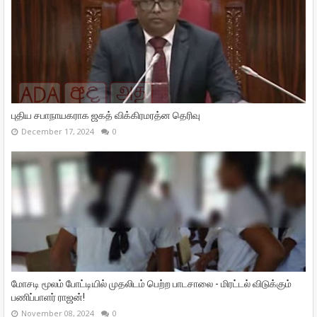
புதிய சபாநாயகராக ஜகத் விக்கிரமரத்ன தெரிவு
December 17, 2024
0
மோசடி மூலம் போட்டியில் முதலிடம் பெற்ற பாடசாலை - மிரட்டல் விடுக்கும்
பணிப்பாளர் ராஜன்!
November 08, 2024
0