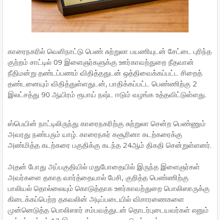
காரைநகரில் வெளிநாட்டு பெண் சுற்றுலா பயணியுடன் சேட்டை புரிந்த
குற்றம் சாட்டில் 09 இளைஞர்களுக்கு ஊர்காவற்துறை நீதவான்
நீதிமன்று தண்டப்பணம் விதித்ததுடன் ஒத்திவைக்கப்பட்ட சிறைத்
தண்டனையும் விதித்துள்ளதுடன், பாதிக்கப்பட்ட பெண்ணிற்கு 2
இலட்சத்து 90 ஆயிரம் ரூபாய் நஷ்ட ஈடும் வழங்க உத்தவிட்டுள்ளது.
ஸ்பெயின் நாட்டிலிருந்து காரைநகரிற்கு சுற்றுலா சென்ற பெண்ணும்
அவரது நண்பரும் யாழ். காரைநகர் கசூரினா கடற்கரைக்கு
அண்மித்த கடற்கரை பகுதிக்கு கடந்த 24ஆம் திகதி சென்றுள்ளனர்.
அதன் போது அப்பகுதியில் மதுபோதையில் இருந்த இளைஞர்கள்
அவர்களை தகாத வார்த்தையால் பேசி, குறித்த பெண்ணிற்கு
பாலியல் தொல்லையும் கொடுத்தாக ஊர்காவற்துறை பொலிஸாருக்கு
கிடைக்கப்பெற்ற தகவலின் அடிப்படையில் விசாரணைகளை
முன்னெடுத்த பொலிஸார் சம்பவத்துடன் தொடர்புடையவர்கள் எனும்