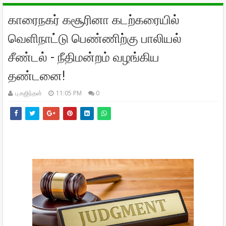
காரைநகர் கசூரினா கடற்கரையில்
வெளிநாட்டு பெண்ணிற்கு பாலியல்
சீண்டல் - நீதிமன்றம் வழங்கிய
தண்டனை!
பு.கஜிந்தன்
11:05 PM
0