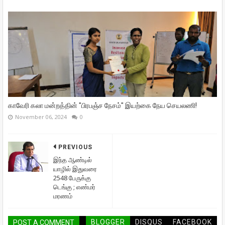
காவேரி கலா மன்றத்தின் "பிரபஞ்ச நேசம்" இயற்கை நேய செயலணி!
November 06, 2024
0
PREVIOUS
இந்த ஆண்டில்
யாழில் இதுவரை
2548 பேருக்கு
டெங்கு ; எண்மர்
மரணம்
BLOGGER
DISQUS
FACEBOOK
POST A COMMENT