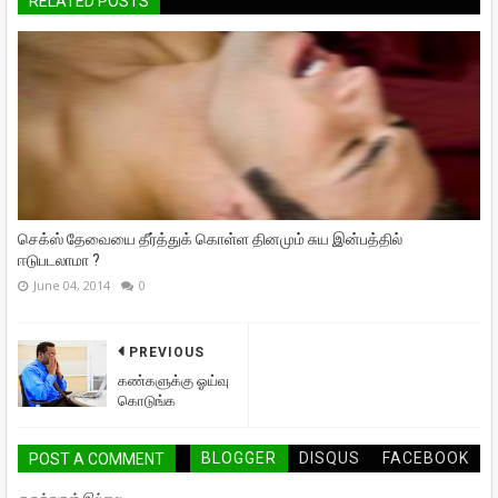
RELATED POSTS
செக்ஸ் தேவையை தீர்த்துக் கொள்ள தினமும் சுய இன்பத்தில்
ஈடுபடலாமா ?
June 04, 2014
0
PREVIOUS
கண்களுக்கு ஓய்வு
கொடுங்க
BLOGGER
DISQUS
FACEBOOK
POST A COMMENT