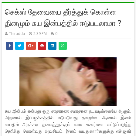
செக்ஸ் தேவையை தீர்த்துக் கொள்ள
தினமும் சுய இன்பத்தில் ஈடுபடலாமா ?
Thiraddu
2:39 PM
0
சுய இன்பம் என்பது ஒரு சாதாரண சமாதான நடவடிக்கையே ஆகும்.
அதனால் இப்பழக்கத்தில் ஈடுபடுவது தவறல்ல. ஆனால் இளம்
வயதில் அடிக்கடி தலைத்தூக்கும் காம உணர்வை கட்டுப்படுத்த
தெரிந்து கொள்வது அவசியம். இளம் வயதுகாரர்களுக்கு எச்.ஐ.வி