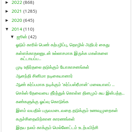
2022
(868)
►
2021
(1285)
►
2020
(645)
►
2014
(110)
▼
ஜூன்
(42)
▼
ஓடும் காரில் பெண் கற்பழிப்பு, தொழில் அதிபர் கைது
கள்ளக்காதலனுடன் உல்லாசமாக இருக்க மகள்களை
கட்டாயப்ப...
முடி உதிர்தலை தடுக்கும் யோகாசனங்கள்
ஆனந்தி சினிமா நடிகையானார்
ஆண் கர்ப்பமாக நடிக்கும் ‘கர்ப்பஸ்ரீமான்’ மலையாளப் ...
செக்ஸ் தேவையை தீர்த்துக் கொள்ள தினமும் சுய இன்பத்த...
கண்களுக்கு ஓய்வு கொடுங்க
இளம் வயதில் பருவமடைவதை தடுக்கும் உணவுமுறைகள்
கருச்சிதைவிற்கான காரணங்கள்
இதய நலம் காக்கும் மெல்லோட்டம் உடற்பயிற்சி