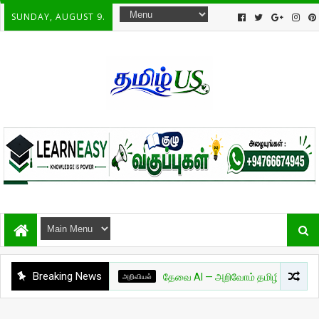
SUNDAY, AUGUST 9.
Breaking News
அறிவியல்
தேவை AI — அறிவோம் தமிழில்! - பாகம் 01