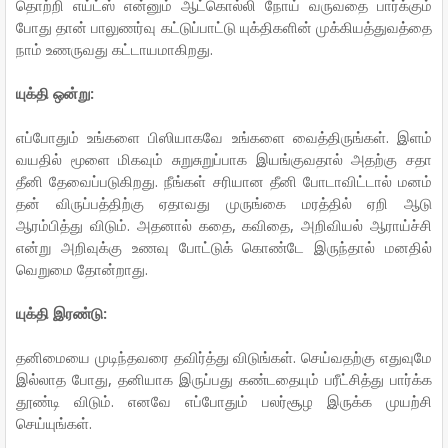
தொற்றி எய்ட்ஸ் என்னும் ஆட்கொல்லி நோய் வருவதை பார்க்கும்
போது தான் பாலுணர்வு கட்டுப்பாட்டு யுக்திகளின் முக்கியத்துவத்தை
நாம் உணருவது கட்டாயமாகிறது.
யுக்தி ஒன்று:
எப்போதும் உங்களை பிஸியாகவே உங்களை வைத்திருங்கள். இளம்
வயதில் மூளை மிகவும் சுறுசுறுப்பாக இயங்குவதால் அதற்கு சதா
தீனி தேவைப்படுகிறது. நீங்கள் சரியான தீனி போடாவிட்டால் மனம்
தன் விருப்பத்திற்கு ஏதாவது முருங்கை மரத்தில் ஏறி ஆடு
ஆரம்பித்து விடும். அதனால் கதை, கவிதை, அறிவியல் ஆராய்ச்சி
என்று அறிவுக்கு உணவு போட்டுக் கொண்டே இருந்தால் மனதில்
வெறுமை தோன்றாது.
யுக்தி இரண்டு:
தனிமையை முடிந்தவரை தவிர்த்து விடுங்கள். செய்வதற்கு எதுவுமே
இல்லாத போது, தனியாக இருப்பது கண்டதையும் பரீட்சித்து பார்க்க
தூண்டி விடும். எனவே எப்போதும் பலர்சூழ இருக்க முயற்சி
செய்யுங்கள்.