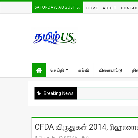
SATURDAY, AUGUST 8.
HOME
ABOUT
CONTAC
செய்தி
கல்வி
விளையாட்டு
தி
Breaking News
CFDA விருதுகள் 2014, ரிஹானாவி
Thiraddu
8:07 AM
0