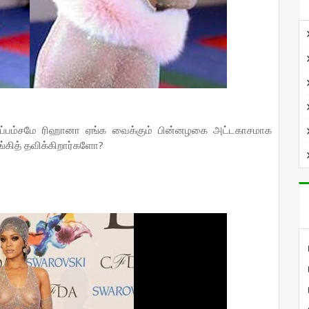
ப்பம்சமே ரிஹானா ஏங்க வைக்கும் பின்னழகை அட்டகாசமாக
ங்கித் தவிக்கிறார்களோ?