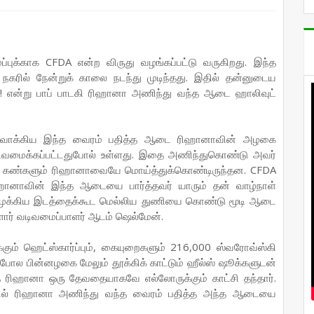
்புக்காக CFDA என்ற விருது வழங்கப்பட்டு வருகிறது. இந்த
் நகரில் நேன்றுக் காலை நடந்து முடிந்தது. இதில் தன்னுடைய
ள்! என்று பாப் பாடகி ரிஹானா அணிந்து வந்த ஆடை ஹாலிவுட்
ுவாக்கிய இந்த வைரம் பதித்த ஆடை ரிஹானாவின் அழகை
டிவமைக்கப்பட்டதுபோல் உள்ளது. இதை அணிந்துகொண்டு அவர்
டைய கண்களும் ரிஹானாவையே மொய்த்துக்கொண்டிருந்தன. CFDA
ரிஹானாவின் இந்த ஆடையை பார்த்தவர் யாரும் தன் வாழ்நாள்
ிய முக்கிய இடத்தைக்கூட மெல்லிய துணியை கொண்டு மூடி ஆடை
ள்ளார் வடிவமைப்பாளர் ஆடம் ஷெல்மேன்.
ம் ஹெட்ஸ்கார்ப்பும், கையுறைகளும் 216,000 ஸ்வரோவ்ஸ்கி
ேபோல பின்னழகை மேலும் தூக்கிக் காட்டும் ஹீல்ஸ் ஷூக்களுடன்
ிஹானா ஒரு தேவதையாகவே எல்லோருக்கும் காட்சி தந்தார்.
வில் ரிஹானா அணிந்து வந்த வைரம் பதித்த அந்த ஆடையை