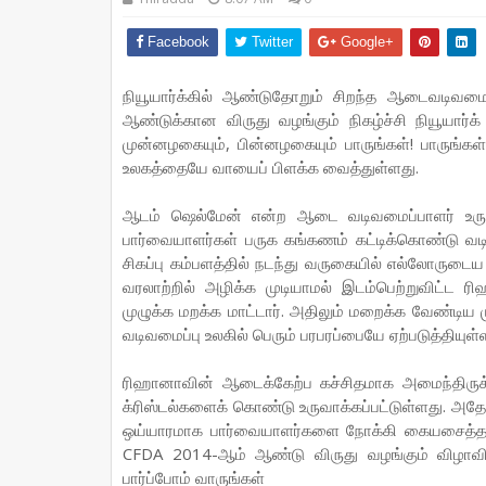
Facebook
Twitter
Google+
நியூயார்க்கில் ஆண்டுதோறும் சிறந்த ஆடைவடிவமைப
ஆண்டுக்கான விருது வழங்கும் நிகழ்ச்சி நியூயார்க
முன்னழகையும், பின்னழகையும் பாருங்கள்! பாருங்க
உலகத்தையே வாயைப் பிளக்க வைத்துள்ளது.
ஆடம் ஷெல்மேன் என்ற ஆடை வடிவமைப்பாளர் உர
பார்வையாளர்கள் பருக கங்கணம் கட்டிக்கொண்டு வ
சிகப்பு கம்பளத்தில் நடந்து வருகையில் எல்லோரு
வரலாற்றில் அழிக்க முடியாமல் இடம்பெற்றுவிட்ட 
முழுக்க மறக்க மாட்டார். அதிலும் மறைக்க வேண்ட
வடிவமைப்பு உலகில் பெரும் பரபரப்பையே ஏற்படுத்தியு
ரிஹானாவின் ஆடைக்கேற்ப கச்சிதமாக அமைந்திருக்கு
க்ரிஸ்டல்களைக் கொண்டு உருவாக்கப்பட்டுள்ளது. அத
ஒய்யாரமாக பார்வையாளர்களை நோக்கி கையசைத்த ர
CFDA 2014-ஆம் ஆண்டு விருது வழங்கும் விழா
பார்ப்போம் வாருங்கள்