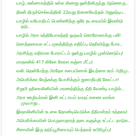
யாழ், சுன்னாகத்தில் உள்ள கிணறு ஒன்றிலிருந்து ஆணொரு...
நீலன் திருச்செல்வத்தின் 22வது நினைவேந்தல் அனுஷ்டிப...
யாழில் வயோதிபப் பெண்ணிற்கு ஒரே தடவையில் இரண்டு
தடு...
யாழில் அரச உத்தியோகத்தர் ஒருவர் கொரோனாக்கு பலி!
கொத்தலாவல சட்டமூலத்திற்கு எதிர்ப்பு தெரிவித்து போர...
அரசிற்கு எதிரான போராட்டம் ஒன்று யாழில் முன்னெடுப்பு!
மாதகலில் 417 கிலோ கேரள கஞ்சா மீட்பு!
வலி. தென்மேற்கு பிரதேச சபையினால் இயற்கை உரம் அறிமு...
அமெரிக்கா ரேஞ்சுக்கு யோசிக்கும் ஜனாதிபதி கோட்டா!
சிறுமி ஹிஸாலினியின் மரணத்திற்கு நீதி வேண்டி யாழில்...
அரச ஊழியர்கள் இனி கட்டாயம் வரதட்சணை வாங்க
முடியாது...
இஷாலினியின் உடலை தோண்டியெடுக்க நீதிமன்றம் உத்தரவு!
அமெரிக்காவின் பொருளாதாரத் தடைகளுக்கு உட்பட்ட நாடுக...
சீனாவின் இரு தடுப்பூசியையும் பெற்றவர் உயிரிழப்பு!