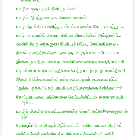
யாழின் ஒரு பகுதி திடீர் முடக்கம்!
யாழில் ஆபத்தான கொரோனா வைரஸ்!
யாழ். நோக்கி பயணித்த முச்சக்கர வண்டி கோர விபத்து- ...
யாழ். மாவடியில் சௌபாக்கியா கிராமத்தின் அங்குரார்ப்...
உலகில் வேறு எந்த ஜனாதிபதியும் இப்படி செய்ததில்லை -...
நீச்சல் குளத்தில் ஆண் நண்பருடன் கும்மாளம் போட்ட கா...
இன்னமும் திருமணம் நடக்கவில்லை என்ற ஏக்கத்தில் வாலி...
பிரான்ஸில் உயரிய விருதினை பெற்ற யாழ் யுவதி சுவஸ்திகா!
இரண்டு பிள்ளைகளின் தந்தையொருவர் சடலமாக மீட்பு!
"குக்கூ குக்கூ" புகழ் பாடகி யாழ்ப்பாணத்தை சேர்ந்தவரா?
கோட்டாபயவை படுகொலை செய்யத்திட்டம்- கைதான நபர்
அம்ப...
யாழில் பெண்ணை கட்டியணைத்த வெளிநாட்டு இளைஞனால்
ஏற்ப...
கொழும்பில் மாபெரும் ஆர்ப்பாட்டம்! பாரிய வாகன நெரிசல்
தமிழ் மக்கள் மாத்திரமல்ல சிங்கள மக்களும் பட்டினிச்...