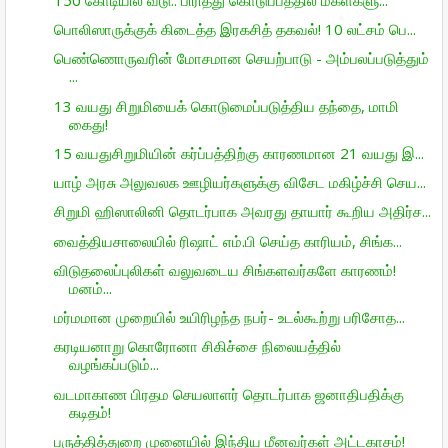
பொலிஸாருக்குக் கிடைத்த இரகசித் தகவல்! 10 லட்சம் பெ...
பெண்ணொருவரின் மோசமான செயற்பாடு - அம்பலப்படுத்தும்
...
13 வயது சிறுமியைக் கொடுமைப்படுத்திய தந்தை, மாமி
கைது!
15 வயதுசிறுமியின் கர்ப்பத்திற்கு காரணமான 21 வயது இ...
யாழ் அரசு அலுவலக ஊழியர்களுக்கு விசேட மகிழ்ச்சி செய...
சிறுமி ஹிஸாலினி தொடர்பாக அவரது தாயார் கூறிய அதிர்ச...
வைத்தியசாலையில் ரிஷாட் எம்.பி செய்த காரியம், சிங்க...
விடுதலைப்புலிகள் வலுவடைய சிங்களவர்களே காரணம்!
மனம்...
மர்மமான முறையில் உயிரிழந்த நபர்- உடல்கூற்று பரிசோத...
கரடியனாறு கொரோனா சிகிச்சை நிலையத்தில்
வழங்கப்படும்...
வடமாகாண பிரதம செயலாளர் தொடர்பாக ஜனாதிபதிக்கு
கடிதம்!
பருத்தித்துறை முனையில் இந்திய மீனவர்கள் அட்டகாசம்!