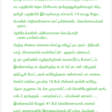
வடபகுதியில் தொடர்ச்சியாக தாக்குதலுக்குள்ளாகும் கிற...
தமிழர் பகுதியில் இப்படியொரு சம்பவம்; 14 வயது சிறும...
பொலிஸ் அதிகாரிகளாக காட்டிக்கொண்ட கொள்ளையர்கள்
மூவர...
ஆசிரியர்களின் படுமோசமான செயற்பாடு!
பகடையாக்கப்படும...
பிறந்த சிசுவை கொலை செய்து எரியூட்டிய தாய்- நீதிமன்...
யாழ். மீசாலையில் வாள்வெட்டு! - ஒருவர் படுகாயம்
ஐ. நா முன்றலில் ஈழத்தமிழர்கள் கவனயீர்ப்பு போராட்டம்
இலங்கைக்கு கடத்தவிருந்த கடல் அட்டைகள் பறிமுதல்
தடுப்பூசி போட்டதால் உயிரிழந்தாரா சுன்னாகம் பாடசாலை...
செல்பி எடுக்க முயன்ற 16 பேர் மின்னல் தாக்கி உயிரிழ...
ஆவா குழுவை அடக்க முடியாவிட்டால் வெளியேறுங்கள் நாங்...
ஈஸ்டர் தாக்குதல் - மறைக்கப்பட்ட மர்மங்கள் ஏராளம் -...
இலங்கையில் மேலும் 41 பேர் கொரோனாவால் மரணம்
யாழ். காரைநகரில் இராணுவத்தால் வீட்டிற்கு அடிக்கல் ...