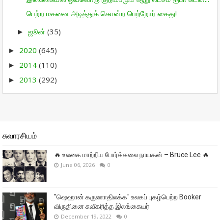
பெற்ற மகனை அடித்துக் கொன்ற பெற்றோர் கைது!
ஜூன்
(35)
►
2020
(645)
►
2014
(110)
►
2013
(292)
►
சுவாரசியம்
🔥 உலகை மாற்றிய போர்க்கலை நாயகன் – Bruce Lee 🔥
June 06, 2026
0
"ஷெஹான் கருணாதிலக்க" உலகப் புகழ்பெற்ற Booker
விருதினை சுவீகரித்த இலங்கையர்
December 19, 2022
0