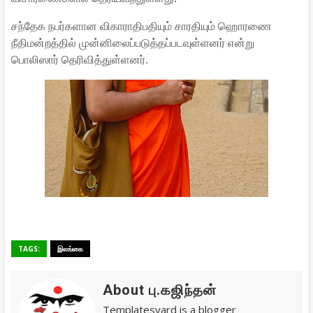
சந்தேக நபர்களான விகாராதிபதியும் சாரதியும் ஹொரணை
நீதிமன்றத்தில் முன்னிலைப்படுத்தப்படவுள்ளனர் என்று
பொலிஸார் தெரிவித்துள்ளனர்.
TAGS:
இலங்கை
About பு.கஜிந்தன்
Templatesyard is a blogger