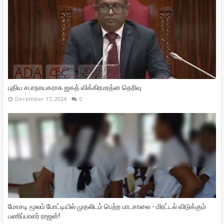
புதிய சபாநாயகராக ஜகத் விக்கிரமரத்ன தெரிவு
December 17, 2024
0
மோசடி மூலம் போட்டியில் முதலிடம் பெற்ற பாடசாலை - மிரட்டல் விடுக்கும்
பணிப்பாளர் ராஜன்!