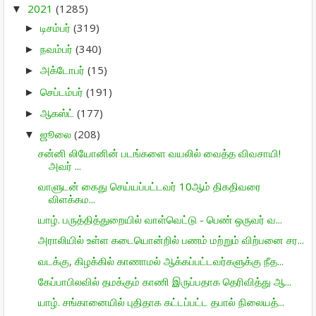
2021
(1285)
▼
டிசம்பர்
(319)
►
நவம்பர்
(340)
►
அக்டோபர்
(15)
►
செப்டம்பர்
(191)
►
ஆகஸ்ட்
(177)
►
ஜூலை
(208)
▼
சன்னி லியோனின் படங்களை வயலில் வைத்த விவசாயி!
அவர் ...
வாளுடன் கைது செய்யப்பட்டவர் 10ஆம் திகதிவரை
விளக்கம...
யாழ். பருத்தித்துறையில் வாள்வெட்டு - பெண் ஒருவர் வ...
அராலியில் உள்ள கடையொன்றில் பணம் மற்றும் விற்பனை சர...
வடக்கு, கிழக்கில் காணாமல் ஆக்கப்பட்டவர்களுக்கு நீத...
கேப்பாபிலவில் தமக்கும் காணி இருப்பதாக தெரிவித்து ஆ...
யாழ். சங்கானையில் புதிதாக கட்டப்பட்ட தபால் நிலையத்...