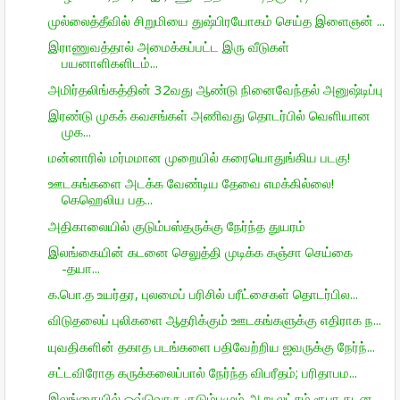
முல்லைத்தீவில் சிறுமியை துஷ்பிரயோகம் செய்த இளைஞன் ...
இராணுவத்தால் அமைக்கப்பட்ட இரு வீடுகள்
பயனாளிகளிடம்...
அமிர்தலிங்கத்தின் 32வது ஆண்டு நினைவேந்தல் அனுஷ்டிப்பு
இரண்டு முகக் கவசங்கள் அணிவது தொடர்பில் வெளியான
முக...
மன்னாரில் மர்மமான முறையில் கரையொதுங்கிய படகு!
ஊடகங்களை அடக்க வேண்டிய தேவை எமக்கில்லை!
கெஹெலிய பத...
அதிகாலையில் குடும்பஸ்தருக்கு நேர்ந்த துயரம்
இலங்கையின் கடனை செலுத்தி முடிக்க கஞ்சா செய்கை
-தயா...
க.பொ.த உயர்தர, புலமைப் பரிசில் பரீட்சைகள் தொடர்பில...
விடுதலைப் புலிகளை ஆதரிக்கும் ஊடகங்களுக்கு எதிராக ந...
யுவதிகளின் தகாத படங்களை பதிவேற்றிய ஐவருக்கு நேர்ந்...
சட்டவிரோத கருக்கலைப்பால் நேர்ந்த விபரீதம்; பரிதாபம...
இலங்கையில் ஒவ்வொரு குடும்பமும் ஆறு லட்சம் ரூபா கடன...