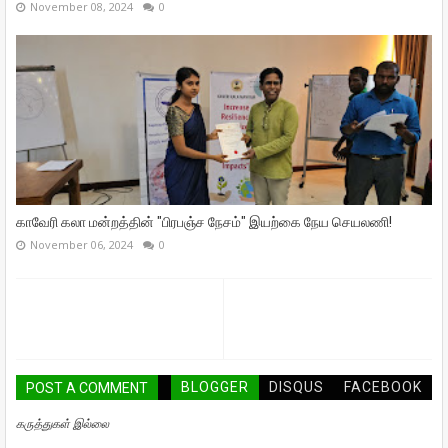
November 08, 2024
0
காவேரி கலா மன்றத்தின் "பிரபஞ்ச நேசம்" இயற்கை நேய செயலணி!
November 06, 2024
0
BLOGGER
DISQUS
FACEBOOK
POST A COMMENT
கருத்துகள் இல்லை