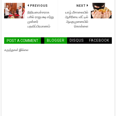
PREVIOUS
NEXT
நிதியமைச்சராக
யாழ்.மீசாலையில்
பசில் ராஜபக்ஷ சற்று
ஆசிரியை வீட்டில்
முன்னர்
ஆயுதமுனையில்
பதவிப்பிரமாணம்
கொள்ளை
BLOGGER
DISQUS
FACEBOOK
POST A COMMENT
கருத்துகள் இல்லை