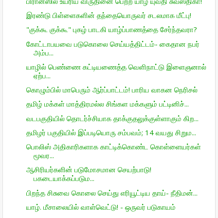
பிரான்ஸில் உயரிய விருதினை பெற்ற யாழ் யுவதி சுவஸ்திகா!
இரண்டு பிள்ளைகளின் தந்தையொருவர் சடலமாக மீட்பு!
"குக்கூ குக்கூ" புகழ் பாடகி யாழ்ப்பாணத்தை சேர்ந்தவரா?
கோட்டாபயவை படுகொலை செய்யத்திட்டம்- கைதான நபர்
அம்ப...
யாழில் பெண்ணை கட்டியணைத்த வெளிநாட்டு இளைஞனால்
ஏற்ப...
கொழும்பில் மாபெரும் ஆர்ப்பாட்டம்! பாரிய வாகன நெரிசல்
தமிழ் மக்கள் மாத்திரமல்ல சிங்கள மக்களும் பட்டினிச்...
வடபகுதியில் தொடர்ச்சியாக தாக்குதலுக்குள்ளாகும் கிற...
தமிழர் பகுதியில் இப்படியொரு சம்பவம்; 14 வயது சிறும...
பொலிஸ் அதிகாரிகளாக காட்டிக்கொண்ட கொள்ளையர்கள்
மூவர...
ஆசிரியர்களின் படுமோசமான செயற்பாடு!
பகடையாக்கப்படும...
பிறந்த சிசுவை கொலை செய்து எரியூட்டிய தாய்- நீதிமன்...
யாழ். மீசாலையில் வாள்வெட்டு! - ஒருவர் படுகாயம்