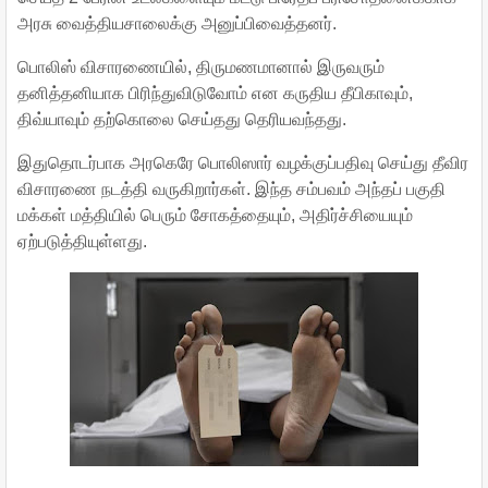
அரசு வைத்தியசாலைக்கு அனுப்பிவைத்தனர்.
பொலிஸ் விசாரணையில், திருமணமானால் இருவரும்
தனித்தனியாக பிரிந்துவிடுவோம் என கருதிய தீபிகாவும்,
திவ்யாவும் தற்கொலை செய்தது தெரியவந்தது.
இதுதொடர்பாக அரகெரே பொலிஸார் வழக்குப்பதிவு செய்து தீவிர
விசாரணை நடத்தி வருகிறார்கள். இந்த சம்பவம் அந்தப் பகுதி
மக்கள் மத்தியில் பெரும் சோகத்தையும், அதிர்ச்சியையும்
ஏற்படுத்தியுள்ளது.