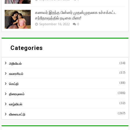
கணவர் இறந்த பின்னர் முதன்முதலாக உச்சக்கட்ட
சந்தோஷத்தில் நடிகை மீனா!
September 16, 2022
0
Categories
(34)
அறிவியல்
(57)
சுவாரசியம்
(88)
செய்தி
(386)
திரையுலகம்
(32)
வாழ்வியல்
(267)
விளையாட்டு