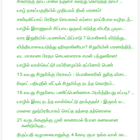
சிசுவிற்கு தாய் பாலில் நஞ்சை கலந்து கொடுத்த தாய்! ...
யாழ் நகரப்பகுதியில் முதியவர் திடீர் மரணம்!
சண்டிலிப்பாய் பிரதேச செயலகம் எம்மை நாய்போல வழிநடத்...
யாழில் இராணுவச் சிப்பாய ஒருவர் எடுத்த விபரீத முடிவ...
வார இறுதியில் பயணக்கட்டுப்பாடு ? பொலிஸார் விடுத்து...
வித்தியாவையடுத்து ஹிஷாலினியா? சிறுமியின் மரணத்திற்...
வட மாகாண பிரதம செயலாளராக சமன் பந்துலசேன!
யாழில் வாள்வெட்டு! மயிரிழையில் தப்பினார் பெண்
15 வயது சிறுமிக்கு பிரசவம் - பொலிஸாரின் துரித விசா...
ரிஷாட் பதியுதீன் வீட்டில் சிறுமிக்கு நடந்த கொடூரம்...
16 வயது சிறுமியை பணிப்பெண்ணாக அமர்த்தியது எப்படி? ...
யாழில் இரவு நடந்த வாள்வெட்டு தாக்குதல்! - இருவர் வ...
மகளை துஷ்பிரயோகம் செய்த தந்தை தற்கொலை
21 வருடங்களுக்கு முன் காணாமல் போன கணவனை
கண்டுபிடித...
திருப்பதி ஏழுமலையானுக்கு 4 கோடி ரூபா தங்க வாள் கா...