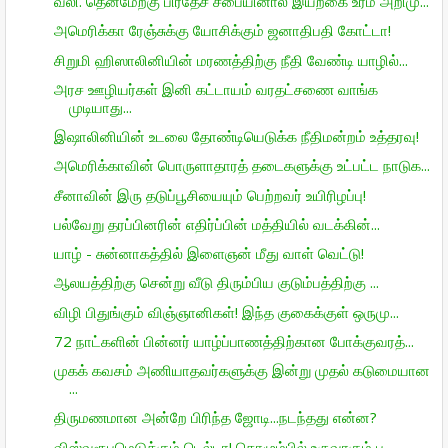
வலி. தென்மேற்கு பிரதேச சபையினால் இயற்கை உரம் அறிமு...
அமெரிக்கா ரேஞ்சுக்கு யோசிக்கும் ஜனாதிபதி கோட்டா!
சிறுமி ஹிஸாலினியின் மரணத்திற்கு நீதி வேண்டி யாழில்...
அரச ஊழியர்கள் இனி கட்டாயம் வரதட்சணை வாங்க
முடியாது...
இஷாலினியின் உடலை தோண்டியெடுக்க நீதிமன்றம் உத்தரவு!
அமெரிக்காவின் பொருளாதாரத் தடைகளுக்கு உட்பட்ட நாடுக...
சீனாவின் இரு தடுப்பூசியையும் பெற்றவர் உயிரிழப்பு!
பல்வேறு தரப்பினரின் எதிர்ப்பின் மத்தியில் வடக்கின்...
யாழ் - சுன்னாகத்தில் இளைஞன் மீது வாள் வெட்டு!
ஆலயத்திற்கு சென்று வீடு திரும்பிய குடும்பத்திற்கு ...
விழி பிதுங்கும் விஞ்ஞானிகள்! இந்த குகைக்குள் ஒருமு...
72 நாட்களின் பின்னர் யாழ்ப்பாணத்திற்கான போக்குவரத்...
முகக் கவசம் அணியாதவர்களுக்கு இன்று முதல் கடுமையான
...
திருமணமான அன்றே பிரிந்த ஜோடி...நடந்தது என்ன?
விஸ்வரூபமெடுக்கும் டெல்டா! கொழும்பில் உருவாகும் பு...