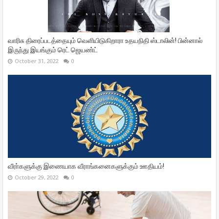
வாரிசு திரைப்படத்தையும் வெளியிடுகிறாரா உதயநிதி ஸ்டாலின்! பின்னால்
இருந்து இயங்கும் ரெட் ஜெயண்ட்
October 31, 2022
0
வீரா்களுக்கு இணையாக வீராங்கனைகளுக்கும் ஊதியம்!
October 29, 2022
0