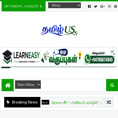
SATURDAY, AUGUST 8.
Breaking News
அறிவியல்
தேவை AI — அறிவோம் தமிழில்! - பாகம் 01