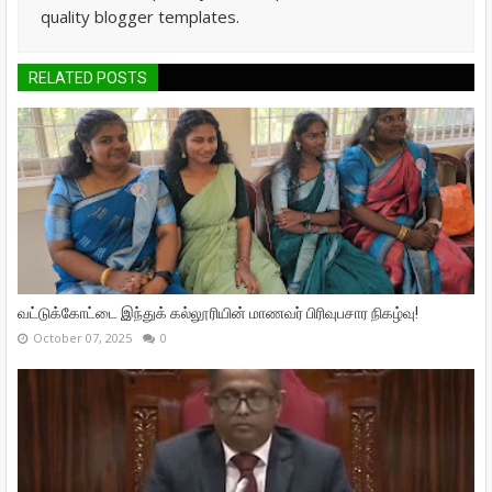
quality blogger templates.
RELATED POSTS
வட்டுக்கோட்டை இந்துக் கல்லூரியின் மாணவர் பிரிவுபசார நிகழ்வு!
October 07, 2025
0