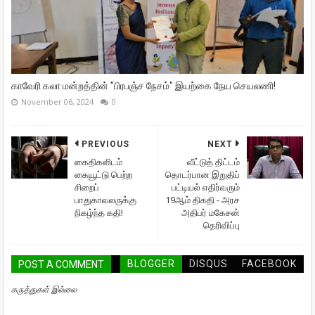
காவேரி கலா மன்றத்தின் "பிரபஞ்ச நேசம்" இயற்கை நேய செயலணி!
November 06, 2024
0
PREVIOUS
NEXT
கைதிகளிடம்
வீட்டுத் திட்டம்
கையூட்டு பெற்ற
தொடர்பான இறுதிப்
சிறைப்
பட்டியல் எதிர்வரும்
பாதுகாவலருக்கு
19ஆம் திகதி - அரச
நிகழ்ந்த கதி!
அதிபர் மகேசன்
தெரிவிப்பு
BLOGGER
DISQUS
FACEBOOK
POST A COMMENT
கருத்துகள் இல்லை