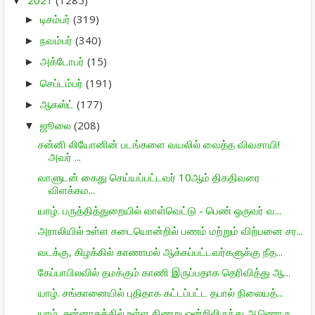
2021
(1285)
▼
டிசம்பர்
(319)
►
நவம்பர்
(340)
►
அக்டோபர்
(15)
►
செப்டம்பர்
(191)
►
ஆகஸ்ட்
(177)
►
ஜூலை
(208)
▼
சன்னி லியோனின் படங்களை வயலில் வைத்த விவசாயி!
அவர் ...
வாளுடன் கைது செய்யப்பட்டவர் 10ஆம் திகதிவரை
விளக்கம...
யாழ். பருத்தித்துறையில் வாள்வெட்டு - பெண் ஒருவர் வ...
அராலியில் உள்ள கடையொன்றில் பணம் மற்றும் விற்பனை சர...
வடக்கு, கிழக்கில் காணாமல் ஆக்கப்பட்டவர்களுக்கு நீத...
கேப்பாபிலவில் தமக்கும் காணி இருப்பதாக தெரிவித்து ஆ...
யாழ். சங்கானையில் புதிதாக கட்டப்பட்ட தபால் நிலையத்...
யாழ், சுன்னாகத்தில் உள்ள கிணறு ஒன்றிலிருந்து ஆணொரு...