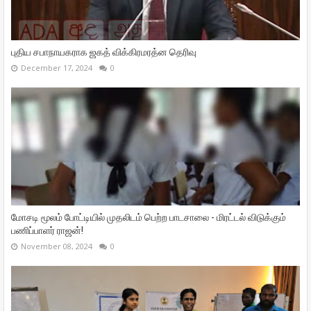
புதிய சபாநாயகராக ஜகத் விக்கிரமரத்ன தெரிவு
December 17, 2024
0
மோசடி மூலம் போட்டியில் முதலிடம் பெற்ற பாடசாலை - மிரட்டல் விடுக்கும்
பணிப்பாளர் ராஜன்!
November 08, 2024
0