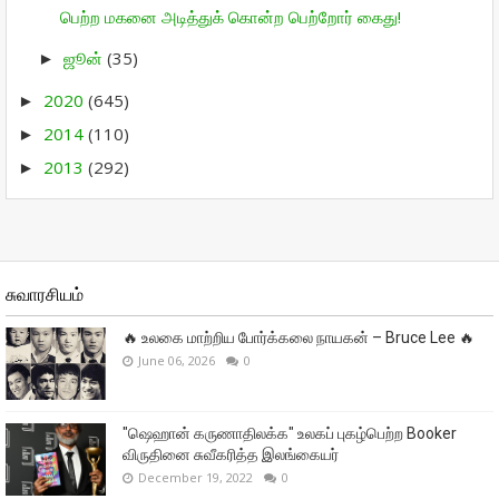
பெற்ற மகனை அடித்துக் கொன்ற பெற்றோர் கைது!
ஜூன்
(35)
►
2020
(645)
►
2014
(110)
►
2013
(292)
►
சுவாரசியம்
🔥 உலகை மாற்றிய போர்க்கலை நாயகன் – Bruce Lee 🔥
June 06, 2026
0
"ஷெஹான் கருணாதிலக்க" உலகப் புகழ்பெற்ற Booker
விருதினை சுவீகரித்த இலங்கையர்
December 19, 2022
0