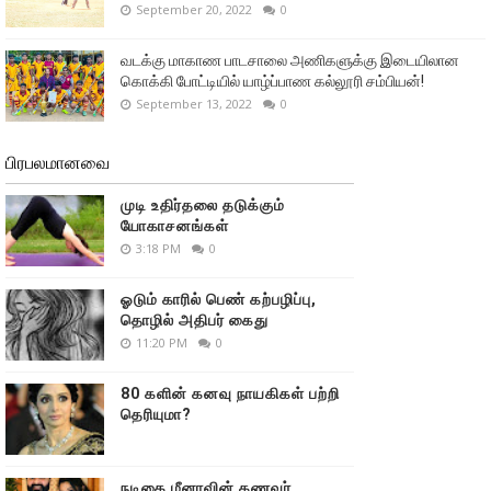
September 20, 2022
0
வடக்கு மாகாண பாடசாலை அணிகளுக்கு இடையிலான
கொக்கி போட்டியில் யாழ்ப்பாண கல்லூரி சம்பியன்!
September 13, 2022
0
பிரபலமானவை
முடி உதிர்தலை தடுக்கும்
யோகாசனங்கள்
3:18 PM
0
ஓடும் காரில் பெண் கற்பழிப்பு,
தொழில் அதிபர் கைது
11:20 PM
0
80 களின் கனவு நாயகிகள் பற்றி
தெரியுமா?
நடிகை மீனாவின் கணவர்