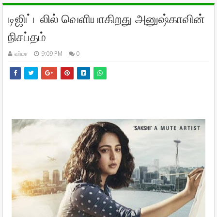
டிஜிட்டலில் வெளியாகிறது அனுஷ்காவின்
நிசப்தம்
வர்மா
9:09 PM
0