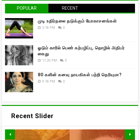
POPULAR
RECENT
முடி உதிர்தலை தடுக்கும் யோகாசனங்கள்
3:18 PM
0
ஓடும் காரில் பெண் கற்பழிப்பு, தொழில் அதிபர்
கைது
11:20 PM
0
80 களின் கனவு நாயகிகள் பற்றி தெரியுமா?
9:18 PM
0
Recent Slider