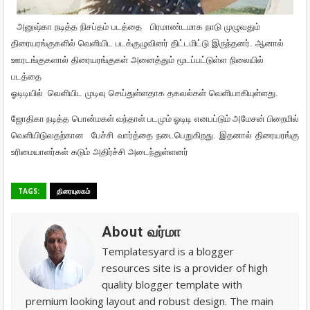
அனுஷ்கா நடித்த நிசப்தம் படத்தை
பிரமாண்டமாக
நாடு
முழுவதும்
திரையரங்குகளில்
வெளியிட
படக்குழுவினர்
திட்டமிட்டு
இருந்தனர்
.
ஆனால்
ஊரடங்குகளால்
திரையரங்குகள்
அனைத்தும்
மூடப்பட்டுள்ள
நிலையில்
படத்தை
ஓடிடியில்
வெளியிட
முடிவு
செய்துள்ளதாக
தகவல்கள்
வெளியாகியுள்ளது
.
ஜோதிகா நடித்த பொன்மகள் வந்தாள் படமும் ஓடிடி எனபப்டும் அமேசன் பிறைமில்
வெளியிடுவதற்கான
பேச்சி வார்த்தை நடைபெறுகிறது. இதனால் திரையரங்கு
உரிமையாளர்கள்
கடும்
அதிர்ச்சி
அடைந்துள்ளனர்
TAGS:
திரையுலகம்
About வர்மா
Templatesyard is a blogger
resources site is a provider of high
quality blogger template with
premium looking layout and robust design. The main