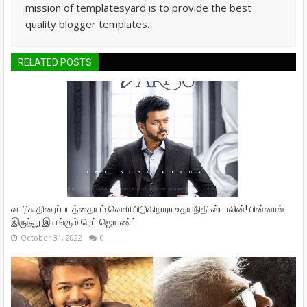
mission of templatesyard is to provide the best
quality blogger templates.
RELATED POSTS
வாரிசு திரைப்படத்தையும் வெளியிடுகிறாரா உதயநிதி ஸ்டாலின்! பின்னால்
இருந்து இயங்கும் ரெட் ஜெயண்ட்
October 31, 2022
0