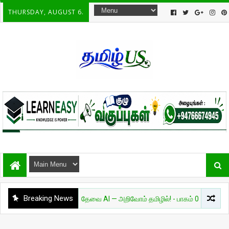
THURSDAY, AUGUST 6.
Breaking News
அறிவியல்
தேவை AI — அறிவோம் தமிழில்! - பாகம் 01
சுவாரசி