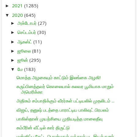
2021
(1285)
►
2020
(645)
▼
அக்டோபர்
(27)
►
செப்டம்பர்
(30)
►
ஆகஸ்ட்
(11)
►
ஜூலை
(81)
►
ஜூன்
(295)
►
மே
(183)
▼
மொத்த அழகையும் காட்டும் இலங்கை அழகி!
கருப்பினத்தவர் கொலையால் கலவர பூமியாக மாறும்
அமெரிக்கா
அதிகம் சம்பாதிக்கும் வீரர்கள் பட்டியலில் முதலிடம் ...
விஜய், தனுஷ் படத்தை பாராட்டிய பாலிவுட் பிரபலம்
பாகிஸ்தான் முயற்சியை முறியடித்த மாலைதீவு
கம்பீரின் வீட்டில் கார் திருட்டு
மன்னிப்பு கேட்ட பொன்மகள் வந்தாள் பட இயக்குனர்