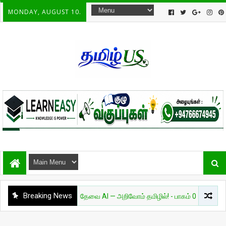
MONDAY, AUGUST 10.
Breaking News
அறிவியல்
தேவை AI — அறிவோம் தமிழில்! - பாகம் 01
சுவாரசிய