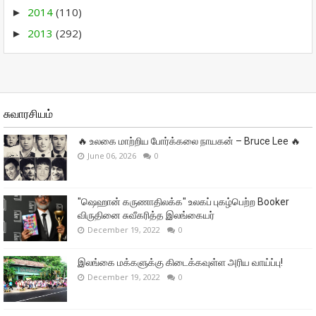
2014
(110)
►
2013
(292)
►
சுவாரசியம்
🔥 உலகை மாற்றிய போர்க்கலை நாயகன் – Bruce Lee 🔥
June 06, 2026
0
"ஷெஹான் கருணாதிலக்க" உலகப் புகழ்பெற்ற Booker
விருதினை சுவீகரித்த இலங்கையர்
December 19, 2022
0
இலங்கை மக்களுக்கு கிடைக்கவுள்ள அரிய வாய்ப்பு!
December 19, 2022
0