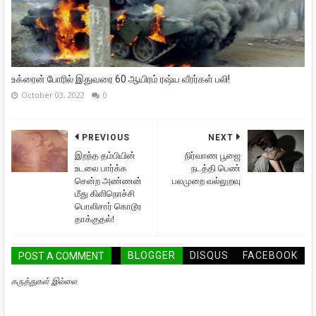
உக்ரைன் போரில் இதுவரை 60 ஆயிரம் ரஷ்ய வீரர்கள் பலி!
October 03, 2022
0
PREVIOUS
NEXT
இறந்த தம்பியின்
நிர்வாண பூஜை
உடலை பார்க்க
நடத்தி பெண்
சென்ற அண்ணன்
பலமுறை வல்லுறவு
மீது கிளிநொச்சி
பொலிசார் கொடூர
தாக்குதல்!
BLOGGER
DISQUS
FACEBOOK
POST A COMMENT
கருத்துகள் இல்லை