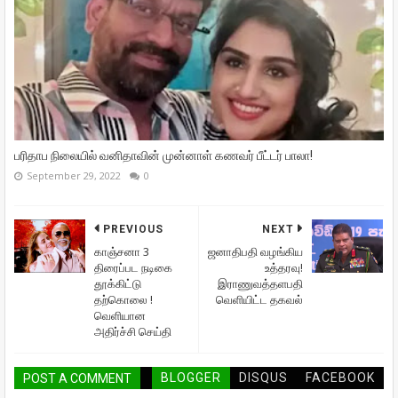
பரிதாப நிலையில் வனிதாவின் முன்னாள் கணவர் பீட்டர் பாலா!
September 29, 2022
0
PREVIOUS
NEXT
காஞ்சனா 3
ஜனாதிபதி வழங்கிய
திரைப்பட நடிகை
உத்தரவு!
தூக்கிட்டு
இராணுவத்தளபதி
தற்கொலை !
வெளியிட்ட தகவல்
வெளியான
அதிர்ச்சி செய்தி
BLOGGER
DISQUS
FACEBOOK
POST A COMMENT