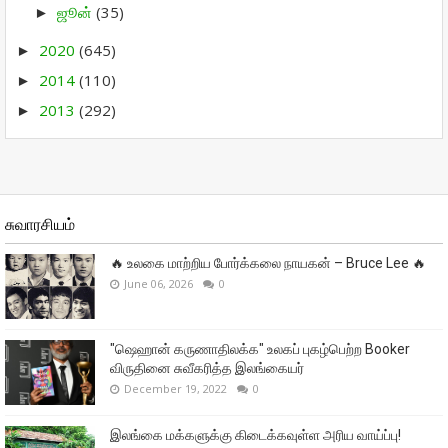
ஜூன்
(35)
►
2020
(645)
►
2014
(110)
►
2013
(292)
►
சுவாரசியம்
🔥 உலகை மாற்றிய போர்க்கலை நாயகன் – Bruce Lee 🔥
June 06, 2026
0
"ஷெஹான் கருணாதிலக்க" உலகப் புகழ்பெற்ற Booker
விருதினை சுவீகரித்த இலங்கையர்
December 19, 2022
0
இலங்கை மக்களுக்கு கிடைக்கவுள்ள அரிய வாய்ப்பு!