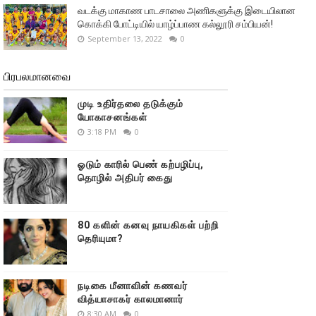
வடக்கு மாகாண பாடசாலை அணிகளுக்கு இடையிலான
கொக்கி போட்டியில் யாழ்ப்பாண கல்லூரி சம்பியன்!
September 13, 2022
0
பிரபலமானவை
முடி உதிர்தலை தடுக்கும்
யோகாசனங்கள்
3:18 PM
0
ஓடும் காரில் பெண் கற்பழிப்பு,
தொழில் அதிபர் கைது
80 களின் கனவு நாயகிகள் பற்றி
தெரியுமா?
நடிகை மீனாவின் கணவர்
வித்யாசாகர் காலமானார்
8:30 AM
0