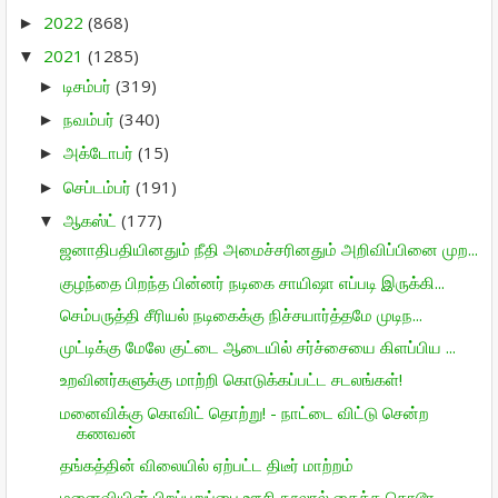
2022
(868)
►
2021
(1285)
▼
டிசம்பர்
(319)
►
நவம்பர்
(340)
►
அக்டோபர்
(15)
►
செப்டம்பர்
(191)
►
ஆகஸ்ட்
(177)
▼
ஜனாதிபதியினதும் நீதி அமைச்சரினதும் அறிவிப்பினை முற...
குழந்தை பிறந்த பின்னர் நடிகை சாயிஷா எப்படி இருக்கி...
செம்பருத்தி சீரியல் நடிகைக்கு நிச்சயார்த்தமே முடிந...
முட்டிக்கு மேலே குட்டை ஆடையில் சர்ச்சையை கிளப்பிய ...
உறவினர்களுக்கு மாற்றி கொடுக்கப்பட்ட சடலங்கள்!
மனைவிக்கு கொவிட் தொற்று! - நாட்டை விட்டு சென்ற
கணவன்
தங்கத்தின் விலையில் ஏற்பட்ட திடீர் மாற்றம்
மனைவியின் பிறப்புறுப்பை ஊசி நூலால் தைத்த கொடூர