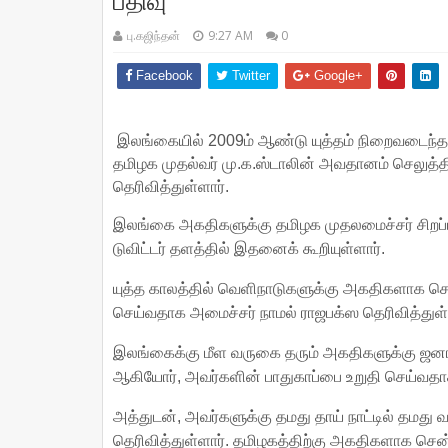
பதிவு
பு.கஜிந்தன்
9:27 AM
0
Facebook
Twitter
Google+
இலங்கையில் 2009ம் ஆண்டு யுத்தம் நிறைவடைந்த
தமிழக முதல்வர் மு.க.ஸ்டாலின் அவதானம் செலுத
தெரிவித்துள்ளார்.
இலங்கை அகதிகளுக்கு தமிழக முதலமைச்சர் சிறப
டுவிட்டர் தளத்தில் இதனைக் கூறியுள்ளார்.
யுத்த காலத்தில் வெளிநாடுகளுக்கு அகதிகளாக சென்ற
செய்வதாக அமைச்சர் நாமல் ராஜபக்ஸ தெரிவித்துள்
இலங்கைக்கு மீள வருகை தரும் அகதிகளுக்கு ஜனாத
ஆகியோர், அவர்களின் பாதுகாப்பை உறுதி செய்வதாகவும
அத்துடன், அவர்களுக்கு தமது தாய் நாட்டில் தமது 
தெரிவித்துள்ளார். தமிழகத்திற்கு அகதிகளாக ச