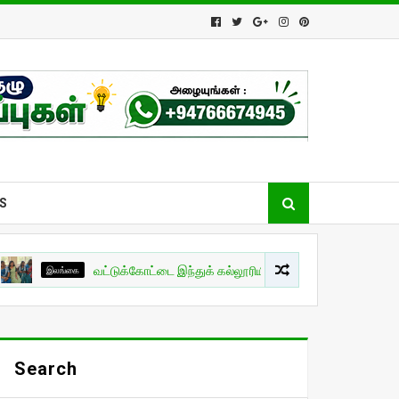
S
இலங்கை
வட்டுக்கோட்டை இந்துக் கல்லூரியின் மாணவர் பிரிவுபசார நிகழ்வு!
Search