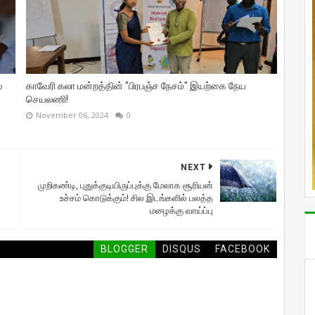
்
காவேரி கலா மன்றத்தின் "பிரபஞ்ச நேசம்" இயற்கை நேய
செயலணி!
November 06, 2024
0
NEXT
முறிகண்டி, புதுக்குடியிருப்புக்கு மேலாக சூரியன்
உச்சம் கொடுக்கும்! சில இடங்களில் பலத்த
மழைக்கு வாய்ப்பு
BLOGGER
DISQUS
FACEBOOK