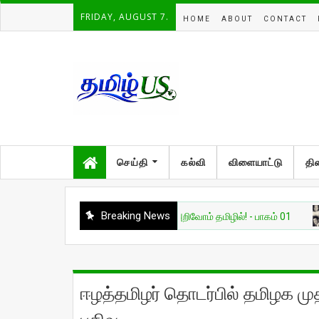
FRIDAY, AUGUST 7.
HOME
ABOUT
CONTACT
செய்தி
கல்வி
விளையாட்டு
தி
Breaking News
அறிவியல்
தேவை AI — அறிவோம் தமிழில்! - பாகம் 01
சுவ
ஈழத்தமிழர் தொடர்பில் தமிழக முத