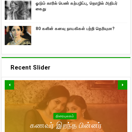
ஓடும் காரில் பெண் கற்பழிப்பு, தொழில் அதிபர்
கைது
80 களின் கனவு நாயகிகள் பற்றி தெரியுமா?
Recent Slider
வாரிசு திரைப்படத்தையும்
திரையுலகம்
வெளியிடுகிறாரா உதயநிதி ஸ்டாலின்!
உலகம் முழுவதும் கார்த்தியின்
கணவர் இறந்த பின்னர்