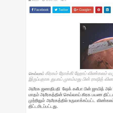
Facebook
Twitter
Google+
கிரகம்
நோக்கி
ஹோப்
விண்கலம்
வர
செவ்வாய்
இருப்பதாக
துபாய்
முகம்மது
பின்
ராஷித்
விண
அமீரக
ஜனாதிபதி
ஷேக்
கலீபா
பின்
ஜாயித்
அல்
மாதம்
அமீரகத்தின்
செவ்வாய்
கிரக
பயண
திட்
முற்றிலும்
அமீரகத்தில்
உருவாக்கப்பட்ட
விண்கலம
திட்டமிடப்பட்டது
.