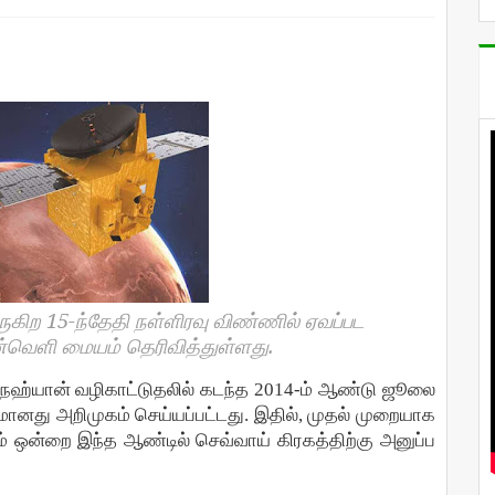
15-
ுகிற
ந்தேதி
நள்ளிரவு
விண்ணில்
ஏவப்பட
.
்வெளி
மையம்
தெரிவித்துள்ளது
நஹ்யான்
வழிகாட்டுதலில்
கடந்த
2014-
ம்
ஆண்டு
ஜூலை
டமானது
அறிமுகம்
செய்யப்பட்டது
.
இதில்
,
முதல்
முறையாக
்
ஒன்றை
இந்த
ஆண்டில்
செவ்வாய்
கிரகத்திற்கு
அனுப்ப