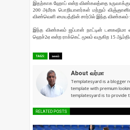
இதற்காக
ஹோப்
என்ற
விண்கலத்தை
உருவாக்கு
200
அமீரக
பொறியாளர்கள்
மற்றும்
விஞ்ஞானி
விண்வெளி
மையத்தின்
சார்பில்
இந்த
விண்கலம்
இந்த
விண்கலம்
ஜப்பான்
நாட்டின்
டனகஷிமா
ஹெச்
2
ஏ
என்ற
ராக்கெட்
மூலம்
வருகிற
15
ஆம்தி
TAGS:
உலகம்
About வர்மா
Templatesyard is a blogger re
template with premium lookin
templatesyard is to provide t
RELATED POSTS