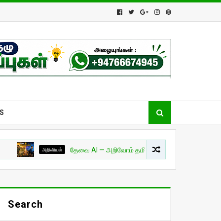
S
அறிவியல்
தேவை AI — அறிவோம் தமிழில்! - பாகம் 01
சுவாரசியம
Search