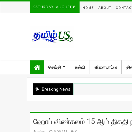
SATURDAY, AUGUST 8.
HOME
ABOUT
CONTAC
செய்தி
கல்வி
விளையாட்டு
தி
Breaking News
ஹோப் விண்கலம் 15 ஆம் திகதி ந
வர்மா
6:06 AM
0