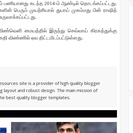
ம்
பணியானது
கடந்த
2014-
ம்
ஆண்டில்
தொடங்கப்பட்டது
.
களின்
பெரும்
முயற்சியால்
துபாய்
முகம்மது
பின்
ராஷித்
உருவாக்கப்பட்டது
.
விண்வெளி
மையத்தில்
இருந்து
செவ்வாய்
கிரகத்துக்கு
கதி
விண்ணில்
ஏவ
திட்டமிடப்பட்டுள்ளது
.
sources site is a provider of high quality blogger
g layout and robust design. The main mission of
he best quality blogger templates.