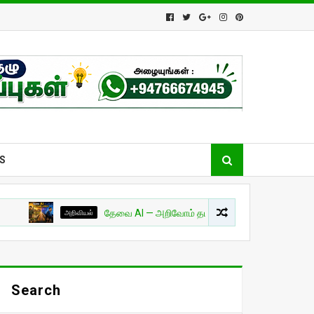
S
அறிவியல்
தேவை AI — அறிவோம் தமிழில்! - பாகம் 01
சுவாரசிய
Search