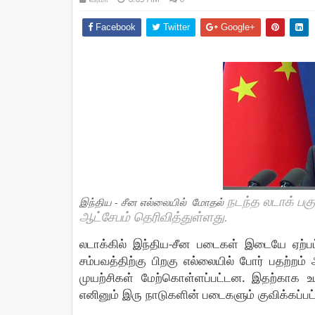
Facebook
Twitter
Google+
நடந்த
லடாக்
பகு
இந்திய - சீன எல்லையில்
மோதல்
ஆட்சேபம் தெரிவித்துள்ளது.
-
லடாக்கில்
இந்திய
சீன
படைகள்
இடையே
ஏற்ப
சம்பவத்திற்கு
பிறகு
எல்லையில்
போர்
பதற்றம்
.
முயற்சிகள்
மேற்கொள்ளப்பட்டன
இதற்காக
உ
எனினும்
இரு
நாடுகளின்
படைகளும்
குவிக்கப்பட