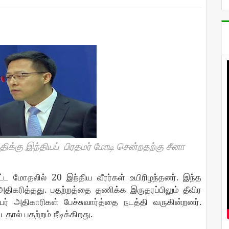
திக்கு இந்தியப்
பிரதமர்
மோடி
சென்றதற்கு சீனா
20
.
ட்ட
மோதலில்
இந்திய
வீரர்கள்
உயிரிழந்தனர்
இந்த
.
அதிகரித்தது
பதற்றத்தை
தணிக்க
இருதரப்பிலும்
தீவிர
.
யர்
அதிகாரிகள்
பேச்சுவார்த்தை
நடத்தி
வருகின்றனர்
.
்டதால்
பதற்றம்
நீடிக்கிறது