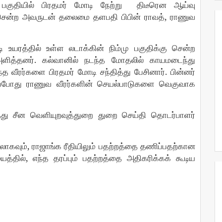
பகுதியில்
பிரதமர்
மோடி
நேற்று
திடீரென
ஆய்வு
,
சென்ற
அவருடன்
தலைமை
தளபதி
பிபின்
ராவத்
ராணுவ
ி
உயரத்தில்
உள்ள
லடாக்கின்
நிம்மு
பகுதிக்கு
சென்ற
.
ளித்தனர்
கல்வானில்
நடந்த
மோதலில்
காயமடைந்து
.
்த
வீரர்களை
பிரதமர்
மோடி
சந்தித்து
பேசினார்
பின்னர்
்போது
ராணுவ
வீரர்களின்
செயல்பாடுகளை
வெகுவாக
்து
சீன
வெளியுறவுத்துறை
துறை
செய்தி
தொடர்பாளர்
,
லாகவும்
ராஜாங்க
ரீதியிலும்
பதற்றத்தை
தணிப்பதற்கான
,
யத்தில்
எந்த
தரப்பும்
பதற்றத்தை
அதிகரிக்கக்
கூடிய