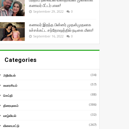
பரிதாப நிலையில் வனிதாவின் முன்னாள்
கணவர் பீட்டர் பாலா!
September 29, 2022
0
கணவர் இறந்த பின்னர் முதன்முதலாக
உச்சக்கட்ட சந்தோஷத்தில் நடிகை மீனா!
September 16, 2022
0
Categories
(34)
அறிவியல்
(57)
சுவாரசியம்
(88)
செய்தி
(386)
திரையுலகம்
(32)
வாழ்வியல்
(267)
விளையாட்டு