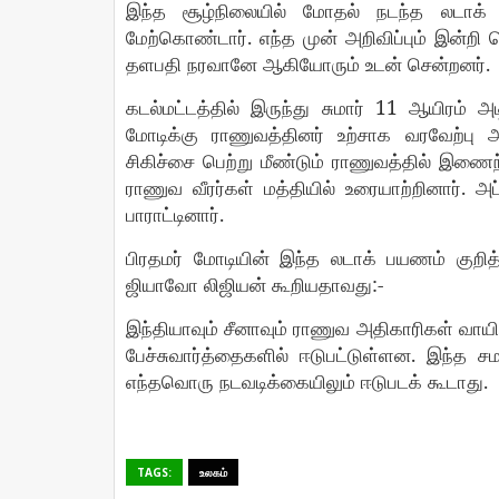
இந்த
சூழ்நிலையில்
மோதல்
நடந்த
லடாக்
.
மேற்கொண்டார்
எந்த
முன்
அறிவிப்பும்
இன்றி
.
தளபதி
நரவானே
ஆகியோரும்
உடன்
சென்றனர்
11
கடல்மட்டத்தில்
இருந்து
சுமார்
ஆயிரம்
அட
மோடிக்கு
ராணுவத்தினர்
உற்சாக
வரவேற்பு
அ
சிகிச்சை
பெற்று
மீண்டும்
ராணுவத்தில்
இணைந
.
ராணுவ
வீரர்கள்
மத்தியில்
உரையாற்றினார்
அப
.
பாராட்டினார்
பிரதமர்
மோடியின்
இந்த
லடாக்
பயணம்
குறித
:-
ஜியாவோ
லிஜியன்
கூறியதாவது
இந்தியாவும்
சீனாவும்
ராணுவ
அதிகாரிகள்
வாயி
.
பேச்சுவார்த்தைகளில்
ஈடுபட்டுள்ளன
இந்த
சம
.
எந்தவொரு
நடவடிக்கையிலும்
ஈடுபடக்
கூடாது
TAGS:
உலகம்