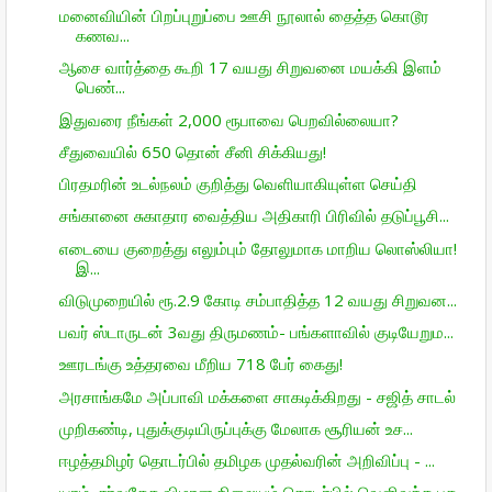
மனைவியின் பிறப்புறுப்பை ஊசி நூலால் தைத்த கொடூர
கணவ...
ஆசை வார்த்தை கூறி 17 வயது சிறுவனை மயக்கி இளம்
பெண்...
இதுவரை நீங்கள் 2,000 ரூபாவை பெறவில்லையா?
சீதுவையில் 650 தொன் சீனி சிக்கியது!
பிரதமரின் உடல்நலம் குறித்து வெளியாகியுள்ள செய்தி
சங்கானை சுகாதார வைத்திய அதிகாரி பிரிவில் தடுப்பூசி...
எடையை குறைத்து எலும்பும் தோலுமாக மாறிய லொஸ்லியா!
இ...
விடுமுறையில் ரூ.2.9 கோடி சம்பாதித்த 12 வயது சிறுவன...
பவர் ஸ்டாருடன் 3வது திருமணம்- பங்களாவில் குடியேறும...
ஊரடங்கு உத்தரவை மீறிய 718 பேர் கைது!
அரசாங்கமே அப்பாவி மக்களை சாகடிக்கிறது - சஜித் சாடல்
முறிகண்டி, புதுக்குடியிருப்புக்கு மேலாக சூரியன் உச...
ஈழத்தமிழர் தொடர்பில் தமிழக முதல்வரின் அறிவிப்பு - ...