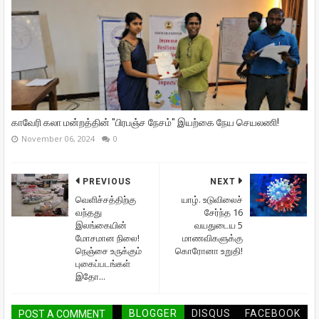
காவேரி கலா மன்றத்தின் "பிரபஞ்ச நேசம்" இயற்கை நேய செயலணி!
November 06, 2024
0
PREVIOUS
NEXT
வெளிச்சத்திற்கு
யாழ். உடுவிலைச்
வந்தது
சேர்ந்த 16
இலங்கையின்
வயதுடைய 5
மோசமான நிலை!
மாணவிகளுக்கு
நெஞ்சை உருக்கும்
கொரோனா உறுதி!
புகைப்படங்கள்
இதோ...
BLOGGER
DISQUS
FACEBOOK
POST A COMMENT