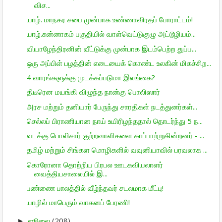
விச...
யாழ். மாநகர சபை முன்பாக உண்ணாவிரதப் போராட்டம்!
யாழ்.சுன்னாகம் பகுதியில் வாள்வெட்டுகுழு அட்டூழியம்...
வியாழேந்திரனின் வீட்டுக்கு முன்பாக இடம்பெற்ற துப்ப...
ஒரு அப்பிள் பழத்தின் எடையைக் கொண்ட உலகின் மிகச்சிற...
4 வாரங்களுக்கு முடக்கப்படுமா இலங்கை?
திடீரென மயங்கி விழுந்த நான்கு பொலிஸார்
அரச மற்றும் தனியார் பேருந்து சாரதிகள் நடத்துனர்கள்...
செல்லப் பிராணியான நாய் உயிரிழந்ததால் தொடர்ந்து 5 ந...
வடக்கு பொலிசார் குற்றவாளிகளை காப்பாற்றுகின்றனர் - ...
தமிழ் மற்றும் சிங்கள மொழிகளில் வவுனியாவில் பரவலாக ...
கொரோனா தொற்றிய பிரபல ஊடகவியலாளர்
வைத்தியசாலையில் இ...
பண்ணை பாலத்தில் வீழ்ந்தவர் சடலமாக மீட்பு!
யாழில் மாபெரும் வாகனப் பேரணி!
ஜூலை
(208)
►