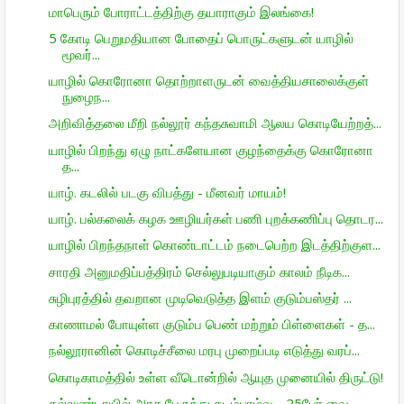
மாபெரும் போராட்டத்திற்கு தயாராகும் இலங்கை!
5 கோடி பெறுமதியான போதைப் பொருட்களுடன் யாழில்
மூவர்...
யாழில் கொரோனா தொற்றாளருடன் வைத்தியசாலைக்குள்
நுழைந...
அறிவித்தலை மீறி நல்லூர் கந்தசுவாமி ஆலய கொடியேற்றத்...
யாழில் பிறந்து ஏழு நாட்களேயான குழந்தைக்கு கொரோனா
த...
யாழ். கடலில் படகு விபத்து - மீனவர் மாயம்!
யாழ். பல்கலைக் கழக ஊழியர்கள் பணி புறக்கணிப்பு தொடர...
யாழில் பிறந்தநாள் கொண்டாட்டம் நடைபெற்ற இடத்திற்குள...
சாரதி அனுமதிப்பத்திரம் செல்லுபடியாகும் காலம் நீடிக...
சுழிபுரத்தில் தவறான முடிவெடுத்த இளம் குடும்பஸ்தர் ...
காணாமல் போயுள்ள குடும்ப பெண் மற்றும் பிள்ளைகள் - த...
நல்லூரானின் கொடிச்சீலை மரபு முறைப்படி எடுத்து வரப்...
கொடிகாமத்தில் உள்ள வீடொன்றில் ஆயுத முனையில் திருட்டு!
கல்லுண்டாயில் அரச பேருந்து தடம்புரழ்வு - 25பேர் வை...