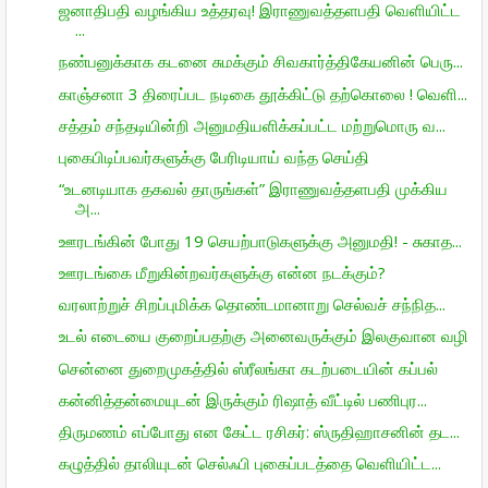
ஜனாதிபதி வழங்கிய உத்தரவு! இராணுவத்தளபதி வெளியிட்ட
...
நண்பனுக்காக கடனை சுமக்கும் சிவகார்த்திகேயனின் பெரு...
காஞ்சனா 3 திரைப்பட நடிகை தூக்கிட்டு தற்கொலை ! வெளி...
சத்தம் சந்தடியின்றி அனுமதியளிக்கப்பட்ட மற்றுமொரு வ...
புகைபிடிப்பவர்களுக்கு பேரிடியாய் வந்த செய்தி
“உடனடியாக தகவல் தாருங்கள்” இராணுவத்தளபதி முக்கிய
அ...
ஊரடங்கின் போது 19 செயற்பாடுகளுக்கு அனுமதி! - சுகாத...
ஊரடங்கை மீறுகின்றவர்களுக்கு என்ன நடக்கும்?
வரலாற்றுச் சிறப்புமிக்க தொண்டமானாறு செல்வச் சந்நித...
உடல் எடையை குறைப்பதற்கு அனைவருக்கும் இலகுவான வழி
சென்னை துறைமுகத்தில் ஸ்ரீலங்கா கடற்படையின் கப்பல்
கன்னித்தன்மையுடன் இருக்கும் ரிஷாத் வீட்டில் பணிபுர...
திருமணம் எப்போது என கேட்ட ரசிகர்: ஸ்ருதிஹாசனின் தட...
கழுத்தில் தாலியுடன் செல்ஃபி புகைப்படத்தை வெளியிட்ட...