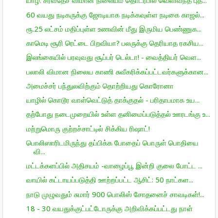
யாழ். சர்வதேச விமான நிலையம் தொடர்பில் வெளிவந்த புத...
60 வயது நடிகருக்கு ஜோடியாக நடிக்கவுள்ள நடிகை காஜல்...
ரூ.25 லட்சம் மதிப்புள்ள உணவின் மீது இருமிய பெண்ணுக...
காமெடி சூரி ரெட்டை பிறவியா? பலருக்கு தெரியாத ரகசிய...
இலங்கையில் பரவுவது சூப்பர் டெல்டா! - வைத்தியர் வெள...
பலாலி விமான நிலைய காணி சுவீகரிக்கப்பட்டவர்களுக்கான...
அமைச்சர் பந்துலவிற்கும் தொற்றியது கொரோனா
யாழில் கொடூர வாள்வெட்டுத் தாக்குதல் - பரிதாபமாக உய...
தற்போது நடைமுறையில் உள்ள தனிமைப்படுத்தல் ஊரடங்கு உ...
மற்றுமொரு குற்றச்சாட்டில் சிக்கிய ரிஷாட்!
பொலிஸாரிடமிருந்து தப்பிக்க போதைப் பொருள் பொதியை
வி...
மட்டக்களப்பில் அதிசயம் -வாழைப்பூ இன்றி குலை போட்ட ...
வாயில் கட்டாயப்படுத்தி ஊற்றப்பட்ட ஆசிட்: 50 நாட்கள...
நாடு முழுவதும் சுமார் 900 பொலிஸ் சோதனைச் சாவடிகள்!...
18 - 30 வயதுக்குட்பட்டோருக்கு அறிவிக்கப்பட்டது நாள்