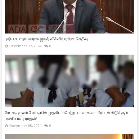
புதிய சபாநாயகராக ஜகத் விக்கிரமரத்ன தெரிவு
December 17, 2024
0
மோசடி மூலம் போட்டியில் முதலிடம் பெற்ற பாடசாலை - மிரட்டல் விடுக்கும்
பணிப்பாளர் ராஜன்!
November 08, 2024
0