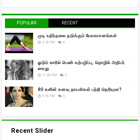
POPULAR
RECENT
முடி உதிர்தலை தடுக்கும் யோகாசனங்கள்
3:18 PM
0
ஓடும் காரில் பெண் கற்பழிப்பு, தொழில் அதிபர்
கைது
11:20 PM
0
80 களின் கனவு நாயகிகள் பற்றி தெரியுமா?
9:18 PM
0
Recent Slider