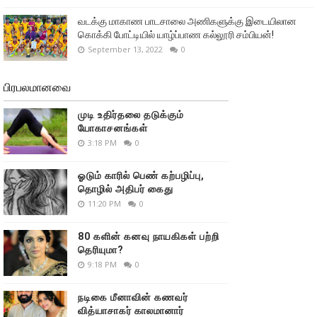
வடக்கு மாகாண பாடசாலை அணிகளுக்கு இடையிலான
கொக்கி போட்டியில் யாழ்ப்பாண கல்லூரி சம்பியன்!
September 13, 2022
0
பிரபலமானவை
முடி உதிர்தலை தடுக்கும்
யோகாசனங்கள்
3:18 PM
0
ஓடும் காரில் பெண் கற்பழிப்பு,
தொழில் அதிபர் கைது
11:20 PM
0
80 களின் கனவு நாயகிகள் பற்றி
தெரியுமா?
9:18 PM
0
நடிகை மீனாவின் கணவர்
வித்யாசாகர் காலமானார்