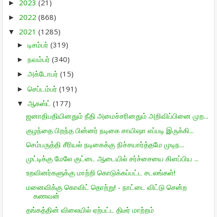
2023
(21)
►
2022
(868)
►
2021
(1285)
▼
டிசம்பர்
(319)
►
நவம்பர்
(340)
►
அக்டோபர்
(15)
►
செப்டம்பர்
(191)
►
ஆகஸ்ட்
(177)
▼
ஜனாதிபதியினதும் நீதி அமைச்சரினதும் அறிவிப்பினை முற...
குழந்தை பிறந்த பின்னர் நடிகை சாயிஷா எப்படி இருக்கி...
செம்பருத்தி சீரியல் நடிகைக்கு நிச்சயார்த்தமே முடிந...
முட்டிக்கு மேலே குட்டை ஆடையில் சர்ச்சையை கிளப்பிய ...
உறவினர்களுக்கு மாற்றி கொடுக்கப்பட்ட சடலங்கள்!
மனைவிக்கு கொவிட் தொற்று! - நாட்டை விட்டு சென்ற
கணவன்
தங்கத்தின் விலையில் ஏற்பட்ட திடீர் மாற்றம்