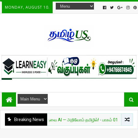
MONDAY, AUGUST 10.
Breaking News
அறிவியல்
தேவை AI — அறிவோம் தமிழில்! - பாகம் 01
சுவாரசியம்