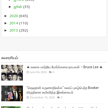
ஜூன்
(35)
►
2020
(645)
►
2014
(110)
►
2013
(292)
►
சுவாரசியம்
🔥 உலகை மாற்றிய போர்க்கலை நாயகன் – Bruce Lee 🔥
June 06, 2026
0
"ஷெஹான் கருணாதிலக்க" உலகப் புகழ்பெற்ற Booker
விருதினை சுவீகரித்த இலங்கையர்
December 19, 2022
0