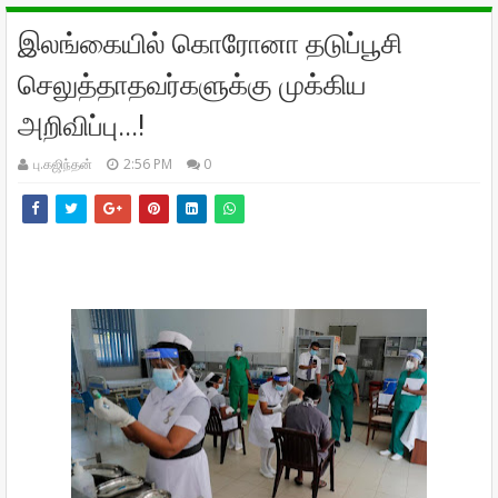
இலங்கையில் கொரோனா தடுப்பூசி
செலுத்தாதவர்களுக்கு முக்கிய
அறிவிப்பு...!
பு.கஜிந்தன்
2:56 PM
0