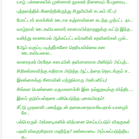
யாழ். பல்கலையில் முன்னாள் நூலகர் நினைவுப் பேருரையு...
புத்தளத்தில் கிணற்றிலிருந்து சிறுமியின் சடலம் மீட்பு!
மோட்டார் சைக்கிள் ஊடாக கஞ்சாவினை கடத்த முற்பட்ட நா...
வாழ்நாள் ஊடகவியலாளர் கானமயில்நாதனுக்கு வட்டு இந்த...
வலிந்து காணாமல் ஆக்கப்பட்டவர்களின் உறவினர்கள் முல்...
8ஆம் வகுப்பு படித்தீர்களோ தெரியவில்லை என
ஊடகவியலாள...
காரைநகர் பிரதேச சபையின் தவிசாளராக மீண்டும் அப்புத்...
சிறிலங்காவிற்கு எதிராக அடுத்த ஆட்டத்தை தொடங்கும் ச...
இலங்கைக்கு சீனாவின் மற்றுமொரு அன்பளிப்பு!
சிங்கள பெண்ணை மருமகளாக்கி இன நல்லுறவுக்கு வித்திட...
இளம் குடும்பஸ்தரை பலியெடுத்த புகையிரதம்!
சீட்டு முதலாளி பணத்துடன் தலைமறைவாகியதால் யாழைச்
சே...
பல்பொருள் அங்காடிகளில் விற்பனை செய்யப்படும் விறகுகள்
பதவி விலகுகிறாரா மஹிந்த? உண்மையை அம்பலப்படுத்திய
த...