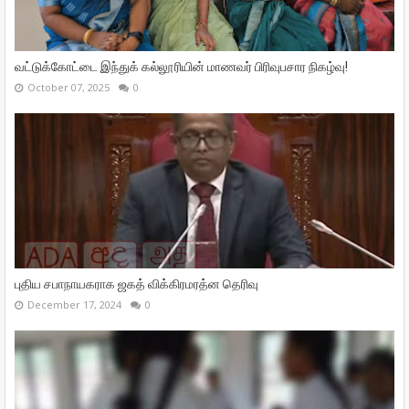
வட்டுக்கோட்டை இந்துக் கல்லூரியின் மாணவர் பிரிவுபசார நிகழ்வு!
October 07, 2025
0
புதிய சபாநாயகராக ஜகத் விக்கிரமரத்ன தெரிவு
December 17, 2024
0