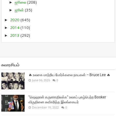
ஜூலை
(208)
►
ஜூன்
(35)
►
2020
(645)
►
2014
(110)
►
2013
(292)
►
சுவாரசியம்
🔥 உலகை மாற்றிய போர்க்கலை நாயகன் – Bruce Lee 🔥
June 06, 2026
0
"ஷெஹான் கருணாதிலக்க" உலகப் புகழ்பெற்ற Booker
விருதினை சுவீகரித்த இலங்கையர்
December 19, 2022
0