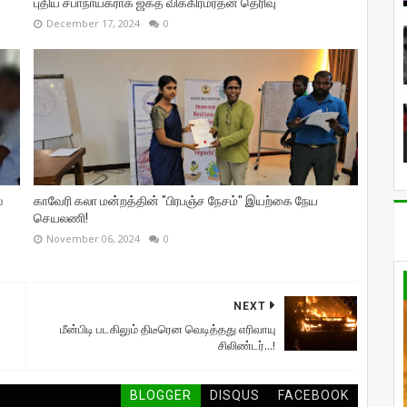
புதிய சபாநாயகராக ஜகத் விக்கிரமரத்ன தெரிவு
December 17, 2024
0
்
காவேரி கலா மன்றத்தின் "பிரபஞ்ச நேசம்" இயற்கை நேய
செயலணி!
November 06, 2024
0
NEXT
மீன்பிடி படகிலும் திடீரென வெடித்தது எரிவாயு
சிலிண்டர்...!
BLOGGER
DISQUS
FACEBOOK