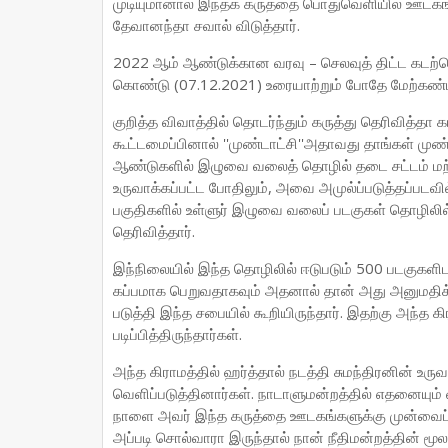
முடியுமானால் இந்தக் கருத்தை பொதுவெளியில் ஊடகங
தேவானந்தா சவால் விடுத்தார்.
2022 ஆம் ஆண்டுக்கான வரவு – செலவுத் திட்ட கடற்
கொண்டு (07.12.2021) உரையாற்றும் போதே மேற்கண்டவ
குறித்த விவாத்தில் தொடர்ந்தும் கருத்து தெரிவித்த
கூட்டமைப்பினால் ''முண்டாட்சி''அதாவது தாங்கள் மு
ஆண்டுகளில் இழுவை வலைத் தொழில் தடை சட்டம் மற்ற
உருவாக்கப்பட்ட போதிலும், அவை அமுல்ப்படுத்தப்படவ
பகுதிகளில் உள்ளுர் இழுவை வலைப் படகுகள் தொழிலில
தெரிவித்தார்.
இந்நிலையில் இந்த தொழிலில் ஈடுபடும் 500 படகுகளிடமி
கப்பமாக பெறுவதாகவும் அதனால் தான் அது அனுமதிக்கப
படுத்தி இந்த சபையில் கூறியிருந்தார். இதற்கு அந்த கி
படிப்பித்திருந்தார்கள்.
அந்த கிராமத்தில் ஹர்த்தால் நடத்தி சுமந்திரனின் உரு
வெளிப்படுத்தினார்கள். நாடாளுமன்றத்தில் எதனையும்
நாளை அவர் இந்த கருத்தை ஊடகங்களுக்கு முன்வைப்
அப்படி சொல்வாரா இருந்தால் நான் நீதிமன்றத்தின் மூ