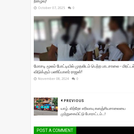
நிகழ்வு!
October 07, 2025
0
மோசடி மூலம் போட்டியில் முதலிடம் பெற்ற பாடசாலை - மிரட்டல
விடுக்கும் பணிப்பாளர் ராஜன்!
November 08, 2024
0
PREVIOUS
யாழ். லிற்றோ எரிவாயு களஞ்சியசாலையை
முற்றுகையிட்டு போராட்டம்...!
POST A COMMENT