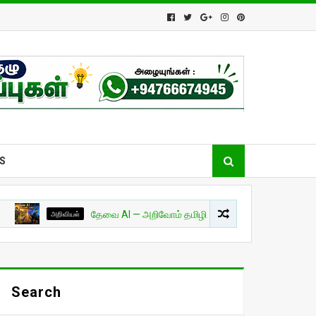
S
அறிவியல்
தேவை AI — அறிவோம் தமிழில்! - பாகம் 01
சுவாரசியம்
Search