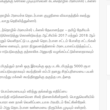
்களுக்கு சொல்ல முடியுமாவென கடல்தொழில் அமைச்சர் டக்ளஸ்
றொழில் அமைச்சு தொடர்பான குழுநிலை விவாதத்தில் கலந்து
ாறு தெரிவித்துள்ளார்.
ா கடற்றொழில் அமைச்சர் டக்ளஸ் தேவானந்தா – தமிழ் தேசியக்
ண்டுகொடுத்து கொண்டுவந்த ஆட்சியில் 2017 மற்றும் 2018 ஆம்
ும் வெளிநாட்டு படகுகள் தொடர்பான சட்டம் போன்ற சட்டங்கள்
ில்லை எனவும், நாரா நிறுவனத்தினால் அடையாளப்படுத்தப்பட்ட
் ஈடுபடுவதற்கு தற்காலிக அனுமதி வழங்கப்பட்டுள்ளளதாகவும்
ருந்தும் நான் ஒரு இரவுக்கு ஒரு படகிடமிருந்து 5000 ரூபா
்படுவதாகவும் சுமந்திரன் எம்.பி தனது சிறப்புரிமையை பயன்
ராமத்து மக்கள் சுமந்திரனுக்கு தகுந்த பாடத்தை
வ பொம்மையையும் எரித்து தங்கள்து எதிர்ப்பை
 வாந்தி எடுக்கலாமென சிலர் நினைக்கின்றனர். பொதுவெளியில்
பாரா என நான் வெளிப்படையாக அவரிடம் கேட்கின்றேன்.
லம் அது தொடர்பான உண்மையை நிரூபிக்க முடியும் என்றார்.