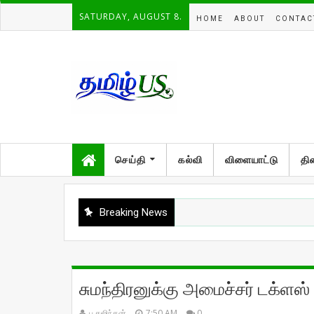
SATURDAY, AUGUST 8.
HOME
ABOUT
CONTAC
செய்தி
கல்வி
விளையாட்டு
தி
Breaking News
சுமந்திரனுக்கு அமைச்சர் டக்ளஸ் 
பு.கஜிந்தன்
7:50 AM
0