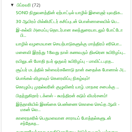
பிப்ரவரி
(72)
▼
SOND நிறுவனத்தின் ஏற்பாட்டில் யாழில் இளைஞர் யுவதிக...
30 ஆயிரம் மில்லிமீட்டர் கசிப்புடன் பொன்னாலையில் பெ...
இ-கல்வி அமைப்பு தொடர்பான கலந்துரையாடலும் போட்டோ
பி...
யாழில் வழமையான செயற்பாடுகளுக்கு மாத்திரம் எரிபொ...
மனைவி இறந்து 18வது நாள் கணவரும் திடீரென உயிரிழப்பு...
ரயிலுடன் மோதி நபர் ஒருவர் உயிரிழப்பு - மாவிட்டபுரத...
சூப்பர் மடத்தில் உள்ளவர்களோடு நான் கதைக்க போனால் அ...
பொங்கல் விழாவும் கௌரவிப்பு நிகழ்வும்!
கொழும்பு முதல்வரின் குழுவினர் யாழ். மாநகர சபைக்கு ...
பிதற்றுகிறார் டக்ளஸ் - சுமந்திரன் கடும் விமர்சனம்!
இத்தாலியில் இலங்கை பெண்ணை கொலை செய்த ஆவி -
மகன் வெ...
காரைநகரில் பெருமளவான சாராயப் போத்தல்களுடன்
சந்தேகந...
துணைவேந்தரது உறுதிமொழியை அடுத்து யாழ். பல்கலை