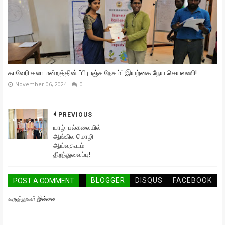
காவேரி கலா மன்றத்தின் "பிரபஞ்ச நேசம்" இயற்கை நேய செயலணி!
November 06, 2024
0
PREVIOUS
யாழ். பல்கலையில்
ஆங்கில மொழி
ஆய்வுகூடம்
திறந்துவைப்பு!
BLOGGER
DISQUS
FACEBOOK
POST A COMMENT
கருத்துகள் இல்லை