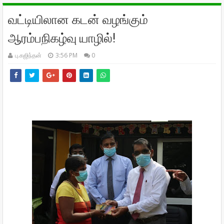
வட்டியிலான கடன் வழங்கும்
ஆரம்பநிகழ்வு யாழில்!
பு.கஜிந்தன்
3:56 PM
0