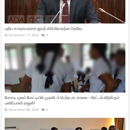
புதிய சபாநாயகராக ஜகத் விக்கிரமரத்ன தெரிவு
December 17, 2024
0
மோசடி மூலம் போட்டியில் முதலிடம் பெற்ற பாடசாலை - மிரட்டல் விடுக்கும்
பணிப்பாளர் ராஜன்!
November 08, 2024
0