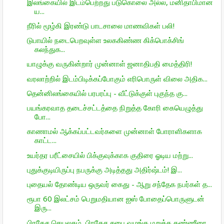
இலங்கையில் இடம்பெற்றது படுகொலை அல்ல, மனிதாபிமான
ய...
நீரில் மூழ்கி இரண்டு பாடசாலை மாணவிகள் பலி!
டுபாயில் நடைபெறவுள்ள உலககிண்ண கிக்பொக்சிங்
கலந்துக...
யாழுக்கு வருகின்றார் முன்னாள் ஜனாதிபதி மைத்திரி!
வரலாற்றில் இடம்பிடிக்கப்போகும் எரிபொருள் விலை அதிக...
தென்னிலங்கையில் பரபரப்பு - வீட்டுக்குள் புகுந்த கு...
பயங்கரவாத தடைச்சட்டத்தை நிறுத்த கோரி கையெழுத்து
போ...
காணாமல் ஆக்கப்பட்டவர்களை முன்னாள் போராளிகளாக
காட்ட...
உயர்தர பரீட்சையில் பிக்குவுக்காக குதிரை ஓடிய மற்று...
புதுக்குடியிருப்பு நபருக்கு அடித்தது அதிர்ஷ்டம்! இ...
புதையல் தோண்டிய ஒருவர் கைது - ஆறு சந்தேக நபர்கள் த...
ரூபா 60 இலட்சம் பெறுமதியான ஐஸ் போதைப்பொருளுடன்
இரு...
பிரதேச செயலகம், பிரதேச சபை வழங்க மறுத்த தண்ணீரை