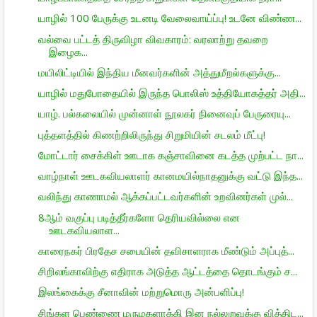
யாழில் 100 பேருக்கு உடனடி வேலைவாய்ப்பு! உடனே விண்ண...
வல்வை பட்டத் திருவிழா விவகாரம்: வரலாற்று தவறை
இழைக...
மயிலிட்டியில் இந்திய மீனவர்களின் அத்துமீறல்களுக்கு...
யாழில் மதுபோதையில் இருந்த பொலிஸ் உத்தியோகத்தர் அதி...
யாழ். பல்கலையில் முன்னாள் நூலகர் நினைவுப் பேருரையு...
புத்தளத்தில் கிணற்றிலிருந்து சிறுமியின் சடலம் மீட்பு!
மோட்டார் சைக்கிள் ஊடாக கஞ்சாவினை கடத்த முற்பட்ட நா...
வாழ்நாள் ஊடகவியலாளர் கானமயில்நாதனுக்கு வட்டு இந்த...
வலிந்து காணாமல் ஆக்கப்பட்டவர்களின் உறவினர்கள் முல்...
8ஆம் வகுப்பு படித்தீர்களோ தெரியவில்லை என
ஊடகவியலாள...
காரைநகர் பிரதேச சபையின் தவிசாளராக மீண்டும் அப்புத்...
சிறிலங்காவிற்கு எதிராக அடுத்த ஆட்டத்தை தொடங்கும் ச...
இலங்கைக்கு சீனாவின் மற்றுமொரு அன்பளிப்பு!
சிங்கள பெண்ணை மருமகளாக்கி இன நல்லுறவுக்கு வித்திட...