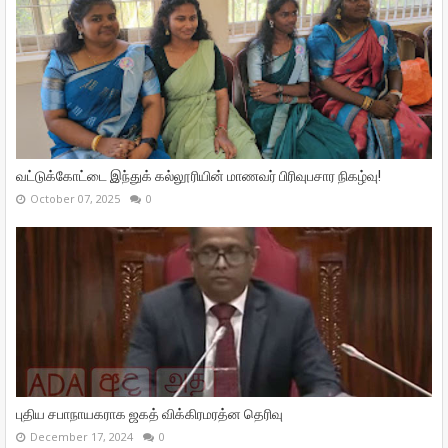
வட்டுக்கோட்டை இந்துக் கல்லூரியின் மாணவர் பிரிவுபசார நிகழ்வு!
October 07, 2025
0
புதிய சபாநாயகராக ஜகத் விக்கிரமரத்ன தெரிவு
December 17, 2024
0