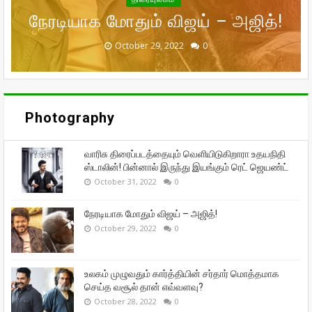
நேரடியாக மோதும் விஜய் – அஜித்!
முன்னாள் கணவர் பீட்டர் பாலா!
சந்தோஷத்தில் நடிகை மீனா!
தான் எவ்வளவு?
ஜெயண்ட்
September 29, 2022
September 16, 2022
October 31, 2022
October 29, 2022
October 28, 2022
0
0
0
0
0
Photography
வாரிசு திரைப்படத்தையும் வெளியிடுகிறாரா உதயநிதி
ஸ்டாலின்! பின்னால் இருந்து இயங்கும் ரெட் ஜெயண்ட்
October 31, 2022
0
நேரடியாக மோதும் விஜய் – அஜித்!
October 29, 2022
0
உலகம் முழுவதும் கார்த்தியின் சர்தார் மொத்தமாக
செய்த வசூல் தான் எவ்வளவு?
October 28, 2022
0