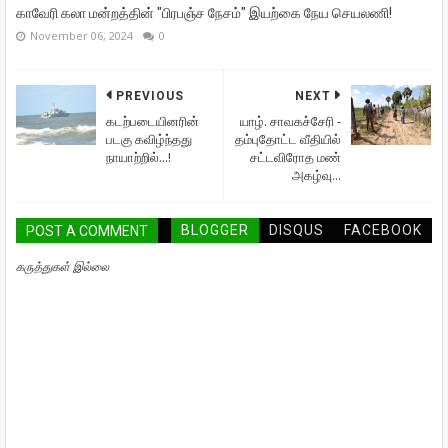
காவேரி கலா மன்றத்தின் "பிரபஞ்ச நேசம்" இயற்கை நேய செயலணி!
November 06, 2024
0
PREVIOUS
NEXT
கடற்படையினரின்
யாழ். சாவகச்சேரி -
படகு கவிழ்ந்தது
தம்புதோட்ட வீதியில்
நாயாற்றில்...!
சட்டவிரோத மண்
அகழ்வு...
BLOGGER
DISQUS
FACEBOOK
POST A COMMENT
கருத்துகள் இல்லை