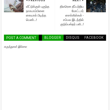
PREVIOUS
NEXT
வீட்டுக்குள் புகுந்த
திடீரென தீப்பற்றிய
நாகபாம்பினை
மோட்டார்
கையால் பிடித்த
சைக்கிள்கள் -
பெண்...!
சம்பவ இடத்தில்
குடும்பஸ்தர் பலி...!
BLOGGER
DISQUS
FACEBOOK
POST A COMMENT
கருத்துகள் இல்லை