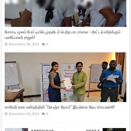
மோசடி மூலம் போட்டியில் முதலிடம் பெற்ற பாடசாலை - மிரட்டல் விடுக்கும்
பணிப்பாளர் ராஜன்!
November 08, 2024
0
காவேரி கலா மன்றத்தின் "பிரபஞ்ச நேசம்" இயற்கை நேய செயலணி!
November 06, 2024
0