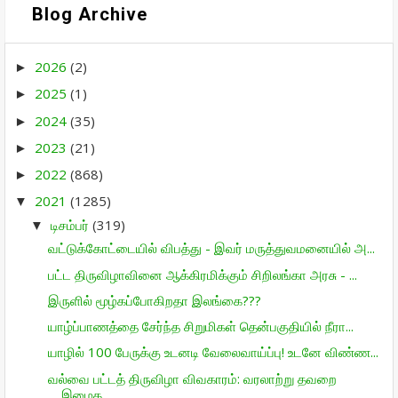
Blog Archive
2026
(2)
►
2025
(1)
►
2024
(35)
►
2023
(21)
►
2022
(868)
►
2021
(1285)
▼
டிசம்பர்
(319)
▼
வட்டுக்கோட்டையில் விபத்து - இவர் மருத்துவமனையில் அ...
பட்ட திருவிழாவினை ஆக்கிரமிக்கும் சிறிலங்கா அரசு - ...
இருளில் மூழ்கப்போகிறதா இலங்கை???
யாழ்ப்பாணத்தை சேர்ந்த சிறுமிகள் தென்பகுதியில் நீரா...
யாழில் 100 பேருக்கு உடனடி வேலைவாய்ப்பு! உடனே விண்ண...
வல்வை பட்டத் திருவிழா விவகாரம்: வரலாற்று தவறை
இழைக...