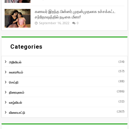
கணவர் இறந்த பின்னர் முதன்முதலாக உச்சக்கட்ட
சந்தோஷத்தில் நடிகை மீனா!
September 16, 2022
0
Categories
(34)
அறிவியல்
(57)
சுவாரசியம்
(88)
செய்தி
(386)
திரையுலகம்
(32)
வாழ்வியல்
(267)
விளையாட்டு