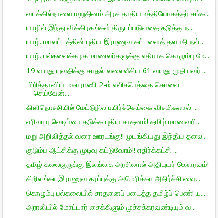
வடக்கில்நாளை மறுதினம் அரச தாதிய உத்தியோகத்தர் சங்க...
யாழில் இந்து விக்கிரகங்கள் திருடப்படுவதை தடுத்து ந...
யாழ். மாவட்டத்தின் புதிய இராணுவ கட்டளைத் தளபதி நல்...
யாழ். பல்கலைக்கழக மாணவர்களுக்கு எதிராக கொழும்பு மே...
19 வயது யுவதிக்கு காதல் வலைவீசிய 61 வயது முதியவர் ...
'பிரித்தானிய மகாராணி 2-ம் எலிசபெத்தை கொலை
செய்வேன்...
கிளிநொச்சியில் மேட்டுநில பயிர்ச்செய்கை விசமிகளால் ...
எரிவாயு வெடிப்பை தடுக்க புதிய சாதனம்! தமிழ் மாணவரி...
மறு அறிவித்தல் வரை ஊரடங்கு!! முடங்கியது இந்திய தலை...
குடும்ப ஆட்சிக்கு முடிவு கட்டுவோம்!! எதிர்க்கட்சி ...
தமிழ் கலைஞருக்கு இலங்கை அரசினால் அதியுயர் கௌரவம்!
சிறிலங்கா இராணுவ தரப்புக்கு அமெரிக்கா அதிர்ச்சி வை...
கொழும்பு பல்கலையில் சாதனைப் படைத்த தமிழ்ப் பெண்! ய...
அராலியில் மோட்டார் சைக்கிளும் முச்சக்கரவண்டியும் வ...