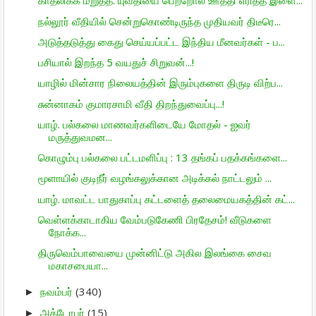
காதலிக்க மறுத்த. யுவதியை பெற்றோல் ஊத்தி எரித்த இளை...
நல்லூர் வீதியில் சென்றுகொண்டிருந்த முதியவர் திடீரெ...
அடுத்தடுத்து கைது செய்யப்பட்ட இந்திய மீனவர்கள் - ப...
பசியால் இறந்த 5 வயதுச் சிறுவன்...!
யாழில் மின்சார நிலையத்தின் இரும்புகளை திருடி விற்ப...
சுன்னாகம் குமாரசாமி வீதி திறந்துவைப்பு...!
யாழ். பல்கலை மாணவர்களிடையே மோதல் - ஐவர்
மருத்துவமன...
கொழும்பு பல்கலை பட்டமளிப்பு : 13 தங்கப் பதக்கங்களை...
மூளாயில் குடிநீர் வழங்கலுக்கான அடிக்கல் நாட்டலும் ...
யாழ். மாவட்ட பாதுகாப்பு கட்டளைத் தலைமையகத்தின் கட்...
வெள்ளக்காடாகிய வேம்படுகேணி பிரதேசம்! வீடுகளை
நோக்க...
திருவெம்பாவையை முன்னிட்டு அகில இலங்கை சைவ
மகாசபையா...
நவம்பர்
(340)
►
அக்டோபர்
(15)
►