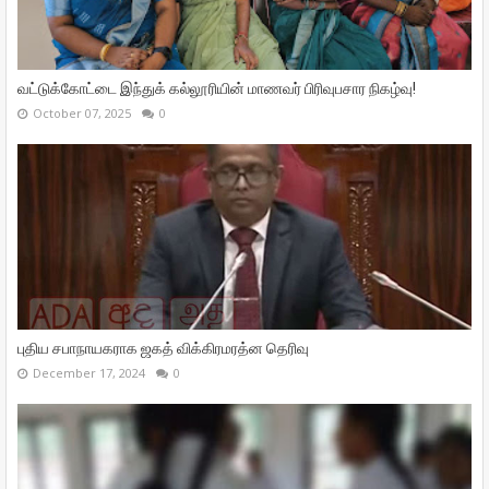
வட்டுக்கோட்டை இந்துக் கல்லூரியின் மாணவர் பிரிவுபசார நிகழ்வு!
October 07, 2025
0
புதிய சபாநாயகராக ஜகத் விக்கிரமரத்ன தெரிவு
December 17, 2024
0